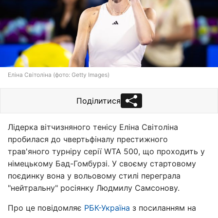
Еліна Світоліна (фото: Getty Images)
Поділитися
Лідерка вітчизняного тенісу Еліна Світоліна
пробилася до чвертьфіналу престижного
трав'яного турніру серії WTA 500, що проходить у
німецькому Бад-Гомбурзі. У своєму стартовому
поєдинку вона у вольовому стилі переграла
"нейтральну" росіянку Людмилу Самсонову.
Про це повідомляє
РБК-Україна
з посиланням на