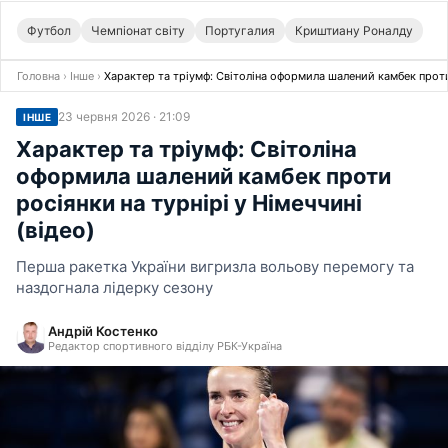
Футбол
Чемпіонат світу
Португалия
Криштиану Роналду
Головна
›
Інше
›
Характер та тріумф: Світоліна оформила шалений камбек проти 
23 червня 2026 · 21:09
ІНШЕ
Характер та тріумф: Світоліна
оформила шалений камбек проти
росіянки на турнірі у Німеччині
(відео)
Перша ракетка України вигризла вольову перемогу та
наздогнала лідерку сезону
Андрій Костенко
Редактор спортивного відділу РБК-Україна