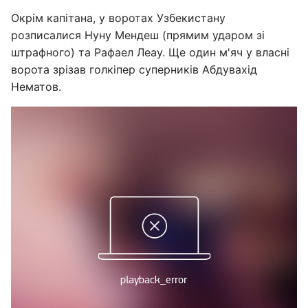
Окрім капітана, у воротах Узбекистану
розписалися Нуну Мендеш (прямим ударом зі
штрафного) та Рафаел Леау. Ще один м'яч у власні
ворота зрізав голкіпер суперників Абдувахід
Нематов.