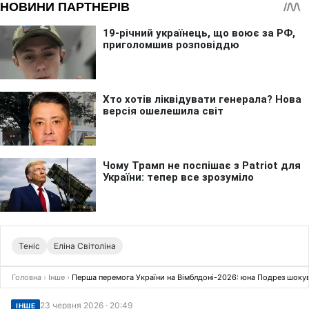
Теніс
Еліна Світоліна
Головна
›
Інше
›
Перша перемога України на Вімблдоні-2026: юна Подрез шоку
23 червня 2026 · 20:49
ІНШЕ