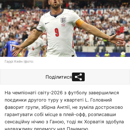
Гаррі Кейн (фото:
Поділитися
На чемпіонаті світу-2026 з футболу завершилися
поєдинки другого туру у квартеті L. Головний
фаворит групи, збірна Англії, не зуміла достроково
гарантувати собі місце в плей-офф, розписавши
сенсаційну нічию з Ганою, тоді як Хорватія здобула
надважливу перемогу над Панамою.