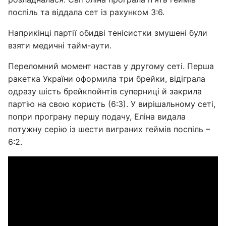
поспіль та віддала сет із рахунком 3:6.
Наприкінці партії обидві тенісистки змушені були
взяти медичні тайм-аути.
Переломний момент настав у другому сеті. Перша
ракетка України оформила три брейки, відіграла
одразу шість брейкпойнтів суперниці й закрила
партію на свою користь (6:3). У вирішальному сеті,
попри програну першу подачу, Еліна видала
потужну серію із шести виграних геймів поспіль –
6:2.