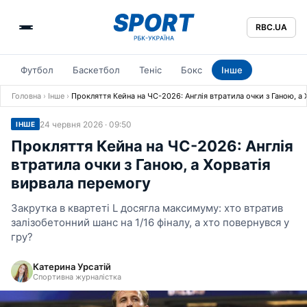
RBC.UA
Футбол
Баскетбол
Теніс
Бокс
Інше
Головна
›
Інше
›
Прокляття Кейна на ЧС-2026: Англія втратила очки з Ганою, а
24 червня 2026 · 09:50
ІНШЕ
Прокляття Кейна на ЧС-2026: Англія
втратила очки з Ганою, а Хорватія
вирвала перемогу
Закрутка в квартеті L досягла максимуму: хто втратив
залізобетонний шанс на 1/16 фіналу, а хто повернувся у
гру?
Катерина Урсатій
Спортивна журналістка