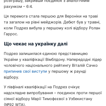
розіграшу, закривши поєдинок з аналогічним
рахунком – 6:4.
Ця перемога стала першою для Вероніки на траві
та загалом на рівні мейджорів. Дебют був у травні,
коли Подрез вибула у першому колі відбору Ролан
Гаррос.
Що чекає на українку далі
Подрез залишилася єдиною представницею
України у кваліфікації Вімблдону. Напередодні лідер
чоловічого національного рейтингу Віталій Сачко
припинив свої виступи
у першому ж раунді
відбору.
У півфіналі кваліфікації на Подрез очікує
надскладне випробування – поєдинок проти першої
сіяної відбору Марії Тимофєєвої з Узбекистану
(№92 WTA).