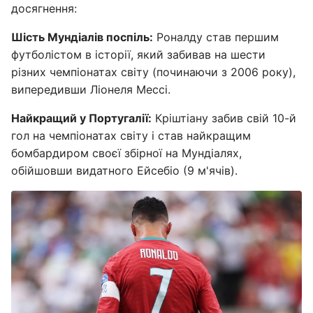
досягнення:
Шість Мундіалів поспіль:
Роналду став першим
футболістом в історії, який забивав на шести
різних чемпіонатах світу (починаючи з 2006 року),
випередивши Ліонеля Мессі.
Найкращий у Португалії:
Кріштіану забив свій 10-й
гол на чемпіонатах світу і став найкращим
бомбардиром своєї збірної на Мундіалях,
обійшовши видатного Ейсебіо (9 м'ячів).