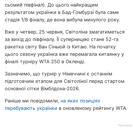
сьомий півфінал). До цього найкращим
результатом українки в Бад-Гомбурзі була саме
стадія 1/8 фіналу, де вона вибула минулого року.
Вже у четвер, 25 червня, Світоліна змагатиметься
за вихід до півфіналу. Її суперницею стане 52-га
ракетка світу Ван Сіньюй із Китаю. На початку
цього сезону українка вже перемагала китаянку у
фіналі турніру WTA 250 в Окленді.
Зазначимо, що турнір у Німеччині є останнім
підготовчим етапом для Світоліної перед стартом
основної сітки Вімблдона-2026.
Раніше ми повідомили,
на яких позиціях
перебувають українки
в оновленому рейтингу WTA.