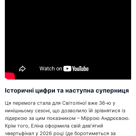
Історичні цифри та наступна суперниця
Ця перемога стала для Світоліної вже 36-ю у
нинішньому сезоні, що дозволило їй зрівнятися із
лідеркою за цим показником – Міррою Андрєєвою.
Крім того, Еліна оформила свій дев'ятий
чвертьфінал у 2026 році (де боротиметься за