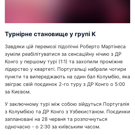
Турнірне становище у групі K
Завдяки цій перемозі підопічні Роберто Мартінеса
зуміли реабілітуватися за сенсаційну нічию з ДР
Конго у першому турі (1:1) та захопили проміжне
лідерство у квартеті. Португальці набрали чотири
пункти та випереджають на один бал Колумбію, яка
звіграє свій поєдинок 2-го туру з ДР Конго о 5:00
за Києвом.
У заключному турі між собою зійдуться Португалія
з Колумбією та ДР Конго з Узбекистаном. Поєдинки
заплановані на 28 червня та розпочнуться
одночасно - о 2:30 за київським часом.