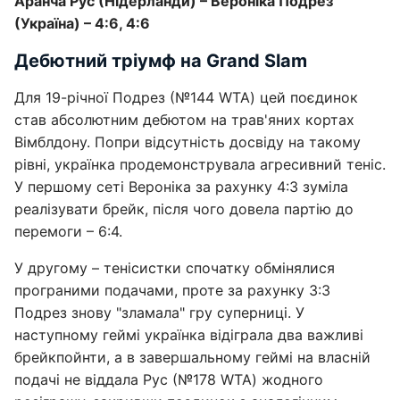
Аранча Рус (Нідерланди) – Вероніка Подрез
(Україна) – 4:6, 4:6
Дебютний тріумф на Grand Slam
Для 19-річної Подрез (№144 WTA) цей поєдинок
став абсолютним дебютом на трав'яних кортах
Вімблдону. Попри відсутність досвіду на такому
рівні, українка продемонструвала агресивний теніс.
У першому сеті Вероніка за рахунку 4:3 зуміла
реалізувати брейк, після чого довела партію до
перемоги – 6:4.
У другому – тенісистки спочатку обмінялися
програними подачами, проте за рахунку 3:3
Подрез знову "зламала" гру суперниці. У
наступному геймі українка відіграла два важливі
брейкпойнти, а в завершальному геймі на власній
подачі не віддала Рус (№178 WTA) жодного