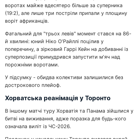
воротах майже вдесятеро більше за суперника
(19:2), але лише три постріли припали у площину
воріт африканців.
Фатальний для "трьох левів" момент стався на 86-
й хвилині: юний Ніко О'Райллі поцілив у
поперечину, а зірковий Гаррі Кейн на добиванні із
суперпозиції примудрився запустити м'яч над
порожніми воротами.
У підсумку - обидва колективи залишилися без
дострокового плейоф.
Хорватська реанімація у Торонто
В іншому матчі туру Хорватія та Панама зійшлися у
битві на виживання, адже поразка для будь-кого
означала виліт із ЧС-2026.