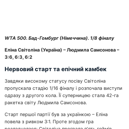
WTA 500. Бад-Гомбург (Німеччина). 1/8 фіналу
Еліна Світоліна (Україна) – Людмила Самсонова –
3:6, 6:3, 6:2
Нервовий старт та епічний камбек
Завдяки високому статусу посіву Світоліна
пропускала стадію 1/16 фіналу і розпочала виступи
одразу з другого кола. Її суперницею стала 42-га
ракетка світу Людмила Самсонова.
Старт першої партії був за українкою – Еліна
повела з ривком 3:1. Проте згодом гра
розладналася: Світоліна програла п'ять геймів