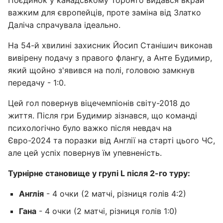
Поєдинок у канадському Торонто видався вкрай
важким для європейців, проте заміна від Златко
Даліча спрачувала ідеально.
На 54-й хвилині захисник Йосип Станішич виконав
вивірену подачу з правого флангу, а Анте Будимир,
який щойно з'явився на полі, головою замкнув
передачу - 1:0.
Цей гол повернув віцечемпіонів світу-2018 до
життя. Після гри Будимир зізнався, що команді
психологічно було важко після невдач на
Євро-2024 та поразки від Англії на старті цього ЧС,
але цей успіх повернув їм упевненість.
Турнірне становище у групі L після 2-го туру:
Англія
- 4 очки (2 матчі, різниця голів 4:2)
Гана
- 4 очки (2 матчі, різниця голів 1:0)