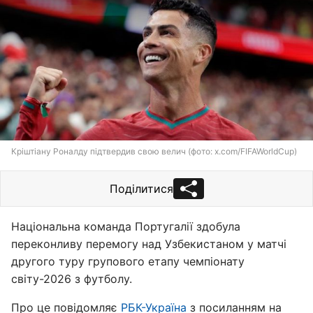
Кріштіану Роналду підтвердив свою велич (фото: x.com/FIFAWorldCup)
Поділитися
Національна команда Португалії здобула
переконливу перемогу над Узбекистаном у матчі
другого туру групового етапу чемпіонату
світу-2026 з футболу.
Про це повідомляє
РБК-Україна
з посиланням на