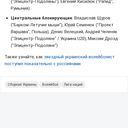
("Эпицентр-Подоляны"), Евгений Кисилюк ("Рапид",
Румыния).
Центральные блокирующие
: Владислав Щуров
("Барком-Летучие мыши"), Юрий Семенюк ("Проект
Варшава", Польша), Денис Велецкий, Андрей Челеняк
("Эпицентр-Подоляне" / Украина U20), Максим Дрозд
("Эпицентр-Подоляне").
Также узнайте, как
звездный украинский волейболист
поступил показательно с россиянами
.
Сборная Украины
Волейбол
Лига наций