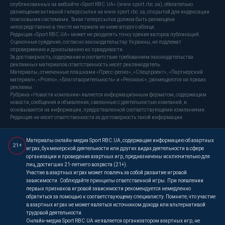
опубликованных на вебсайте «Sport RBC.UA» (www.sport.rbc.ua), обязательно
размещение активной гиперссылки на www.sport.rbc.ua, открытой для индексации
поисковыми системами. Такая гиперссылка должна быть размещена
непосредственно в тексте материала не ниже второго абзаца.
Редакция «Sport RBC.UA» может не разделять точку зрения авторов публикаций.
Оценочные суждения, согласно законодательству Украины, не подлежат
опровержению и доказыванию их правдивости.
За достоверность, содержание и соответствие требованиям законодательства
рекламных материалов ответственность несет рекламодатель.
Материалы, отмеченные плашками «Пресс-релиз», «Спецпроект», «Партнерский
материал», «Promo», «Благотворительность» и «Резонанс», размещаются на правах
рекламы.
Рубрика «Новости компании» является информационным форматом, содержащим
новости, сообщения и объявления, связанные с деятельностью компаний, и
основывается на информации, предоставленной соответствующими компаниями.
Редакция не несет ответственности за достоверность такой информации.
Материалы онлайн-медиа Sport RBC.UA, содержащие информацию об азартных
21+
играх, букмекерской деятельности или других видах деятельности в сфере
организации и проведения азартных игр, предназначены исключительно для
лиц, достигших 21-летнего возраста (21+).
Участие в азартных играх может повлечь за собой развитие игровой
зависимости. Соблюдайте принципы ответственной игры. При появлении
первых признаков игровой зависимости рекомендуется немедленно
обратиться за помощью к соответствующему специалисту. Помните, что участие
в азартных играх не может являться источником дохода или альтернативой
трудовой деятельности.
Онлайн-медиа Sport RBC.UA не является организатором азартных игр, не