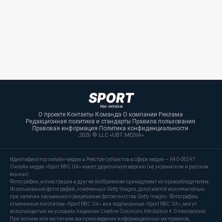
О проекте
·
Контакты
·
Команда
·
О компании
·
Реклама
·
Редакционная политика и стандарты
·
Правила пользования
·
Правовая информация
·
Политика конфиденциальности
·
2026 © LLC «UBT MEDIA»
Идентификатор онлайн-медиа в Реестре субъектов в сфере медиа — R40-05347
Онлайн-медиа «Sport RBC.UA» имеет двуязычную версию (на украинском и русском
языках).
Фотографии, иллюстрации и другие изображения принадлежат их правообладателям.
Использование фотографий, отмеченных Getty Images, допускается исключительно
при наличии письменного разрешения фотоагентства Getty Images. Фотографии,
отмеченные логотипом «Sport RBC.UA» или подписанные «Sport RBC.UA», могут
использоваться на условиях лицензии Creative Commons Attribution 4.0 International.
При полном или частичном воспроизведении информационных материалов,