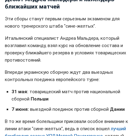
ближайших матчей
Эти сборы станут первым серьезным экзаменом для
нового тренерского штаба "сине-желтых".
Итальянский специалист Андреа Мальдера, который
возглавил команду, взял курс на обновление состава и
проверку ближайшего резерва в условиях товарищеских
противостояний.
Впереди украинскую сборную ждут два выездных
контрольных поединка европейского турне:
31 мая:
товарищеский матч против национальной
сборной
Польши
7 июня:
выездной поединок против сборной
Дании
В то же время болельщики приковали особое внимание к
линии атаки "сине-желтых", ведь в список вошел
лучший
бомбардир сезона УПЛ Матвей Пономаренко
, который