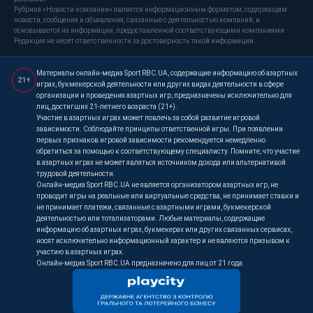
Рубрика «Новости компании» является информационным форматом, содержащим
новости, сообщения и объявления, связанные с деятельностью компаний, и
основывается на информации, предоставленной соответствующими компаниями.
Редакция не несет ответственности за достоверность такой информации.
Материалы онлайн-медиа Sport RBC.UA, содержащие информацию об азартных
21+
играх, букмекерской деятельности или других видах деятельности в сфере
организации и проведения азартных игр, предназначены исключительно для
лиц, достигших 21-летнего возраста (21+).
Участие в азартных играх может повлечь за собой развитие игровой
зависимости. Соблюдайте принципы ответственной игры. При появлении
первых признаков игровой зависимости рекомендуется немедленно
обратиться за помощью к соответствующему специалисту. Помните, что участие
в азартных играх не может являться источником дохода или альтернативой
трудовой деятельности.
Онлайн-медиа Sport RBC.UA не является организатором азартных игр, не
проводит игры на реальные или виртуальные средства, не принимает ставки и
не принимает платежи, связанные с азартными играми, букмекерской
деятельностью или тотализаторами. Любые материалы, содержащие
информацию об азартных играх, букмекерах или других связанных сервисах,
носят исключительно информационный характер и не являются призывом к
участию в азартных играх.
Онлайн-медиа Sport RBC.UA предназначено для лиц от 21 года.