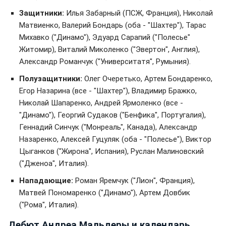
Защитники:
Илья Забарный (ПСЖ, Франция), Николай
Матвиенко, Валерий Бондарь (оба - "Шахтер"), Тарас
Михавко ("Динамо"), Эдуард Сарапий ("Полесье"
Житомир), Виталий Миколенко ("Эвертон", Англия),
Александр Романчук ("Университатя", Румыния).
Полузащитники:
Олег Очеретько, Артем Бондаренко,
Егор Назарина (все - "Шахтер"), Владимир Бражко,
Николай Шапаренко, Андрей Ярмоленко (все -
"Динамо"), Георгий Судаков ("Бенфика", Португалия),
Геннадий Синчук ("Монреаль", Канада), Александр
Назаренко, Алексей Гуцуляк (оба - "Полесье"), Виктор
Цыганков ("Жирона", Испания), Руслан Малиновский
("Дженоа", Италия).
Нападающие:
Роман Яремчук ("Лион", Франция),
Матвей Пономаренко ("Динамо"), Артем Довбик
("Рома", Италия).
Дебют Андреа Мальдеры и календарь