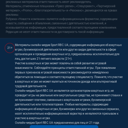
рекламных материалов ответственность несет рекламодатель.
Материалы, отмеченные плашками «Пресс-релиз», «Спецпроект», «Партнерский
материал», «Promo», «Благотворительность» и «Резонанс», размещаются на правах
рекламы.
Рубрика «Новости компании» является информационным форматом, содержащим
новости, сообщения и объявления, связанные с деятельностью компаний, и
основывается на информации, предоставленной соответствующими компаниями.
Редакция не несет ответственности за достоверность такой информации.
Материалы онлайн-медиа Sport RBC.UA, содержащие информацию об азартных
21+
играх, букмекерской деятельности или других видах деятельности в сфере
организации и проведения азартных игр, предназначены исключительно для
лиц, достигших 21-летнего возраста (21+).
Участие в азартных играх может повлечь за собой развитие игровой
зависимости. Соблюдайте принципы ответственной игры. При появлении
первых признаков игровой зависимости рекомендуется немедленно
обратиться за помощью к соответствующему специалисту. Помните, что участие
в азартных играх не может являться источником дохода или альтернативой
трудовой деятельности.
Онлайн-медиа Sport RBC.UA не является организатором азартных игр, не
проводит игры на реальные или виртуальные средства, не принимает ставки и
не принимает платежи, связанные с азартными играми, букмекерской
деятельностью или тотализаторами. Любые материалы, содержащие
информацию об азартных играх, букмекерах или других связанных сервисах,
носят исключительно информационный характер и не являются призывом к
участию в азартных играх.
Онлайн-медиа Sport RBC.UA предназначено для лиц от 21 года.