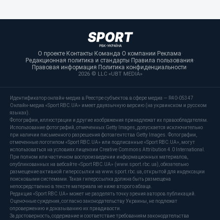
О проекте
·
Контакты
·
Команда
·
О компании
·
Реклама
·
Редакционная политика и стандарты
·
Правила пользования
·
Правовая информация
·
Политика конфиденциальности
·
2026 © LLC «UBT MEDIA»
Идентификатор онлайн-медиа в Реестре субъектов в сфере медиа — R40-05347
Онлайн-медиа «Sport RBC.UA» имеет двуязычную версию (на украинском и русском
языках).
Фотографии, иллюстрации и другие изображения принадлежат их правообладателям.
Использование фотографий, отмеченных Getty Images, допускается исключительно
при наличии письменного разрешения фотоагентства Getty Images. Фотографии,
отмеченные логотипом «Sport RBC.UA» или подписанные «Sport RBC.UA», могут
использоваться на условиях лицензии Creative Commons Attribution 4.0 International.
При полном или частичном воспроизведении информационных материалов,
опубликованных на вебсайте «Sport RBC.UA» (www.sport.rbc.ua), обязательно
размещение активной гиперссылки на www.sport.rbc.ua, открытой для индексации
поисковыми системами. Такая гиперссылка должна быть размещена
непосредственно в тексте материала не ниже второго абзаца.
Редакция «Sport RBC.UA» может не разделять точку зрения авторов публикаций.
Оценочные суждения, согласно законодательству Украины, не подлежат
опровержению и доказыванию их правдивости.
За достоверность, содержание и соответствие требованиям законодательства