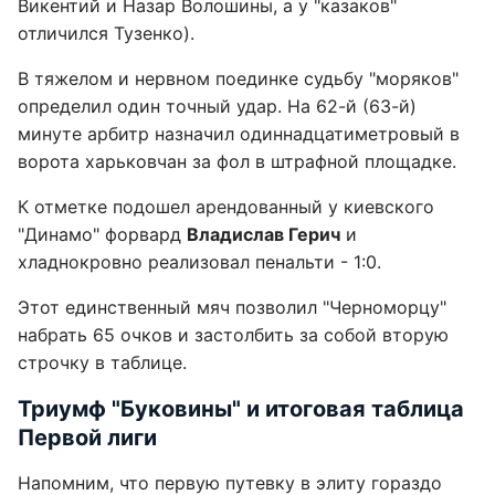
Викентий и Назар Волошины, а у "казаков"
отличился Тузенко).
В тяжелом и нервном поединке судьбу "моряков"
определил один точный удар. На 62-й (63-й)
минуте арбитр назначил одиннадцатиметровый в
ворота харьковчан за фол в штрафной площадке.
К отметке подошел арендованный у киевского
"Динамо" форвард
Владислав Герич
и
хладнокровно реализовал пенальти - 1:0.
Этот единственный мяч позволил "Черноморцу"
набрать 65 очков и застолбить за собой вторую
строчку в таблице.
Триумф "Буковины" и итоговая таблица
Первой лиги
Напомним, что первую путевку в элиту гораздо