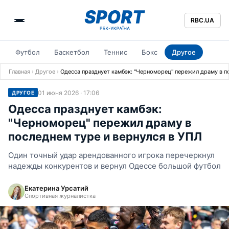
RBC.UA
Футбол
Баскетбол
Теннис
Бокс
Другое
Главная
›
Другое
›
Одесса празднует камбэк: "Черноморец" пережил драму в п
01 июня 2026 · 17:06
ДРУГОЕ
Одесса празднует камбэк:
"Черноморец" пережил драму в
последнем туре и вернулся в УПЛ
Один точный удар арендованного игрока перечеркнул
надежды конкурентов и вернул Одессе большой футбол
Екатерина Урсатий
Спортивная журналистка