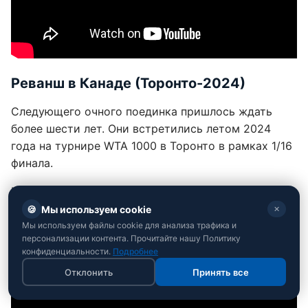
Реванш в Канаде (Торонто-2024)
Следующего очного поединка пришлось ждать
более шести лет. Они встретились летом 2024
года на турнире WTA 1000 в Торонто в рамках 1/16
финала.
На тот момент Костюк уже сформировалась как
топ-игрок, и матч выдался абсолютно равным. В
🍪
Мы используем cookie
✕
этот раз сильнее оказалась именно Марта, которая
Мы используем файлы cookie для анализа трафика и
персонализации контента. Прочитайте нашу Политику
сумела взять зеркальный реванш в трех сетах -
конфиденциальности.
Подробнее
6:2, 2:6, 6:2.
Отклонить
Принять все