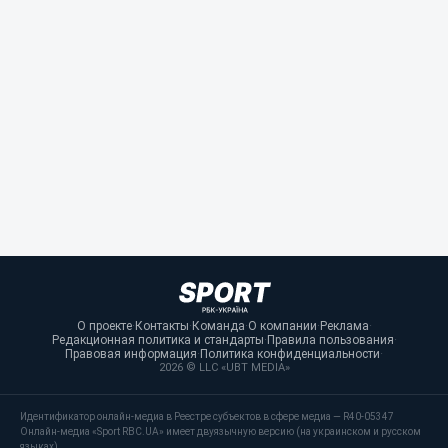
О проекте
·
Контакты
·
Команда
·
О компании
·
Реклама
·
Редакционная политика и стандарты
·
Правила пользования
·
Правовая информация
·
Политика конфиденциальности
·
2026 © LLC «UBT MEDIA»
Идентификатор онлайн-медиа в Реестре субъектов в сфере медиа — R40-05347
Онлайн-медиа «Sport RBC.UA» имеет двуязычную версию (на украинском и русском
языках).