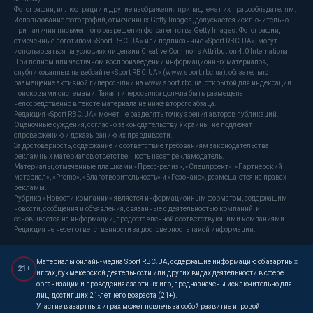
Фотографии, иллюстрации и другие изображения принадлежат их правообладателям.
Использование фотографий, отмеченных Getty Images, допускается исключительно
при наличии письменного разрешения фотоагентства Getty Images. Фотографии,
отмеченные логотипом «Sport RBC.UA» или подписанные «Sport RBC.UA», могут
использоваться на условиях лицензии Creative Commons Attribution 4.0 International.
При полном или частичном воспроизведении информационных материалов,
опубликованных на вебсайте «Sport RBC.UA» (www.sport.rbc.ua), обязательно
размещение активной гиперссылки на www.sport.rbc.ua, открытой для индексации
поисковыми системами. Такая гиперссылка должна быть размещена
непосредственно в тексте материала не ниже второго абзаца.
Редакция «Sport RBC.UA» может не разделять точку зрения авторов публикаций.
Оценочные суждения, согласно законодательству Украины, не подлежат
опровержению и доказыванию их правдивости.
За достоверность, содержание и соответствие требованиям законодательства
рекламных материалов ответственность несет рекламодатель.
Материалы, отмеченные плашками «Пресс-релиз», «Спецпроект», «Партнерский
материал», «Promo», «Благотворительность» и «Резонанс», размещаются на правах
рекламы.
Рубрика «Новости компании» является информационным форматом, содержащим
новости, сообщения и объявления, связанные с деятельностью компаний, и
основывается на информации, предоставленной соответствующими компаниями.
Редакция не несет ответственности за достоверность такой информации.
Материалы онлайн-медиа Sport RBC.UA, содержащие информацию об азартных
21+
играх, букмекерской деятельности или других видах деятельности в сфере
организации и проведения азартных игр, предназначены исключительно для
лиц, достигших 21-летнего возраста (21+).
Участие в азартных играх может повлечь за собой развитие игровой