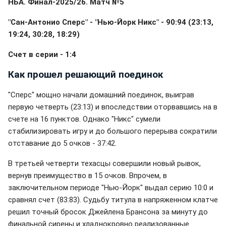
НБА. Финал-2025/26. Матч №5
"Сан-Антонио Сперс" - "Нью-Йорк Никс" - 90:94 (23:13,
19:24, 30:28, 18:29)
Счет в серии - 1:4
Как прошел решающий поединок
"Сперс" мощно начали домашний поединок, выиграв
первую четверть (23:13) и впоследствии оторвавшись на в
счете на 16 пунктов. Однако "Никс" сумели
стабилизировать игру и до большого перерыва сократили
отставание до 5 очков - 37:42.
В третьей четверти техасцы совершили новый рывок,
вернув преимущество в 15 очков. Впрочем, в
заключительном периоде "Нью-Йорк" выдал серию 10:0 и
сравнял счет (83:83). Судьбу титула в напряженном клатче
решил точный бросок Джейлена Брансона за минуту до
финальной сирены и хладнокровно реализованные