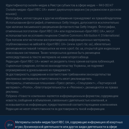
Идентификатор онлайн-медиа в Реестре субъектов в сфере медиа — R40-05347
Онлайн-медиа «Sport RBC.UA» имеет двуязычную версию (на украинском и русском
языках).
Фотографии, иллюстрации и другие изображения принадлежат их правообладателям.
Использование фотографий, отмеченных Getty Images, допускается исключительно
при наличии письменного разрешения фотоагентства Getty Images. Фотографии,
отмеченные логотипом «Sport RBC.UA» или подписанные «Sport RBC.UA», могут
использоваться на условиях лицензии Creative Commons Attribution 4.0 International.
При полном или частичном воспроизведении информационных материалов,
опубликованных на вебсайте «Sport RBC.UA» (www.sport.rbc.ua), обязательно
размещение активной гиперссылки на www.sport.rbc.ua, открытой для индексации
поисковыми системами. Такая гиперссылка должна быть размещена
непосредственно в тексте материала не ниже второго абзаца.
Редакция «Sport RBC.UA» может не разделять точку зрения авторов публикаций.
Оценочные суждения, согласно законодательству Украины, не подлежат
опровержению и доказыванию их правдивости.
За достоверность, содержание и соответствие требованиям законодательства
рекламных материалов ответственность несет рекламодатель.
Материалы, отмеченные плашками «Пресс-релиз», «Спецпроект», «Партнерский
материал», «Promo», «Благотворительность» и «Резонанс», размещаются на правах
рекламы.
Рубрика «Новости компании» является информационным форматом, содержащим
новости, сообщения и объявления, связанные с деятельностью компаний, и
основывается на информации, предоставленной соответствующими компаниями.
Редакция не несет ответственности за достоверность такой информации.
Материалы онлайн-медиа Sport RBC.UA, содержащие информацию об азартных
21+
играх, букмекерской деятельности или других видах деятельности в сфере