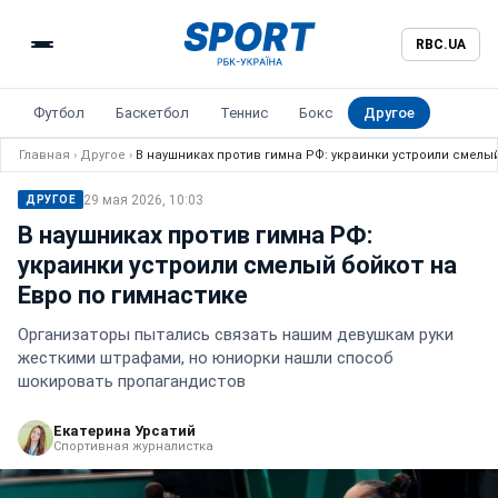
RBC.UA
Футбол
Баскетбол
Теннис
Бокс
Другое
Главная
›
Другое
›
В наушниках против гимна РФ: украинки устроили смелый
29 мая 2026, 10:03
ДРУГОЕ
В наушниках против гимна РФ:
украинки устроили смелый бойкот на
Евро по гимнастике
Организаторы пытались связать нашим девушкам руки
жесткими штрафами, но юниорки нашли способ
шокировать пропагандистов
Екатерина Урсатий
Спортивная журналистка