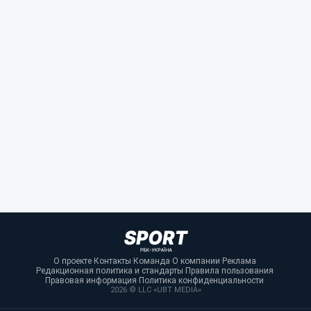
О проекте
·
Контакты
·
Команда
·
О компании
·
Реклама
·
Редакционная политика и стандарты
·
Правила пользования
·
Правовая информация
·
Политика конфиденциальности
·
2026 © LLC «UBT MEDIA»