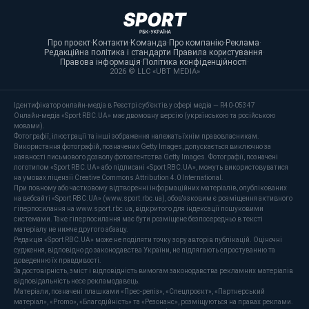
Про проєкт
·
Контакти
·
Команда
·
Про компанію
·
Реклама
·
Редакційна політика і стандарти
·
Правила користування
·
Правова інформація
·
Політика конфіденційності
·
2026 © LLC «UBT MEDIA»
Ідентифікатор онлайн-медіа в Реєстрі суб’єктів у сфері медіа — R40-05347
Онлайн-медіа «Sport RBC.UA» має двомовну версію (українською та російською
мовами).
Фотографії, ілюстрації та інші зображення належать їхнім правовласникам.
Використання фотографій, позначених Getty Images, допускається виключно за
наявності письмового дозволу фотоагентства Getty Images. Фотографії, позначені
логотипом «Sport RBC.UA» або підписані «Sport RBC.UA», можуть використовуватися
на умовах ліцензії Creative Commons Attribution 4.0 International.
При повному або частковому відтворенні інформаційних матеріалів, опублікованих
на вебсайті «Sport RBC.UA» (www.sport.rbc.ua), обов'язковим є розміщення активного
гіперпосилання на www.sport.rbc.ua, відкритого для індексації пошуковими
системами. Таке гіперпосилання має бути розміщене безпосередньо в тексті
матеріалу не нижче другого абзацу.
Редакція «Sport RBC.UA» може не поділяти точку зору авторів публікацій. Оціночні
судження, відповідно до законодавства України, не підлягають спростуванню та
доведенню їх правдивості.
За достовірність, зміст і відповідність вимогам законодавства рекламних матеріалів
відповідальність несе рекламодавець.
Матеріали, позначені плашками «Прес-реліз», «Спецпроєкт», «Партнерський
матеріал», «Promo», «Благодійність» та «Резонанс», розміщуються на правах реклами.