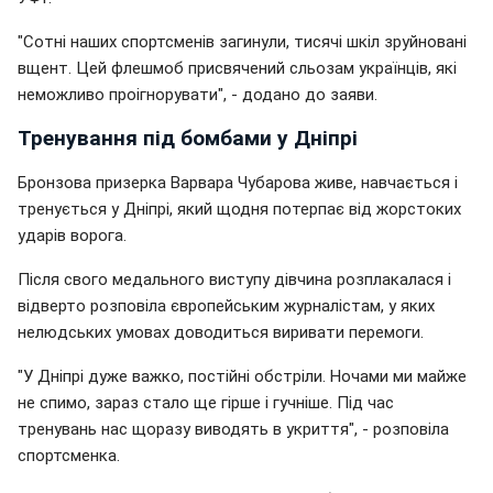
"Сотні наших спортсменів загинули, тисячі шкіл зруйновані
вщент. Цей флешмоб присвячений сльозам українців, які
неможливо проігнорувати", - додано до заяви.
Тренування під бомбами у Дніпрі
Бронзова призерка Варвара Чубарова живе, навчається і
тренується у Дніпрі, який щодня потерпає від жорстоких
ударів ворога.
Після свого медального виступу дівчина розплакалася і
відверто розповіла європейським журналістам, у яких
нелюдських умовах доводиться виривати перемоги.
"У Дніпрі дуже важко, постійні обстріли. Ночами ми майже
не спимо, зараз стало ще гірше і гучніше. Під час
тренувань нас щоразу виводять в укриття", - розповіла
спортсменка.