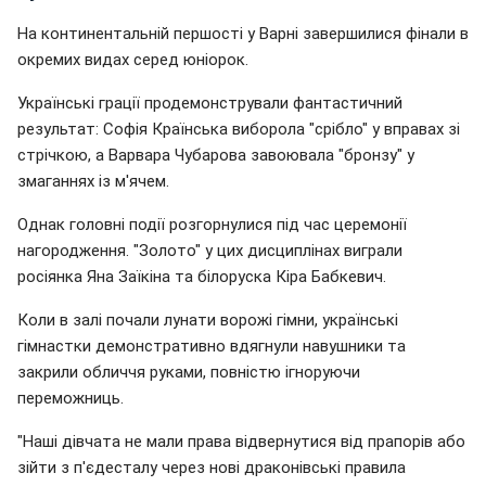
На континентальній першості у Варні завершилися фінали в
окремих видах серед юніорок.
Українські грації продемонстрували фантастичний
результат: Софія Країнська виборола "срібло" у вправах зі
стрічкою, а Варвара Чубарова завоювала "бронзу" у
змаганнях із м'ячем.
Однак головні події розгорнулися під час церемонії
нагородження. "Золото" у цих дисциплінах виграли
росіянка Яна Заїкіна та білоруска Кіра Бабкевич.
Коли в залі почали лунати ворожі гімни, українські
гімнастки демонстративно вдягнули навушники та
закрили обличчя руками, повністю ігноруючи
переможниць.
"Наші дівчата не мали права відвернутися від прапорів або
зійти з п'єдесталу через нові драконівські правила