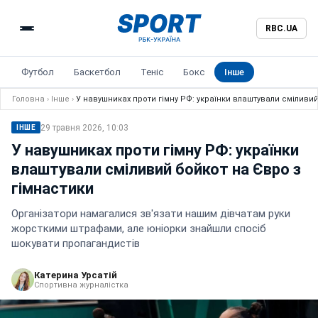
RBC.UA
Футбол
Баскетбол
Теніс
Бокс
Інше
Головна
›
Інше
›
У навушниках проти гімну РФ: українки влаштували сміливий
29 травня 2026, 10:03
ІНШЕ
У навушниках проти гімну РФ: українки
влаштували сміливий бойкот на Євро з
гімнастики
Організатори намагалися зв'язати нашим дівчатам руки
жорсткими штрафами, але юніорки знайшли спосіб
шокувати пропагандистів
Катерина Урсатій
Спортивна журналістка