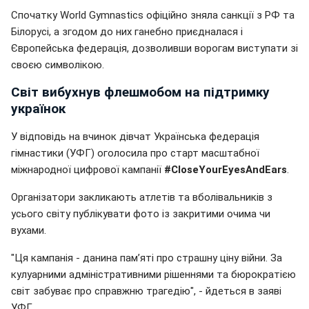
Спочатку World Gymnastics офіційно зняла санкції з РФ та
Білорусі, а згодом до них ганебно приєдналася і
Європейська федерація, дозволивши ворогам виступати зі
своєю символікою.
Світ вибухнув флешмобом на підтримку
українок
У відповідь на вчинок дівчат Українська федерація
гімнастики (УФГ) оголосила про старт масштабної
міжнародної цифрової кампанії
#CloseYourEyesAndEars
.
Організатори закликають атлетів та вболівальників з
усього світу публікувати фото із закритими очима чи
вухами.
"Ця кампанія - данина пам’яті про страшну ціну війни. За
кулуарними адміністративними рішеннями та бюрократією
світ забуває про справжню трагедію", - йдеться в заяві
УФГ.