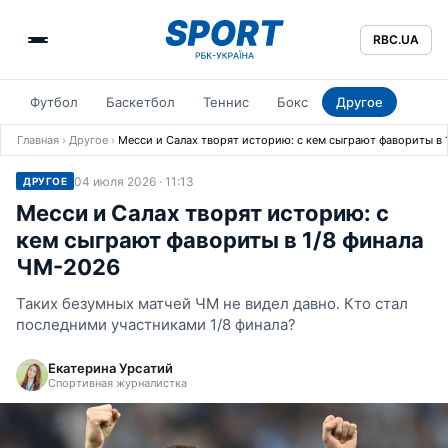
RBC.UA
Футбол
Баскетбол
Теннис
Бокс
Другое
Главная
›
Другое
›
Месси и Салах творят историю: с кем сыграют фавориты в 
04 июля 2026 · 11:13
ДРУГОЕ
Месси и Салах творят историю: с
кем сыграют фавориты в 1/8 финала
ЧМ-2026
Таких безумных матчей ЧМ не видел давно. Кто стал
последними участниками 1/8 финала?
Екатерина Урсатий
Спортивная журналистка