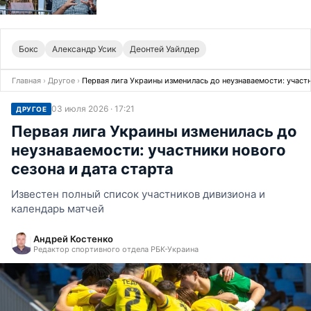
Бокс
Александр Усик
Деонтей Уайлдер
Главная
›
Другое
›
Первая лига Украины изменилась до неузнаваемости: участн
03 июля 2026 · 17:21
ДРУГОЕ
Первая лига Украины изменилась до
неузнаваемости: участники нового
сезона и дата старта
Известен полный список участников дивизиона и
календарь матчей
Андрей Костенко
Редактор спортивного отдела РБК-Украина