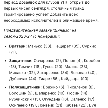
период дозаявок для клубов УПЛ открыт до
первых чисел сентября, столичный гранд
гарантированно успеет добавить всех
необходимых исполнителей в ближайшее время.
Предварительная заявка "Динамо" на
сезон-2026/27 (с номерами):
Вратари:
Манько (33), Нещерет (35), Суркис
(71).
Защитники:
Овчаренко (2), Попов (4), Коробов
(13), Тимчик (18), Гусев (20), Малыш (23),
Михавко (32), Захарченко (34), Беловар (40),
Дубинчак (44), Тиаре (66), Кийдзора (90)
Полузащитники:
Бражко (6), Пихаленок (8),
Волошин (9), Шапаренко (10), Люсин (14),
Рубчинский (15), Огундана (16), Саленко (17),
Осипенко (19), Лонвейк (21), Кабаев (22), Буя