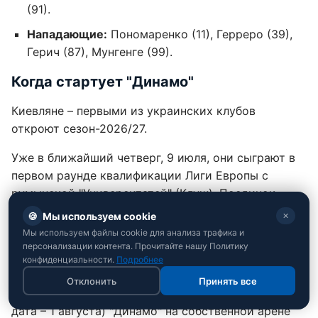
(91).
Нападающие:
Пономаренко (11), Герреро (39),
Герич (87), Мунгенге (99).
Когда стартует "Динамо"
Киевляне – первыми из украинских клубов
откроют сезон-2026/27.
Уже в ближайший четверг, 9 июля, они сыграют в
первом раунде квалификации Лиги Европы с
румынской "Университатей" (Клуж). Поединок
состоится в Польше на "Арене Люблин", где
🍪
Мы используем cookie
✕
киевляне будут принимать соперников в
Мы используем файлы cookie для анализа трафика и
континентальных турнирах. Ответный матч в
персонализации контента. Прочитайте нашу Политику
конфиденциальности.
Подробнее
Румынии пройдет через неделю – 16 июля.
Отклонить
Принять все
В первом туре нового чемпионата УПЛ (базовая
дата – 1 августа) "Динамо" на собственной арене