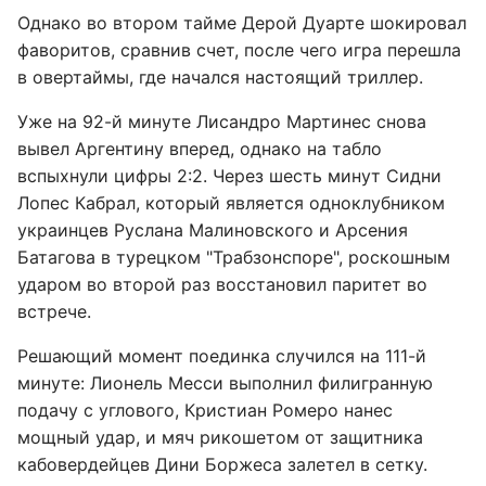
Однако во втором тайме Дерой Дуарте шокировал
фаворитов, сравнив счет, после чего игра перешла
в овертаймы, где начался настоящий триллер.
Уже на 92-й минуте Лисандро Мартинес снова
вывел Аргентину вперед, однако на табло
вспыхнули цифры 2:2. Через шесть минут Сидни
Лопес Кабрал, который является одноклубником
украинцев Руслана Малиновского и Арсения
Батагова в турецком "Трабзонспоре", роскошным
ударом во второй раз восстановил паритет во
встрече.
Решающий момент поединка случился на 111-й
минуте: Лионель Месси выполнил филигранную
подачу с углового, Кристиан Ромеро нанес
мощный удар, и мяч рикошетом от защитника
кабовердейцев Дини Боржеса залетел в сетку.