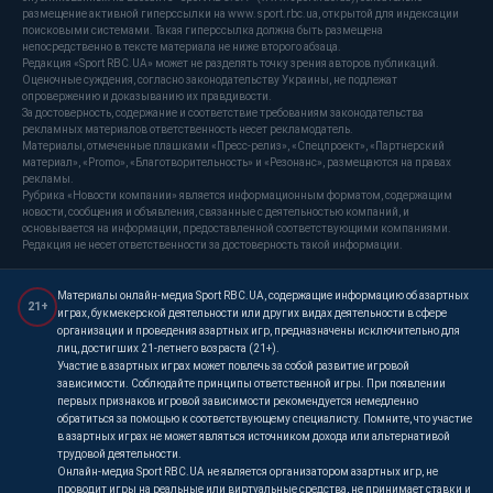
размещение активной гиперссылки на www.sport.rbc.ua, открытой для индексации
поисковыми системами. Такая гиперссылка должна быть размещена
непосредственно в тексте материала не ниже второго абзаца.
Редакция «Sport RBC.UA» может не разделять точку зрения авторов публикаций.
Оценочные суждения, согласно законодательству Украины, не подлежат
опровержению и доказыванию их правдивости.
За достоверность, содержание и соответствие требованиям законодательства
рекламных материалов ответственность несет рекламодатель.
Материалы, отмеченные плашками «Пресс-релиз», «Спецпроект», «Партнерский
материал», «Promo», «Благотворительность» и «Резонанс», размещаются на правах
рекламы.
Рубрика «Новости компании» является информационным форматом, содержащим
новости, сообщения и объявления, связанные с деятельностью компаний, и
основывается на информации, предоставленной соответствующими компаниями.
Редакция не несет ответственности за достоверность такой информации.
Материалы онлайн-медиа Sport RBC.UA, содержащие информацию об азартных
21+
играх, букмекерской деятельности или других видах деятельности в сфере
организации и проведения азартных игр, предназначены исключительно для
лиц, достигших 21-летнего возраста (21+).
Участие в азартных играх может повлечь за собой развитие игровой
зависимости. Соблюдайте принципы ответственной игры. При появлении
первых признаков игровой зависимости рекомендуется немедленно
обратиться за помощью к соответствующему специалисту. Помните, что участие
в азартных играх не может являться источником дохода или альтернативой
трудовой деятельности.
Онлайн-медиа Sport RBC.UA не является организатором азартных игр, не
проводит игры на реальные или виртуальные средства, не принимает ставки и