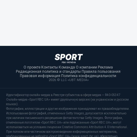
О проекте
·
Контакты
·
Команда
·
О компании
·
Реклама
·
Редакционная политика и стандарты
·
Правила пользования
·
Правовая информация
·
Политика конфиденциальности
·
2026 © LLC «UBT MEDIA»
Идентификатор онлайн-медиа в Реестре субъектов в сфере медиа — R40-05347
Онлайн-медиа «Sport RBC.UA» имеет двуязычную версию (на украинском и русском
языках).
Фотографии, иллюстрации и другие изображения принадлежат их правообладателям.
Использование фотографий, отмеченных Getty Images, допускается исключительно
при наличии письменного разрешения фотоагентства Getty Images. Фотографии,
отмеченные логотипом «Sport RBC.UA» или подписанные «Sport RBC.UA», могут
использоваться на условиях лицензии Creative Commons Attribution 4.0 International.
При полном или частичном воспроизведении информационных материалов,
опубликованных на вебсайте «Sport RBC.UA» (www.sport.rbc.ua), обязательно