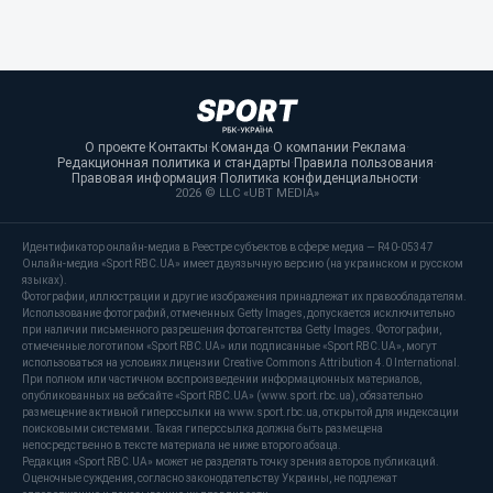
О проекте
·
Контакты
·
Команда
·
О компании
·
Реклама
·
Редакционная политика и стандарты
·
Правила пользования
·
Правовая информация
·
Политика конфиденциальности
·
2026 © LLC «UBT MEDIA»
Идентификатор онлайн-медиа в Реестре субъектов в сфере медиа — R40-05347
Онлайн-медиа «Sport RBC.UA» имеет двуязычную версию (на украинском и русском
языках).
Фотографии, иллюстрации и другие изображения принадлежат их правообладателям.
Использование фотографий, отмеченных Getty Images, допускается исключительно
при наличии письменного разрешения фотоагентства Getty Images. Фотографии,
отмеченные логотипом «Sport RBC.UA» или подписанные «Sport RBC.UA», могут
использоваться на условиях лицензии Creative Commons Attribution 4.0 International.
При полном или частичном воспроизведении информационных материалов,
опубликованных на вебсайте «Sport RBC.UA» (www.sport.rbc.ua), обязательно
размещение активной гиперссылки на www.sport.rbc.ua, открытой для индексации
поисковыми системами. Такая гиперссылка должна быть размещена
непосредственно в тексте материала не ниже второго абзаца.
Редакция «Sport RBC.UA» может не разделять точку зрения авторов публикаций.
Оценочные суждения, согласно законодательству Украины, не подлежат