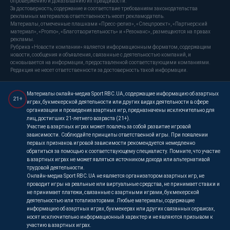
опровержению и доказыванию их правдивости.
За достоверность, содержание и соответствие требованиям законодательства
рекламных материалов ответственность несет рекламодатель.
Материалы, отмеченные плашками «Пресс-релиз», «Спецпроект», «Партнерский
материал», «Promo», «Благотворительность» и «Резонанс», размещаются на правах
рекламы.
Рубрика «Новости компании» является информационным форматом, содержащим
новости, сообщения и объявления, связанные с деятельностью компаний, и
основывается на информации, предоставленной соответствующими компаниями.
Редакция не несет ответственности за достоверность такой информации.
Материалы онлайн-медиа Sport RBC.UA, содержащие информацию об азартных
21+
играх, букмекерской деятельности или других видах деятельности в сфере
организации и проведения азартных игр, предназначены исключительно для
лиц, достигших 21-летнего возраста (21+).
Участие в азартных играх может повлечь за собой развитие игровой
зависимости. Соблюдайте принципы ответственной игры. При появлении
первых признаков игровой зависимости рекомендуется немедленно
обратиться за помощью к соответствующему специалисту. Помните, что участие
в азартных играх не может являться источником дохода или альтернативой
трудовой деятельности.
Онлайн-медиа Sport RBC.UA не является организатором азартных игр, не
проводит игры на реальные или виртуальные средства, не принимает ставки и
не принимает платежи, связанные с азартными играми, букмекерской
деятельностью или тотализаторами. Любые материалы, содержащие
информацию об азартных играх, букмекерах или других связанных сервисах,
носят исключительно информационный характер и не являются призывом к
участию в азартных играх.