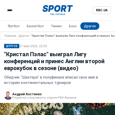
RBC.UA
Футбол
Баскетбол
Теннис
Бокс
Другое
Главная
›
Другое
›
"Кристал Пэлас" выиграл Лигу конференций и принес Ан
27 мая 2026, 23:59
ДРУГОЕ
"Кристал Пэлас" выиграл Лигу
конференций и принес Англии второй
еврокубок в сезоне (видео)
Обидчик "Шахтера" в полуфинале вписал свое имя в
историю континентальных турниров
Андрей Костенко
Редактор спортивного отдела РБК-Украина