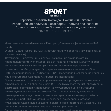
О проекте
·
Контакты
·
Команда
·
О компании
·
Реклама
·
Редакционная политика и стандарты
·
Правила пользования
·
Правовая информация
·
Политика конфиденциальности
·
2026 © LLC «UBT MEDIA»
Идентификатор онлайн-медиа в Реестре субъектов в сфере медиа — R40-
05347
Онлайн-медиа «Sport RBC.UA» имеет двуязычную версию (на украинском и
русском языках).
Фотографии, иллюстрации и другие изображения принадлежат их
правообладателям. Использование фотографий, отмеченных Getty Images,
допускается исключительно при наличии письменного разрешения
фотоагентства Getty Images. Фотографии, отмеченные логотипом «Sport
RBC.UA» или подписанные «Sport RBC.UA», могут использоваться на условиях
лицензии Creative Commons Attribution 4.0 International.
При полном или частичном воспроизведении информационных материалов,
опубликованных на вебсайте «Sport RBC.UA» (www.sport.rbc.ua), обязательно
размещение активной гиперссылки на www.sport.rbc.ua, открытой для
индексации поисковыми системами. Такая гиперссылка должна быть
размещена непосредственно в тексте материала не ниже второго абзаца.
Редакция «Sport RBC.UA» может не разделять точку зрения авторов
публикаций. Оценочные суждения, согласно законодательству Украины, не
подлежат опровержению и доказыванию их правдивости.
За достоверность, содержание и соответствие требованиям законодательства