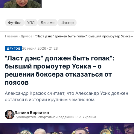
Футбол
УПЛ
Динамо
Шахтер
Главная
›
Другое
›
"Ласт дэнс" должен быть гопак": бывший промоутер Усика –
26 июня 2026 · 21:28
ДРУГОЕ
"Ласт дэнс" должен быть гопак":
бывший промоутер Усика – о
решении боксера отказаться от
поясов
Александр Красюк считает, что Александр Усик должен
остаться в истории крупным чемпионом.
Даниил Вереитин
Руководитель спортивной редакции РБК-Украина