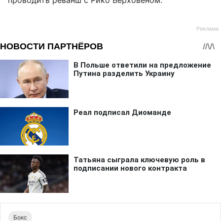
проводить реванш с Рико Верховеном.
Бокс