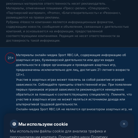
рекламных материалов ответственность несет рекламодатель.
Материалы, отмеченные плашками «Пресс-релиз», «Спецпроект»,
«Партнерский материал», «Promo», «Благотворительность» и «Резонанс»,
размещаются на правах рекламы.
Рубрика «Новости компании» является информационным форматом,
содержащим новости, сообщения и объявления, связанные с деятельностью
компаний, и основывается на информации, предоставленной
соответствующими компаниями. Редакция не несет ответственности за
достоверность такой информации.
Материалы онлайн-медиа Sport RBC.UA, содержащие информацию об
21+
азартных играх, букмекерской деятельности или других видах
деятельности в сфере организации и проведения азартных игр,
предназначены исключительно для лиц, достигших 21-летнего возраста
(21+).
Участие в азартных играх может повлечь за собой развитие игровой
зависимости. Соблюдайте принципы ответственной игры. При появлении
первых признаков игровой зависимости рекомендуется немедленно
обратиться за помощью к соответствующему специалисту. Помните, что
участие в азартных играх не может являться источником дохода или
альтернативой трудовой деятельности.
Онлайн-медиа Sport RBC.UA не является организатором азартных игр, не
проводит игры на реальные или виртуальные средства, не принимает
ставки и не принимает платежи, связанные с азартными играми,
🍪
Мы используем cookie
✕
букмекерской деятельностью или тотализаторами. Любые материалы,
содержащие информацию об азартных играх, букмекерах или других
Мы используем файлы cookie для анализа трафика и
связанных сервисах, носят исключительно информационный характер и
персонализации контента. Прочитайте нашу Политику