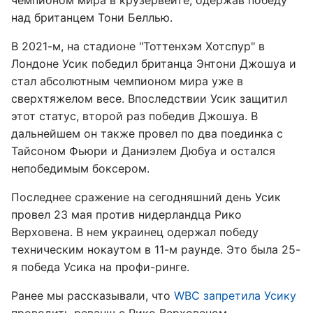
чемпионом мира в крузервейте, одержав победу
над британцем Тони Беллью.
В 2021-м, на стадионе "Тоттенхэм Хотспур" в
Лондоне Усик победил британца Энтони Джошуа и
стал абсолютным чемпионом мира уже в
сверхтяжелом весе. Впоследствии Усик защитил
этот статус, второй раз победив Джошуа. В
дальнейшем он также провел по два поединка с
Тайсоном Фьюри и Даниэлем Дюбуа и остался
непобедимым боксером.
Последнее сражение на сегодняшний день Усик
провел 23 мая против нидерландца Рико
Верховена. В нем украинец одержал победу
техническим нокаутом в 11-м раунде. Это была 25-
я победа Усика на профи-ринге.
Ранее мы рассказывали, что
WBC запретила Усику