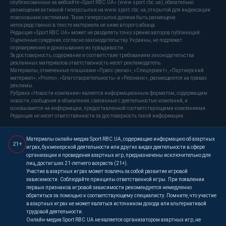
опубликованных на вебсайте «Sport RBC.UA» (www.sport.rbc.ua), обязательно
размещение активной гиперссылки на www.sport.rbc.ua, открытой для индексации
поисковыми системами. Такая гиперссылка должна быть размещена
непосредственно в тексте материала не ниже второго абзаца.
Редакция «Sport RBC.UA» может не разделять точку зрения авторов публикаций.
Оценочные суждения, согласно законодательству Украины, не подлежат
опровержению и доказыванию их правдивости.
За достоверность, содержание и соответствие требованиям законодательства
рекламных материалов ответственность несет рекламодатель.
Материалы, отмеченные плашками «Пресс-релиз», «Спецпроект», «Партнерский
материал», «Promo», «Благотворительность» и «Резонанс», размещаются на правах
рекламы.
Рубрика «Новости компании» является информационным форматом, содержащим
новости, сообщения и объявления, связанные с деятельностью компаний, и
основывается на информации, предоставленной соответствующими компаниями.
Редакция не несет ответственности за достоверность такой информации.
Материалы онлайн-медиа Sport RBC.UA, содержащие информацию об азартных
21+
играх, букмекерской деятельности или других видах деятельности в сфере
организации и проведения азартных игр, предназначены исключительно для
лиц, достигших 21-летнего возраста (21+).
Участие в азартных играх может повлечь за собой развитие игровой
зависимости. Соблюдайте принципы ответственной игры. При появлении
первых признаков игровой зависимости рекомендуется немедленно
обратиться за помощью к соответствующему специалисту. Помните, что участие
в азартных играх не может являться источником дохода или альтернативой
трудовой деятельности.
Онлайн-медиа Sport RBC.UA не является организатором азартных игр, не