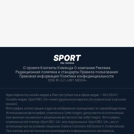
О проекте
·
Контакты
·
Команда
·
О компании
·
Реклама
·
Редакционная политика и стандарты
·
Правила пользования
·
Правовая информация
·
Политика конфиденциальности
·
2026 © LLC «UBT MEDIA»
Идентификатор онлайн-медиа в Реестре субъектов в сфере медиа — R40-05347
Онлайн-медиа «Sport RBC.UA» имеет двуязычную версию (на украинском и русском
языках).
Фотографии, иллюстрации и другие изображения принадлежат их правообладателям.
Использование фотографий, отмеченных Getty Images, допускается исключительно
при наличии письменного разрешения фотоагентства Getty Images. Фотографии,
отмеченные логотипом «Sport RBC.UA» или подписанные «Sport RBC.UA», могут
использоваться на условиях лицензии Creative Commons Attribution 4.0 International.
При полном или частичном воспроизведении информационных материалов,