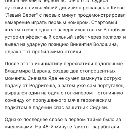
После ничьей в первой встрече (1:1), судьба
путевки в сильнейший дивизион решалась в Киеве.
"Левый Берег" с первых минут продемонстрировал
намерение играть первым номером. Стартовый
штурм хозяев едва не завершился голом: Воробчак
устроил эффектный сольный забег через полполя и
вывел на ударную позицию Викентия Волошина,
однако тот пробил мимо стойки.
После этого инициативу перехватили подопечные
Владимира Шарана, создав два стопроцентных
момента. Сначала Яде не сумел замкнуть острую
подачу от Родригеша, а затем уже сам португалец
вырвался один на один с голкипером - столичную
команду от пропущенного мяча героическим
подкатом в падении спас защитник Сидней.
Однако последнее слово в первом тайме было за
киевлянами. На 45-й минуте "аисты" заработали