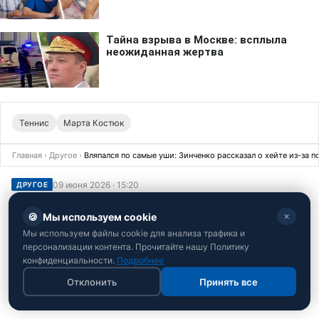
Теннис
Марта Костюк
Главная
›
Другое
›
Вляпался по самые уши: Зинченко рассказал о хейте из-за 
09 июня 2026 · 15:20
ДРУГОЕ
Вляпался по самые уши: Зинченко
🍪
Мы используем cookie
✕
рассказал о хейте из-за поддержки
Мы используем файлы cookie для анализа трафика и
Израиля
персонализации контента. Прочитайте нашу Политику
конфиденциальности.
Подробнее
Украинский игрок признался, что публикация в
Отклонить
Принять все
соцсетях чуть не стоила ему карьеры в зарубежном
топ-клубе