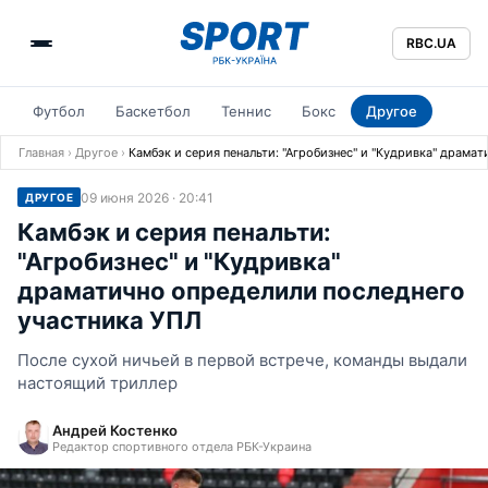
RBC.UA
Футбол
Баскетбол
Теннис
Бокс
Другое
Главная
›
Другое
›
Камбэк и серия пенальти: "Агробизнес" и "Кудривка" драма
09 июня 2026 · 20:41
ДРУГОЕ
Камбэк и серия пенальти:
"Агробизнес" и "Кудривка"
драматично определили последнего
участника УПЛ
После сухой ничьей в первой встрече, команды выдали
настоящий триллер
Андрей Костенко
Редактор спортивного отдела РБК-Украина