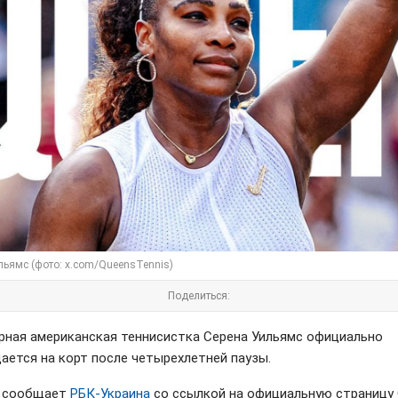
льямс (фото: x.com/QueensTennis)
Поделиться:
рная американская теннисистка Серена Уильямс официально
ается на корт после четырехлетней паузы.
м сообщает
РБК-Украина
со ссылкой на официальную страницу 