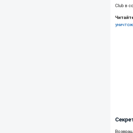
Club в 
Читайте
уничтож
Секре
Возвращ