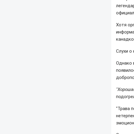
легендар
официал
Хотя ор
информ
канадко
Слухи о 
Однако 
появило
добропо
"Хорошая
подогре
"Трава 
нетерпе
эмоцион