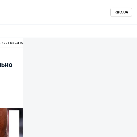
RBC.UA
 корт ради одной цели
льно