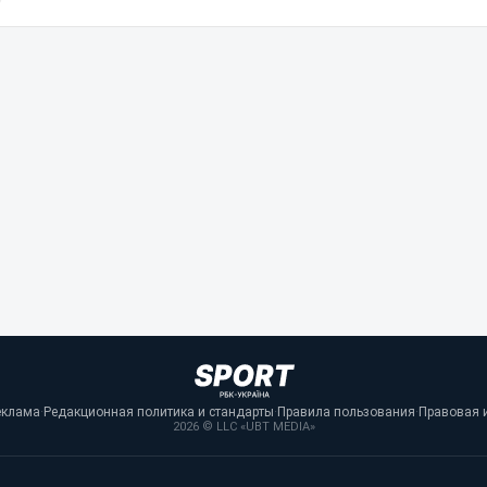
еклама
·
Редакционная политика и стандарты
·
Правила пользования
·
Правовая 
2026 © LLC «UBT MEDIA»