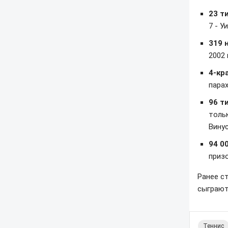
23 т
7 - У
319 
2002 
4-кр
парах
96 т
толь
Винус
94 0
приз
Ранее с
сыграют
Теннис