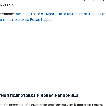
соцсети
X
.
 также:
Все в восторге от Марты: легенды тенниса в шоке по
ения Свьонтек на Ролан Гаррос
тная подготовка и новая напарница
ение эпохальной чемпионки состоится уже
8 июня
на кортах