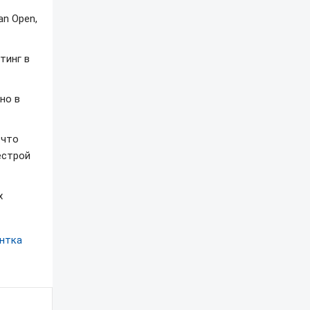
an Open,
тинг в
но в
 что
естрой
х
нтка