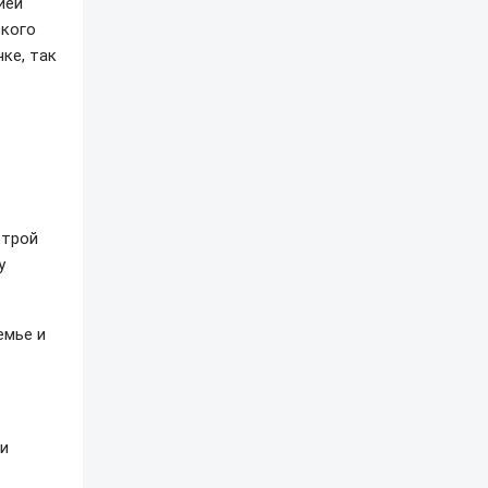
ией
ского
ке, так
строй
у
емье и
 и