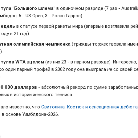
итула "Большого шлема"
в одиночном разряде (7 раз - Australi
имблдон, 6 - US Open, 3 - Ролан Гаррос).
недель
в статусе первой ракеты мира (впервые возглавила рей
году в 21 год).
атная олимпийская чемпионка
(трижды торжествовала имен
).
итулов WTA
в
целом
(из них 23 - в парном разряде). Интересно,
ко один парный трофей в 2002 году она выиграла
не
со своей с
.
00 000 долларов
- абсолютный рекорд по сумме заработанны
овых в истории женского тенниса.
тало известно, что
Свитолина, Костюк и сенсационная дебюта
 в основе Уимблдона-2026.