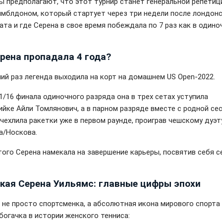
ы предполагают, что этот турнир станет генеральной репетиц
имблдоном, который стартует через три недели после лондон
та и где Серена в свое время побеждала по 7 раз как в одиноч
ерена пропадала 4 года?
ий раз легенда выходила на корт на домашнем US Open-2022.
1/16 финала одиночного разряда она в трех сетах уступила
ийке Айли Томлянович, а в парном разряде вместе с родной се
ачехлила ракетки уже в первом раунде, проиграв чешскому дуэт
а/Носкова.
того Серена намекала на завершение карьеры, посвятив себя с
акая Серена Уильямс: главные цифры эпохи
- не просто спортсменка, а абсолютная икона мирового спорта
богачка в истории женского тенниса: