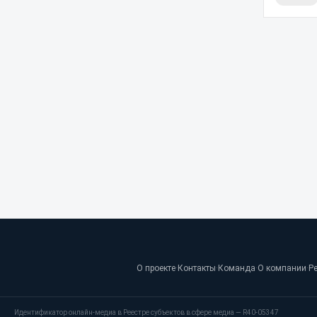
О проекте
·
Контакты
·
Команда
·
О компании
·
Р
Идентификатор онлайн-медиа в Реестре субъектов в сфере медиа — R40-05347