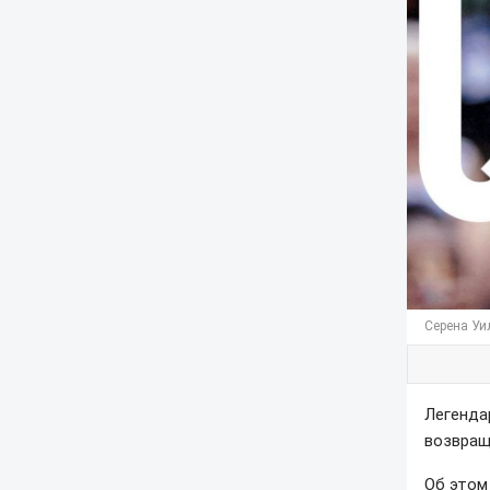
Серена Уи
Легенда
возвращ
Об это