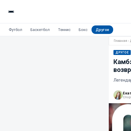
Футбол
Баскетбол
Теннис
Бокс
Другое
Главная
›
ДРУГОЕ
Камбэ
возвр
Легенда
Ека
Спор