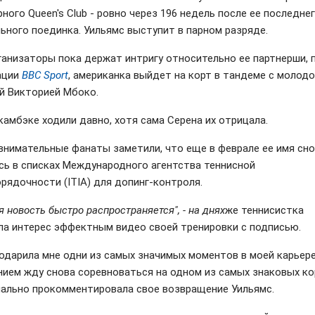
ного Queen's Club - ровно через 196 недель после ее последне
ьного поединка. Уильямс выступит в парном разряде.
ганизаторы пока держат интригу относительно ее партнерши, 
ации
BBC Sport
, американка выйдет на корт в тандеме с молод
й Викторией Мбоко.
камбэке ходили давно, хотя сама Серена их отрицала.
внимательные фанаты заметили, что еще в феврале ее имя сн
сь в списках Международного агентства теннисной
рядочности (ITIA) для допинг-контроля.
 новость быстро распространяется", - на днях
же теннисистка
ла интерес эффектным видео своей тренировки с подписью.
подарила мне одни из самых значимых моментов в моей карьере,
нием жду снова соревноваться на одном из самых знаковых кор
ально прокомментировала свое возвращение Уильямс.