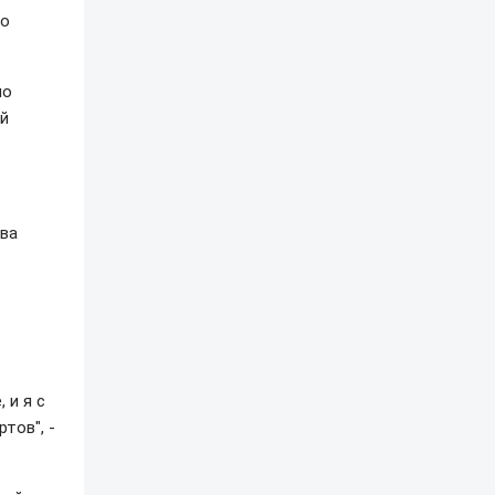
го
по
ой
ова
 и я с
тов", -