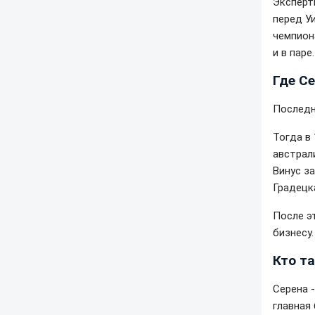
Эксперт
перед У
чемпиона
и в паре.
Где С
Последн
Тогда в 
австрал
Винус з
Градецк
После э
бизнесу.
Кто т
Серена 
главная 