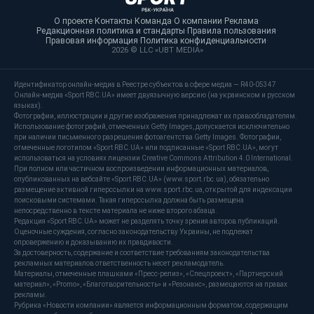
О проекте
·
Контакты
·
Команда
·
О компании
·
Реклама
·
Редакционная политика и стандарты
·
Правила пользования
·
Правовая информация
·
Политика конфиденциальности
·
2026 © LLC «UBT MEDIA»
Идентификатор онлайн-медиа в Реестре субъектов в сфере медиа — R40-05347
Онлайн-медиа «Sport RBC.UA» имеет двуязычную версию (на украинском и русском
языках).
Фотографии, иллюстрации и другие изображения принадлежат их правообладателям.
Использование фотографий, отмеченных Getty Images, допускается исключительно
при наличии письменного разрешения фотоагентства Getty Images. Фотографии,
отмеченные логотипом «Sport RBC.UA» или подписанные «Sport RBC.UA», могут
использоваться на условиях лицензии Creative Commons Attribution 4.0 International.
При полном или частичном воспроизведении информационных материалов,
опубликованных на вебсайте «Sport RBC.UA» (www.sport.rbc.ua), обязательно
размещение активной гиперссылки на www.sport.rbc.ua, открытой для индексации
поисковыми системами. Такая гиперссылка должна быть размещена
непосредственно в тексте материала не ниже второго абзаца.
Редакция «Sport RBC.UA» может не разделять точку зрения авторов публикаций.
Оценочные суждения, согласно законодательству Украины, не подлежат
опровержению и доказыванию их правдивости.
За достоверность, содержание и соответствие требованиям законодательства
рекламных материалов ответственность несет рекламодатель.
Материалы, отмеченные плашками «Пресс-релиз», «Спецпроект», «Партнерский
материал», «Promo», «Благотворительность» и «Резонанс», размещаются на правах
рекламы.
Рубрика «Новости компании» является информационным форматом, содержащим