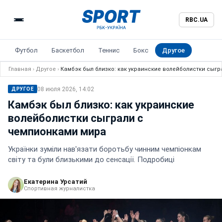
RBC.UA
Футбол
Баскетбол
Теннис
Бокс
Другое
Главная
›
Другое
›
Камбэк был близко: как украинские волейболистки сыг
08 июля 2026, 14:02
ДРУГОЕ
Камбэк был близко: как украинские
волейболистки сыграли с
чемпионками мира
Українки зуміли нав'язати боротьбу чинним чемпіонкам
світу та були близькими до сенсації. Подробиці
Екатерина Урсатий
Спортивная журналистка