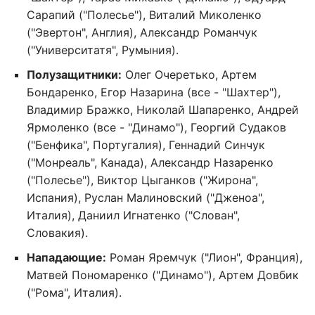
Сарапий ("Полесье"), Виталий Миколенко
("Эвертон", Англия), Александр Романчук
("Университатя", Румыния).
Полузащитники:
Олег Очеретько, Артем
Бондаренко, Егор Назарина (все - "Шахтер"),
Владимир Бражко, Николай Шапаренко, Андрей
Ярмоленко (все - "Динамо"), Георгий Судаков
("Бенфика", Португалия), Геннадий Синчук
("Монреаль", Канада), Александр Назаренко
("Полесье"), Виктор Цыганков ("Жирона",
Испания), Руслан Малиновский ("Дженоа",
Италия), Даниил Игнатенко ("Слован",
Словакия).
Нападающие:
Роман Яремчук ("Лион", Франция),
Матвей Пономаренко ("Динамо"), Артем Довбик
("Рома", Италия).