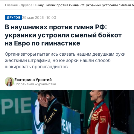
Главная
›
Другое
›
В наушниках против гимна РФ: украинки устроили смелый б
29 мая 2026 · 10:03
ДРУГОЕ
В наушниках против гимна РФ:
украинки устроили смелый бойкот
на Евро по гимнастике
Организаторы пытались связать нашим девушкам руки
жесткими штрафами, но юниорки нашли способ
шокировать пропагандистов
Екатерина Урсатий
Спортивная журналистка