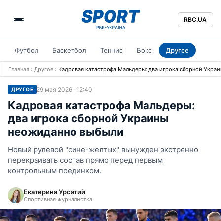
RBC.UA
Футбол
Баскетбол
Теннис
Бокс
Другое
Главная
›
Другое
›
Кадровая катастрофа Мальдеры: два игрока сборной Укра
29 мая 2026 · 12:40
ДРУГОЕ
Кадровая катастрофа Мальдеры:
два игрока сборной Украины
неожиданно выбыли
Новый рулевой "сине-желтых" вынужден экстренно
перекраивать состав прямо перед первым
контрольным поединком.
Екатерина Урсатий
Спортивная журналистка