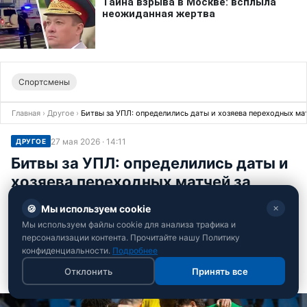
Спортсмены
Главная
›
Другое
›
Битвы за УПЛ: определились даты и хозяева переходных мат
27 мая 2026 · 14:11
ДРУГОЕ
Битвы за УПЛ: определились даты и
хозяева переходных матчей за
место в элите
🍪
Мы используем cookie
✕
Украинская Премьер-лига провела жеребьевку
Мы используем файлы cookie для анализа трафика и
персонализации контента. Прочитайте нашу Политику
стыковых поединков плей-офф
конфиденциальности.
Подробнее
Андрей Костенко
Отклонить
Принять все
Редактор спортивного отдела РБК-Украина