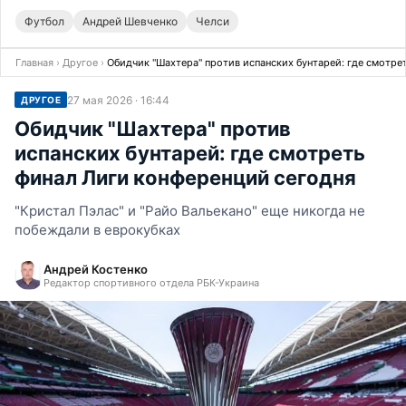
Футбол
Андрей Шевченко
Челси
Главная
›
Другое
›
Обидчик "Шахтера" против испанских бунтарей: где смотре
27 мая 2026 · 16:44
ДРУГОЕ
Обидчик "Шахтера" против
испанских бунтарей: где смотреть
финал Лиги конференций сегодня
"Кристал Пэлас" и "Райо Вальекано" еще никогда не
побеждали в еврокубках
Андрей Костенко
Редактор спортивного отдела РБК-Украина