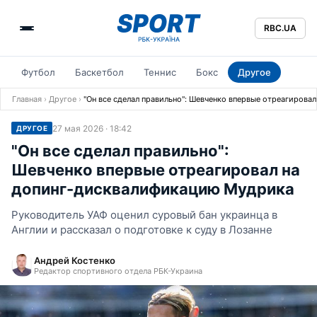
RBC.UA
Футбол
Баскетбол
Теннис
Бокс
Другое
Главная
›
Другое
›
"Он все сделал правильно": Шевченко впервые отреагиров
27 мая 2026 · 18:42
ДРУГОЕ
"Он все сделал правильно":
Шевченко впервые отреагировал на
допинг-дисквалификацию Мудрика
Руководитель УАФ оценил суровый бан украинца в
Англии и рассказал о подготовке к суду в Лозанне
Андрей Костенко
Редактор спортивного отдела РБК-Украина