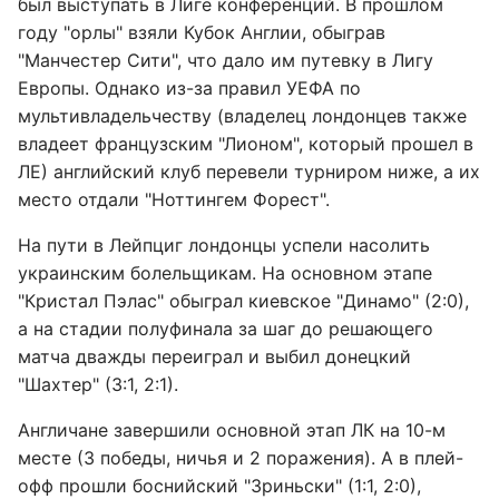
был выступать в Лиге конференций. В прошлом
году "орлы" взяли Кубок Англии, обыграв
"Манчестер Сити", что дало им путевку в Лигу
Европы. Однако из-за правил УЕФА по
мультивладельчеству (владелец лондонцев также
владеет французским "Лионом", который прошел в
ЛЕ) английский клуб перевели турниром ниже, а их
место отдали "Ноттингем Форест".
На пути в Лейпциг лондонцы успели насолить
украинским болельщикам. На основном этапе
"Кристал Пэлас" обыграл киевское "Динамо" (2:0),
а на стадии полуфинала за шаг до решающего
матча дважды переиграл и выбил донецкий
"Шахтер" (3:1, 2:1).
Англичане завершили основной этап ЛК на 10-м
месте (3 победы, ничья и 2 поражения). А в плей-
офф прошли боснийский "Зриньски" (1:1, 2:0),