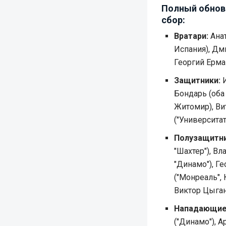
Полный обнов
сбор:
Вратари:
Анат
Испания), Дм
Георгий Ерма
Защитники:
И
Бондарь (оба 
Житомир), Ви
("Университат
Полузащитни
"Шахтер"), В
"Динамо"), Ге
("Монреаль", 
Виктор Цыган
Нападающие
("Динамо"), А