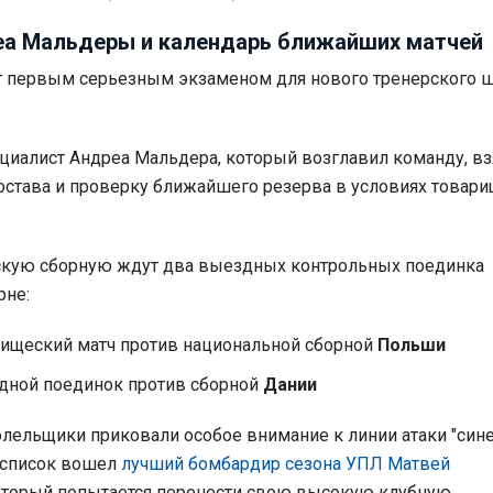
а Мальдеры и календарь ближайших матчей
т первым серьезным экзаменом для нового тренерского 
циалист Андреа Мальдера, который возглавил команду, вз
остава и проверку ближайшего резерва в условиях товар
скую сборную ждут два выездных контрольных поединка
рне:
ищеский матч против национальной сборной
Польши
ной поединок против сборной
Дании
олельщики приковали особое внимание к линии атаки "сине
 список вошел
лучший бомбардир сезона УПЛ Матвей
который попытается перенести свою высокую клубную