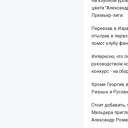
На клубном уров
цвета "Александ
Премьер-лиги.
Переехав в Изра
отыграв в первом
помог клубу фин
Интересно, что 
руководством н
конкурс - на сбо
Кроме Георгия, 
Ризнык и Руслан
Стоит добавить,
Мальдера пригла
Александр Роман