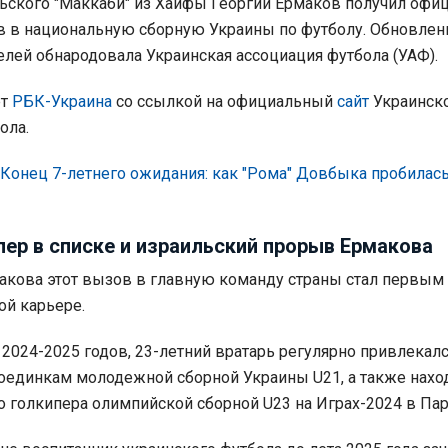
ьского "Маккаби" из Хайфы Георгий Ермаков получил оф
 в национальную сборную Украины по футболу. Обновле
елей обнародовала Украинская ассоциация футбола (УАФ).
ет
РБК-Украина
со ссылкой на официальный
сайт
Украинск
ола.
Конец 7-летнего ожидания: как "Рома" Довбыка пробилась
ер в списке и израильский прорыв Ермакова
акова этот вызов в главную команду страны стал первым
й карьере.
 2024-2025 годов, 23-летний вратарь регулярно привлекалс
единкам молодежной сборной Украины U21, а также нахо
го голкипера олимпийской сборной U23 на Играх-2024 в Па