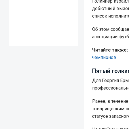
Голкипер израил
дебютный вызов
список исполнит
Об этом сообща
ассоциации футб
Читайте также:
чемпионов
Пятый голкип
Для Георгия Ерм
профессионально
Ранее, в течение
товарищеским по
статусе запасно