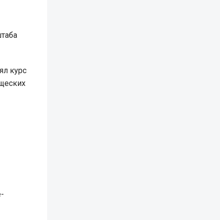
штаба
ял курс
ищеских
-