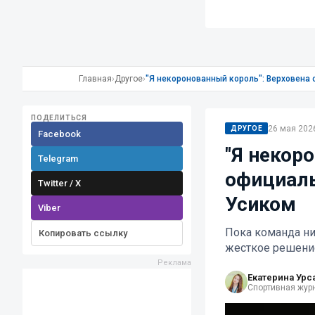
Главная
›
Другое
›
"Я некоронованный король": Верховена 
ПОДЕЛИТЬСЯ
26 мая 2026
ДРУГОЕ
Facebook
"Я некор
Telegram
официаль
Twitter / X
Усиком
Viber
Пока команда ни
Копировать ссылку
жесткое решени
Екатерина Урс
Спортивная жур