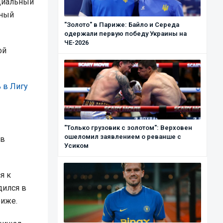
ициальный
нный
"Золото" в Париже: Байло и Середа
одержали первую победу Украины на
ЧЕ-2026
ой
 в Лигу
"Только грузовик с золотом": Верховен
ошеломил заявлением о реванше с
 в
Усиком
я к
дился в
риже.