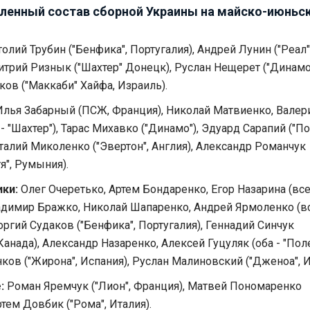
ленный состав сборной Украины на майско-июньс
олий Трубин ("Бенфика", Португалия), Андрей Лунин ("Реал
итрий Ризнык ("Шахтер" Донецк), Руслан Нещерет ("Динамо
ков ("Маккаби" Хайфа, Израиль).
лья Забарный (ПСЖ, Франция), Николай Матвиенко, Валер
- "Шахтер"), Тарас Михавко ("Динамо"), Эдуард Сарапий ("П
талий Миколенко ("Эвертон", Англия), Александр Романчук
я", Румыния).
ки:
Олег Очеретько, Артем Бондаренко, Егор Назарина (все
ладимир Бражко, Николай Шапаренко, Андрей Ярмоленко (вс
оргий Судаков ("Бенфика", Португалия), Геннадий Синчук
Канада), Александр Назаренко, Алексей Гуцуляк (оба - "Поле
ков ("Жирона", Испания), Руслан Малиновский ("Дженоа", И
:
Роман Яремчук ("Лион", Франция), Матвей Пономаренко
ртем Довбик ("Рома", Италия).