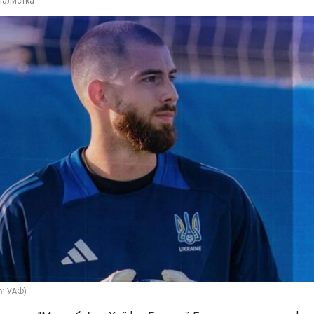
налистка
о: УАФ)