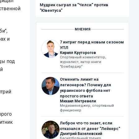
ащищал
Мудрик сыграл за "Челси" против
ественной
"Ювентуса"
МНЕНИЯ
и",
ах и
7 интриг перед новым сезоном
УПЛ
Кирилл Круторогов
Спортивный комментатор,
ды под
журналист, автор книги
"Бомбардир"
ый
Отменить лимит на
легионеров? Почему для
украинского футбола нет
итрий
простого ответа
Михаил Метревели
Медиаменеджер, спортивный
функционер
орого
итник
Леброн что-то знает, если
отказался от денег "Лейкерс"
Дмитрий Базелевский
Баскетбольный тренер,