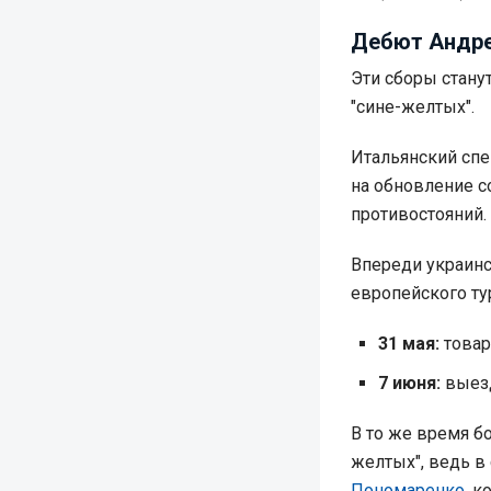
Дебют Андре
Эти сборы стану
"сине-желтых".
Итальянский спе
на обновление с
противостояний.
Впереди украин
европейского ту
31 мая:
товар
7 июня:
выезд
В то же время б
желтых", ведь в
Пономаренко
, 