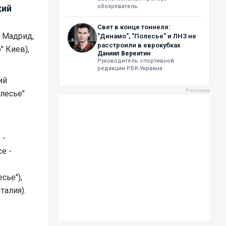
кий
обозреватель
Свет в конце тоннеля:
" Мадрид,
"Динамо", "Полесье" и ЛНЗ не
расстроили в еврокубках
" Киев),
Даниил Вереитин
Руководитель спортивной
редакции РБК-Украина
ий
олесье"
 -
е -
сье"),
талия).