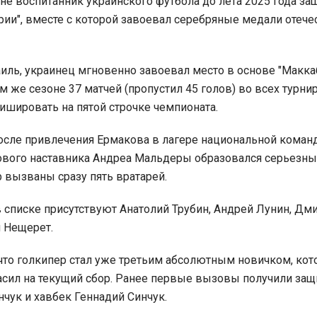
не воспитанник украинского футбола до лета 2025 года з
рии", вместе с которой завоевал серебряные медали отеч
иль, украинец мгновенно завоевал место в основе "Маккаб
 же сезоне 37 матчей (пропустил 45 голов) во всех турнир
ишировать на пятой строчке чемпионата.
после привлечения Ермакова в лагере национальной коман
ового наставника Андреа Мальдеры образовался серьезн
р вызваны сразу пять вратарей.
в списке присутствуют Анатолий Трубин, Андрей Лунин, Дм
 Нещерет.
 что голкипер стал уже третьим абсолютным новичком, кот
сил на текущий сбор. Ранее первые вызовы получили защ
чук и хавбек Геннадий Синчук.