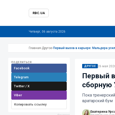
RBC.UA
Четверг, 06 августа 2026
Главная
›
Другое
›
Первый вызов в карьере: Мальдера уси
ПОДЕЛИТЬСЯ
26 мая 2026
ДРУГОЕ
Facebook
Первый в
Telegram
сборную 
Twitter / X
Пока тренерский
Viber
вратарский бум
Копировать ссылку
Екатерина Урс