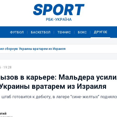
ДРУГОЕ
ФУТБОЛ
БАСКЕТБОЛ
ТЕННИС
БОКС
|
|
|
|
лил сборную Украины вратарем из Израиля
 · 19:28
ызов в карьере: Мальдера усили
Украины вратарем из Израиля
 штаб готовится к дебюту, в лагере "сине-желтых" поднялс
атий