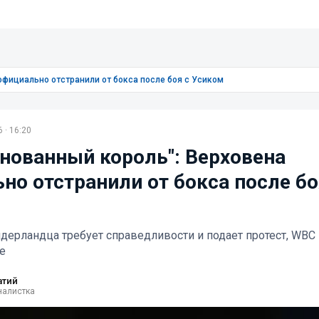
официально отстранили от бокса после боя с Усиком
 · 16:20
онованный король": Верховена
но отстранили от бокса после бо
дерландца требует справедливости и подает протест, WBC
е
атий
налистка