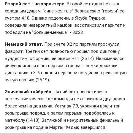
Второй сет - на характере.
Второй сет едва не стал
холодным душем: "сине-желтые" безнадежно "горели" со
счетом 4:10. Однако подопечные Якуба Глушака
совершили невероятный камбэк: восстановили паритет и
победили на "больше-меньше" - 30:28.
Немецкий ответ.
При счете 0:2 по партиям проснулся
фаворит. Третий сет полностью прошел под диктовку
Бундестим, оформившей рывок +11 (25:14). Не изменился
рисунок игры и в четвертом отрезке - немки держали
дистанцию в 3-6 очков и перевели поединок в решающую
пятую партию (25:19).
Эпический тайбрейк.
Пятый сет превратился в
настоящие качели, где команды не отпускали друг друга
более чем на два мяча. Уступая 7:9, украинки взяли три
розыгрыша подряд, а затем первыми подобрались к
матчболу (14:13). Затяжной и изнурительный финальный
розыгрыш на подаче Марты Федык завершился