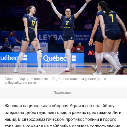
Сборная Украины впервые победила на элитном уровне (фото:
volleyballworld.com)
Поделиться:
Женская национальная сборная Украины по волейболу
одержала дебютную викторию в рамках престижной Лиги
наций. В сверхдраматическом противостоянии второго
тура наша команда на тайбрейке сломила сопротивление