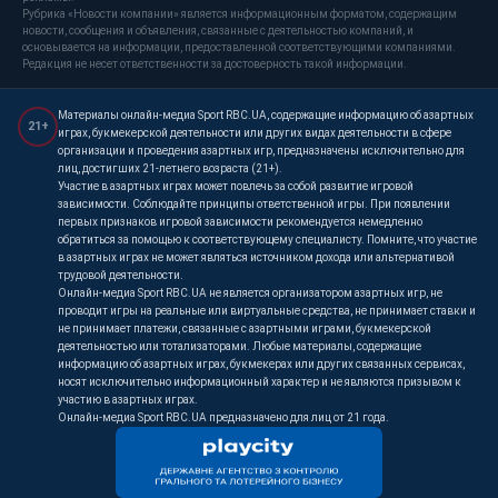
Рубрика «Новости компании» является информационным форматом, содержащим
новости, сообщения и объявления, связанные с деятельностью компаний, и
основывается на информации, предоставленной соответствующими компаниями.
Редакция не несет ответственности за достоверность такой информации.
Материалы онлайн-медиа Sport RBC.UA, содержащие информацию об азартных
21+
играх, букмекерской деятельности или других видах деятельности в сфере
организации и проведения азартных игр, предназначены исключительно для
лиц, достигших 21-летнего возраста (21+).
Участие в азартных играх может повлечь за собой развитие игровой
зависимости. Соблюдайте принципы ответственной игры. При появлении
первых признаков игровой зависимости рекомендуется немедленно
обратиться за помощью к соответствующему специалисту. Помните, что участие
в азартных играх не может являться источником дохода или альтернативой
трудовой деятельности.
Онлайн-медиа Sport RBC.UA не является организатором азартных игр, не
проводит игры на реальные или виртуальные средства, не принимает ставки и
не принимает платежи, связанные с азартными играми, букмекерской
деятельностью или тотализаторами. Любые материалы, содержащие
информацию об азартных играх, букмекерах или других связанных сервисах,
носят исключительно информационный характер и не являются призывом к
участию в азартных играх.
Онлайн-медиа Sport RBC.UA предназначено для лиц от 21 года.