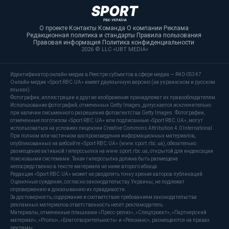
О проекте
·
Контакты
·
Команда
·
О компании
·
Реклама
·
Редакционная политика и стандарты
·
Правила пользования
·
Правовая информация
·
Политика конфиденциальности
·
2026 © LLC «UBT MEDIA»
Идентификатор онлайн-медиа в Реестре субъектов в сфере медиа — R40-05347
Онлайн-медиа «Sport RBC.UA» имеет двуязычную версию (на украинском и русском
языках).
Фотографии, иллюстрации и другие изображения принадлежат их правообладателям.
Использование фотографий, отмеченных Getty Images, допускается исключительно
при наличии письменного разрешения фотоагентства Getty Images. Фотографии,
отмеченные логотипом «Sport RBC.UA» или подписанные «Sport RBC.UA», могут
использоваться на условиях лицензии Creative Commons Attribution 4.0 International.
При полном или частичном воспроизведении информационных материалов,
опубликованных на вебсайте «Sport RBC.UA» (www.sport.rbc.ua), обязательно
размещение активной гиперссылки на www.sport.rbc.ua, открытой для индексации
поисковыми системами. Такая гиперссылка должна быть размещена
непосредственно в тексте материала не ниже второго абзаца.
Редакция «Sport RBC.UA» может не разделять точку зрения авторов публикаций.
Оценочные суждения, согласно законодательству Украины, не подлежат
опровержению и доказыванию их правдивости.
За достоверность, содержание и соответствие требованиям законодательства
рекламных материалов ответственность несет рекламодатель.
Материалы, отмеченные плашками «Пресс-релиз», «Спецпроект», «Партнерский
материал», «Promo», «Благотворительность» и «Резонанс», размещаются на правах
рекламы.