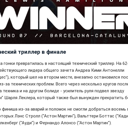
ческий триллер в финале
а гонки превратилась в настоящий технический триллер. На 62
ействующего лидера общего зачета Андреа Кими Антонелли
дес"), который шел на втором месте, внезапно остановился по
из-за технических проблем. Всего через несколько кругов посл
 техника и на другом болиде - усилитель руля подвел звезду
и" Шарля Леклера, который также был вынужден прекратить б
о финиша из-за аварий и поломок не смогли добраться восемь 
торых Лэнс Стролл ("Астон Мартин"), Вальттери Боттас ("Кади
лкенберг ("Ауди") и Фернандо Алонсо ("Астон Мартин").