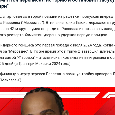
ари"
ц стартовал со второй позиции на решетке, пропуская вперед
 Расселла ("Мерседес"). В течение гонки Льюис держался в гр
 а на 42-м круге сумел опередить Расселла и возглавить заезд
ого рестарта Хэмилтон уверенно удержал первую позицию.
ендарного гонщика это первая победа с июля 2024 года, когда
л за "Мерседес". В то же время этот триумф завершил длител
для самой "Феррари" - итальянская команда не выигрывала в о
95 дней (с Гран-при Мексики 2024 года).
финишную черту пересек Расселл, а замкнул тройку призеров 
"Макларен").