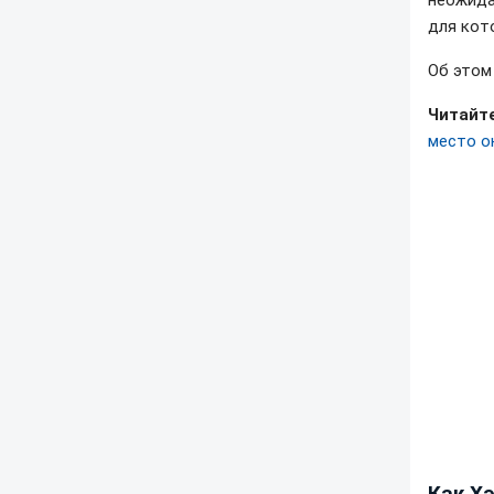
неожида
для кот
Об это
Читайте
место о
Как Х