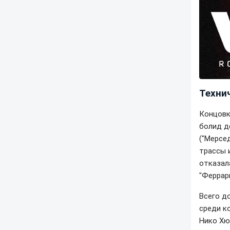
Техни
Концовк
болид д
("Мерсе
трассы 
отказала
"Феррар
Всего д
среди ко
Нико Хю