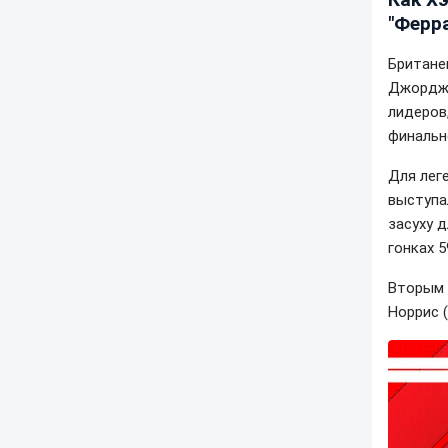
"Ферр
Британе
Джорджа
лидеров,
финальн
Для лег
выступа
засуху 
гонках 5
Вторым 
Норрис (