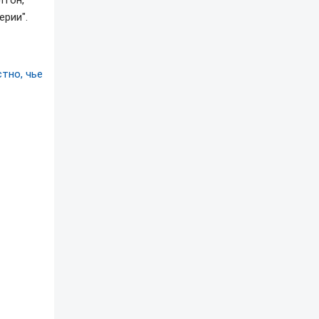
лтон,
ерии".
тно, чье