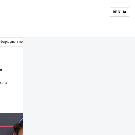
RBC.UA
 Формулы-1 за "Феррари"
"
кого