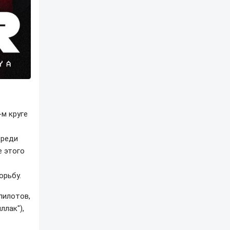
-м круге
среди
е этого
орьбу.
пилотов,
ллак"),