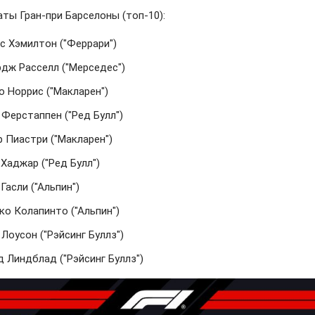
аты Гран-при Барселоны (топ-10):
с Хэмилтон ("Феррари")
дж Расселл ("Мерседес")
о Норрис ("Макларен")
 Ферстаппен ("Ред Булл")
р Пиастри ("Макларен")
Хаджар ("Ред Булл")
Гасли ("Альпин")
ко Колапинто ("Альпин")
Лоусон ("Рэйсинг Буллз")
 Линдблад ("Рэйсинг Буллз")