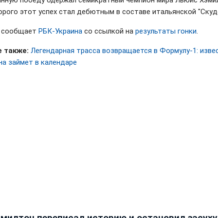
нную победу одержал семикратный чемпион мира Льюис Хэми
орого этот успех стал дебютным в составе итальянской "Скуд
м сообщает
РБК-Украина
со ссылкой на
результаты гонки
.
 также:
Легендарная трасса возвращается в Формулу-1: извес
на займет в календаре
эмилтон переписал историю и остановил засуху