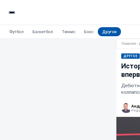
Футбол
Баскетбол
Теннис
Бокс
Другое
Главная
›
ДРУГОЕ
Истор
вперв
Дебютна
коллапс
Анд
Реда