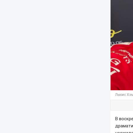
Льюис Хэм
В воскр
драмати