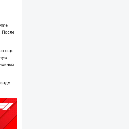
уппе
. После
 он еще
ьную
сновных
Ландо