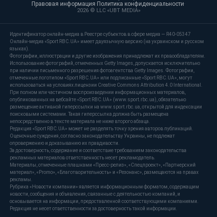
Правовая информация
·
Политика конфиденциальности
·
2026 © LLC «UBT MEDIA»
Идентификатор онлайн-медиа в Реестре субъектов в сфере медиа — R40-05347
Онлайн-медиа «Sport RBC.UA» имеет двуязычную версию (на украинском и русском
языках).
Фотографии, иллюстрации и другие изображения принадлежат их правообладателям.
Использование фотографий, отмеченных Getty Images, допускается исключительно
при наличии письменного разрешения фотоагентства Getty Images. Фотографии,
отмеченные логотипом «Sport RBC.UA» или подписанные «Sport RBC.UA», могут
использоваться на условиях лицензии Creative Commons Attribution 4.0 International.
При полном или частичном воспроизведении информационных материалов,
опубликованных на вебсайте «Sport RBC.UA» (www.sport.rbc.ua), обязательно
размещение активной гиперссылки на www.sport.rbc.ua, открытой для индексации
поисковыми системами. Такая гиперссылка должна быть размещена
непосредственно в тексте материала не ниже второго абзаца.
Редакция «Sport RBC.UA» может не разделять точку зрения авторов публикаций.
Оценочные суждения, согласно законодательству Украины, не подлежат
опровержению и доказыванию их правдивости.
За достоверность, содержание и соответствие требованиям законодательства
рекламных материалов ответственность несет рекламодатель.
Материалы, отмеченные плашками «Пресс-релиз», «Спецпроект», «Партнерский
материал», «Promo», «Благотворительность» и «Резонанс», размещаются на правах
рекламы.
Рубрика «Новости компании» является информационным форматом, содержащим
новости, сообщения и объявления, связанные с деятельностью компаний, и
основывается на информации, предоставленной соответствующими компаниями.
Редакция не несет ответственности за достоверность такой информации.