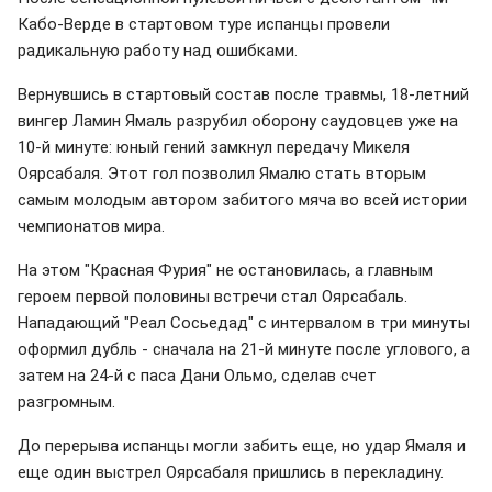
Кабо-Верде в стартовом туре испанцы провели
радикальную работу над ошибками.
Вернувшись в стартовый состав после травмы, 18-летний
вингер Ламин Ямаль разрубил оборону саудовцев уже на
10-й минуте: юный гений замкнул передачу Микеля
Оярсабаля. Этот гол позволил Ямалю стать вторым
самым молодым автором забитого мяча во всей истории
чемпионатов мира.
На этом "Красная Фурия" не остановилась, а главным
героем первой половины встречи стал Оярсабаль.
Нападающий "Реал Сосьедад" с интервалом в три минуты
оформил дубль - сначала на 21-й минуте после углового, а
затем на 24-й с паса Дани Ольмо, сделав счет
разгромным.
До перерыва испанцы могли забить еще, но удар Ямаля и
еще один выстрел Оярсабаля пришлись в перекладину.