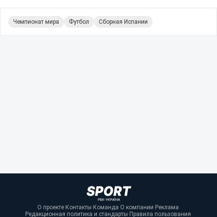
Чемпионат мира
Футбол
Сборная Испании
О проекте
·
Контакты
·
Команда
·
О компании
·
Реклама
·
Редакционная политика и стандарты
·
Правила пользования
·