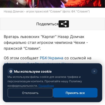
Назар Домчак - игрок пражской "Славии" (фото: ФК "Славия")
Поделиться
Вратарь львовских "Карпат" Назар Домчак
официально стал игроком чемпиона Чехии -
пражской "Славии".
Об этом сообщает
РБК-Украина
со ссылкой на
официальный сайт чемпионов Чехии
.
🍪
Мы используем cookie
✕
Читайте также:
Первый вызов в карьере:
Мы используем файлы cookie для анализа трафика и
Мальдера усилил сборную Украины вратарем из
персонализации контента. Прочитайте нашу Политику
Израиля
конфиденциальности.
Подробнее
Отклонить
Принять все