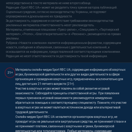
непосредственно в тексте материала не ниже второго абзаца.
Редакция «Sport RBC.UA» может не разделять точку зрения авторов публикаций.
Оценочные суждения, согласно законодательству Украины, не подлежат
опровержению и доказыванию их правдивости.
За достоверность, содержание и соответствие требованиям законодательства
рекламных материалов ответственность несет рекламодатель.
Материалы, отмеченные плашками «Пресс-релиз», «Спецпроект», «Партнерский
материал», «Promo», «Благотворительность» и «Резонанс», размещаются на правах
рекламы.
Рубрика «Новости компании» является информационным форматом, содержащим
новости, сообщения и объявления, связанные с деятельностью компаний, и
основывается на информации, предоставленной соответствующими компаниями.
Редакция не несет ответственности за достоверность такой информации.
Материалы онлайн-медиа Sport RBC.UA, содержащие информацию об азартных
21+
играх, букмекерской деятельности или других видах деятельности в сфере
организации и проведения азартных игр, предназначены исключительно для
лиц, достигших 21-летнего возраста (21+).
Участие в азартных играх может повлечь за собой развитие игровой
зависимости. Соблюдайте принципы ответственной игры. При появлении
первых признаков игровой зависимости рекомендуется немедленно
обратиться за помощью к соответствующему специалисту. Помните, что участие
в азартных играх не может являться источником дохода или альтернативой
трудовой деятельности.
Онлайн-медиа Sport RBC.UA не является организатором азартных игр, не
проводит игры на реальные или виртуальные средства, не принимает ставки и
не принимает платежи, связанные с азартными играми, букмекерской
деятельностью или тотализаторами. Любые материалы, содержащие