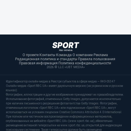
О проекте
·
Контакты
·
Команда
·
О компании
·
Реклама
·
Редакционная политика и стандарты
·
Правила пользования
·
Правовая информация
·
Политика конфиденциальности
·
2026 © LLC «UBT MEDIA»
Идентификатор онлайн-медиа в Реестре субъектов в сфере медиа — R40-05347
Онлайн-медиа «Sport RBC.UA» имеет двуязычную версию (на украинском и русском
языках).
Фотографии, иллюстрации и другие изображения принадлежат их правообладателям.
Использование фотографий, отмеченных Getty Images, допускается исключительно
при наличии письменного разрешения фотоагентства Getty Images. Фотографии,
отмеченные логотипом «Sport RBC.UA» или подписанные «Sport RBC.UA», могут
использоваться на условиях лицензии Creative Commons Attribution 4.0 International.
При полном или частичном воспроизведении информационных материалов,
опубликованных на вебсайте «Sport RBC.UA» (www.sport.rbc.ua), обязательно
размещение активной гиперссылки на www.sport.rbc.ua, открытой для индексации
поисковыми системами. Такая гиперссылка должна быть размещена