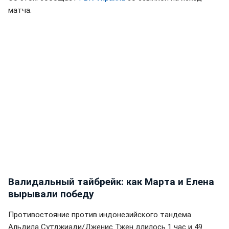
матча.
Валидальный тайбрейк: как Марта и Елена
вырывали победу
Противостояние против индонезийского тандема
Альдила Сутджиади/Дженис Тжен длилось 1 час и 49