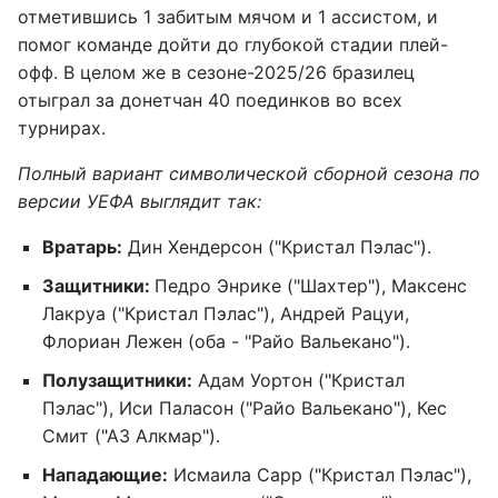
отметившись 1 забитым мячом и 1 ассистом, и
помог команде дойти до глубокой стадии плей-
офф. В целом же в сезоне-2025/26 бразилец
отыграл за донетчан 40 поединков во всех
турнирах.
Полный вариант символической сборной сезона по
версии УЕФА выглядит так:
Вратарь:
Дин Хендерсон ("Кристал Пэлас").
Защитники:
Педро Энрике ("Шахтер"), Максенс
Лакруа ("Кристал Пэлас"), Андрей Рацуи,
Флориан Лежен (оба - "Райо Вальекано").
Полузащитники:
Адам Уортон ("Кристал
Пэлас"), Иси Паласон ("Райо Вальекано"), Кес
Смит ("АЗ Алкмар").
Нападающие:
Исмаила Сарр ("Кристал Пэлас"),