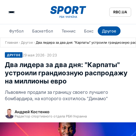
RBC.UA
Футбол
Баскетбол
Теннис
Бокс
Другое
Главная
›
Другое
›
Два лидера за два дня: "Карпаты" устроили грандиозную р
29 мая 2026 · 20:23
ДРУГОЕ
Два лидера за два дня: "Карпаты"
устроили грандиозную распродажу
на миллионы евро
Львовяне продали за границу своего лучшего
бомбардира, на которого охотилось "Динамо"
Андрей Костенко
Редактор спортивного отдела РБК-Украина