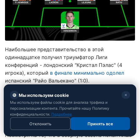
Наибольшее представительство в этой
одиннадцатке получил триумфатор Лиги
конференций - лондонский "Кристал Пэлас" (4
игрока), который
в финале минимально одолел
испанский "Райо Вальекано" (1:0).
А лидера атак "орлов" Исмаилу Сарра
🍪
Мы используем cookie
✕
дополнительно признали лучшим футболистом
Мы используем файлы cookie для анализа трафика и
всего турнира.
персонализации контента. Прочитайте нашу Политику
конфиденциальности.
Подробнее
Шедевр через себя
Отклонить
Принять все
Несмотря на то, что в сборную сезона попал лишь