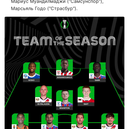
Мариус Муандилмаджи ("Самсунспор"),
Марсьяль Годо ("Страсбур").