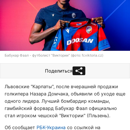
Бабукар Фаал - футболист "Виктории" (фото: fcviktoria.cz)
Поделиться
Львовские "Карпаты", после вчерашней продажи
голкипера Назара Домчака, объявили об уходе еще
одного лидера. Лучший бомбардир команды,
гамбийский форвард Бабукар Фаал официально
стал игроком чешской "Виктории" (Пльзень).
Об сообщает
РБК-Украина
со ссылкой на