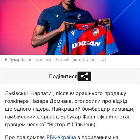
Бабукар Фаал - футболіст "Вікторії" (фото: fcviktoria.cz)
Поділитися
Львівські "Карпати", після вчорашнього продажу
голкіпера Назара Домчака, оголосили про відхід
ще одного лідера. Найкращий бомбардир команди,
гамбійський форвард Бабукар Фаал офіційно став
гравцем чеської "Вікторії" (Пльзень).
Про повідомляє
РБК-Україна
з посиланням на