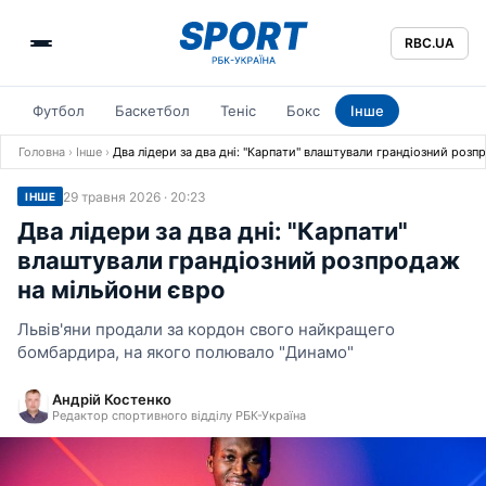
RBC.UA
Футбол
Баскетбол
Теніс
Бокс
Інше
Головна
›
Інше
›
Два лідери за два дні: "Карпати" влаштували грандіозний розп
29 травня 2026 · 20:23
ІНШЕ
Два лідери за два дні: "Карпати"
влаштували грандіозний розпродаж
на мільйони євро
Львів'яни продали за кордон свого найкращего
бомбардира, на якого полювало "Динамо"
Андрій Костенко
Редактор спортивного відділу РБК-Україна