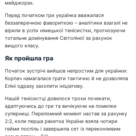
мейджорах.
Перед початком гри українка вважалася
беззаперечною фавориткою – аналітики взагалі не
вірили в успіх німецької тенісистки, прогнозуючи
тотальне домінування Світоліної за рахунок
вищого класу.
Як пройшла гра
Початок зустрічі вийшов непростим для українки:
Корпач намагалася грати тактично й не дозволяла
Еліні одразу захопити ініціативу.
Нашій тенісистці довелося трохи почекати,
адаптуючись до гри та вичікуючи на помилки
суперниці. Переломний момент настав за рахунку
2:2, коли перша ракетка України взяла чотири
гейми поспіль і завершила сет із переконливим