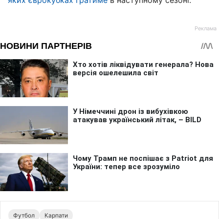
яких єврокубках гратиме
в наступному сезоні.
Футбол
Карпати