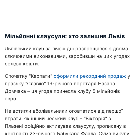
Мільйонні клаусули: хто залишив Львів
Львівський клуб за лічені дні розпрощався з двома
ключовими виконавцями, заробивши на цих угодах
солідні кошти.
Спочатку "Карпати"
оформили рекордний продаж
у
празьку "Славію" 19-річного воротаря Назара
Домчака – ця угода принесла клубу 5 мільйонів
євро.
Не встигли вболівальники оговтатися від першої
втрати, як інший чеський клуб – "Вікторія" з
Пльзені офіційно активував клаусулу, прописану в
контракті 23-річного Бабукара Фаала. Сума викупу