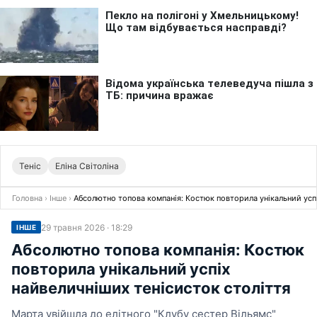
Теніс
Еліна Світоліна
Головна
›
Інше
›
Абсолютно топова компанія: Костюк повторила унікальний успі
29 травня 2026 · 18:29
ІНШЕ
Абсолютно топова компанія: Костюк
повторила унікальний успіх
найвеличніших тенісисток століття
Марта увійшла до елітного "Клубу сестер Вільямс"