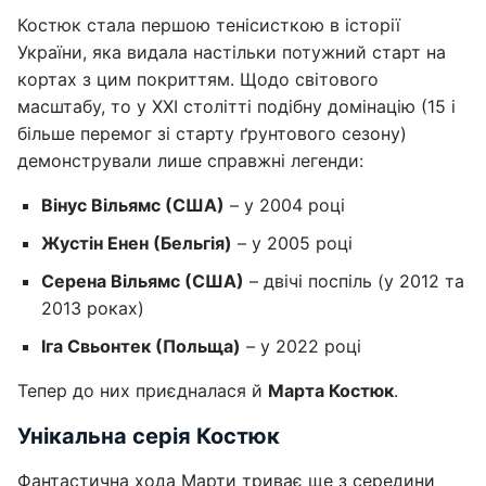
Костюк стала першою тенісисткою в історії
України, яка видала настільки потужний старт на
кортах з цим покриттям. Щодо світового
масштабу, то у XXI столітті подібну домінацію (15 і
більше перемог зі старту ґрунтового сезону)
демонстрували лише справжні легенди:
Вінус Вільямс (США)
– у 2004 році
Жустін Енен (Бельгія)
– у 2005 році
Серена Вільямс (США)
– двічі поспіль (у 2012 та
2013 роках)
Іга Свьонтек (Польща)
– у 2022 році
Тепер до них приєдналася й
Марта Костюк
.
Унікальна серія Костюк
Фантастична хода Марти триває ще з середини