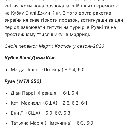
квітня, коли вона розпочала свій шлях перемогою
на Кубку Біллі Джин Кінг. З того друга ракетка
України не знає гіркоти поразок, встигнувши за цей
період завоювати титули на турнірі в Руані та на
престижному "тисячнику" в Мадриді.
Серія перемог Марти Костюк у сезоні-2026:
Кубок Біллі Джин Кінг
Магда Лінетт (Польща) – 6:4, 6:0
Руан (WTA 250)
Діан Паррі (Франція) – 6:1, 6:4
Кеті Макнеллі (США) – 2:6, 6:2, 6:1
Енн Лі (США) – 6:0, 6:7, 6:3
Татьяна Марія (Німеччина) – 6:3, 6:0