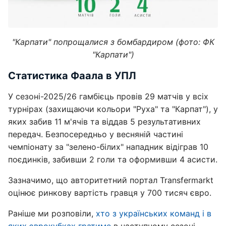
"Карпати" попрощалися з бомбардиром (фото: ФК
"Карпати")
Статистика Фаала в УПЛ
У сезоні-2025/26 гамбієць провів 29 матчів у всіх
турнірах (захищаючи кольори "Руха" та "Карпат"), у
яких забив 11 м'ячів та віддав 5 результативних
передач. Безпосередньо у весняній частині
чемпіонату за "зелено-білих" нападник відіграв 10
поєдинків, забивши 2 голи та оформивши 4 асисти.
Зазначимо, що авторитетний портал Transfermarkt
оцінює ринкову вартість гравця у 700 тисяч євро.
Раніше ми розповіли,
хто з українських команд і в