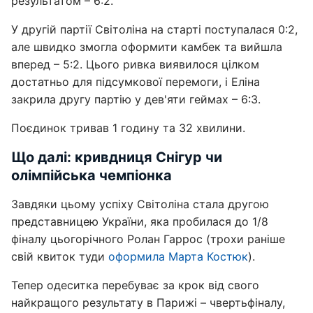
результатом – 6:2.
У другій партії Світоліна на старті поступалася 0:2,
але швидко змогла оформити камбек та вийшла
вперед – 5:2. Цього ривка виявилося цілком
достатньо для підсумкової перемоги, і Еліна
закрила другу партію у дев'яти геймах – 6:3.
Поєдинок тривав 1 годину та 32 хвилини.
Що далі: кривдниця Снігур чи
олімпійська чемпіонка
Завдяки цьому успіху Світоліна стала другою
представницею України, яка пробилася до 1/8
фіналу цьогорічного Ролан Гаррос (трохи раніше
свій квиток туди
оформила Марта Костюк
).
Тепер одеситка перебуває за крок від свого
найкращого результату в Парижі – чвертьфіналу,