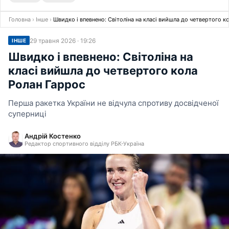
Головна
›
Інше
›
Швидко і впевнено: Світоліна на класі вийшла до четвертого к
29 травня 2026 · 19:26
ІНШЕ
Швидко і впевнено: Світоліна на
класі вийшла до четвертого кола
Ролан Гаррос
Перша ракетка України не відчула спротиву досвідченої
суперниці
Андрій Костенко
Редактор спортивного відділу РБК-Україна