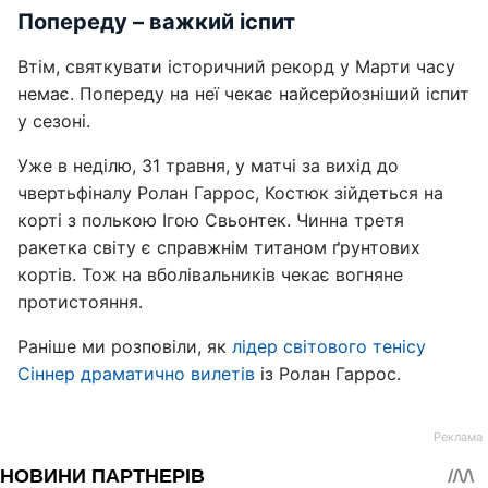
Попереду – важкий іспит
Втім, святкувати історичний рекорд у Марти часу
немає. Попереду на неї чекає найсерйозніший іспит
у сезоні.
Уже в неділю, 31 травня, у матчі за вихід до
чвертьфіналу Ролан Гаррос, Костюк зійдеться на
корті з полькою Ігою Свьонтек. Чинна третя
ракетка світу є справжнім титаном ґрунтових
кортів. Тож на вболівальників чекає вогняне
протистояння.
Раніше ми розповіли, як
лідер світового тенісу
Сіннер драматично вилетів
із Ролан Гаррос.