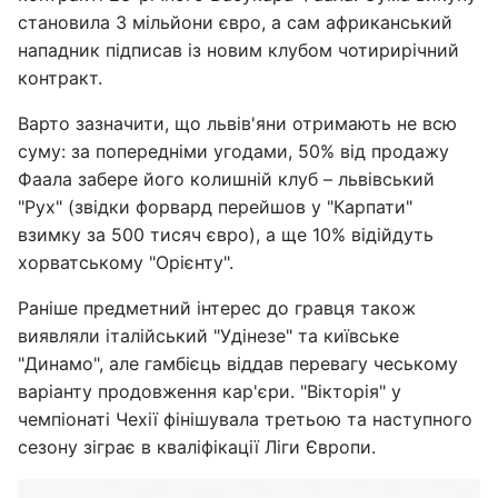
становила 3 мільйони євро, а сам африканський
нападник підписав із новим клубом чотирирічний
контракт.
Варто зазначити, що львів'яни отримають не всю
суму: за попередніми угодами, 50% від продажу
Фаала забере його колишній клуб – львівський
"Рух" (звідки форвард перейшов у "Карпати"
взимку за 500 тисяч євро), а ще 10% відійдуть
хорватському "Орієнту".
Раніше предметний інтерес до гравця також
виявляли італійський "Удінезе" та київське
"Динамо", але гамбієць віддав перевагу чеському
варіанту продовження кар'єри. "Вікторія" у
чемпіонаті Чехії фінішувала третьою та наступного
сезону зіграє в кваліфікації Ліги Європи.