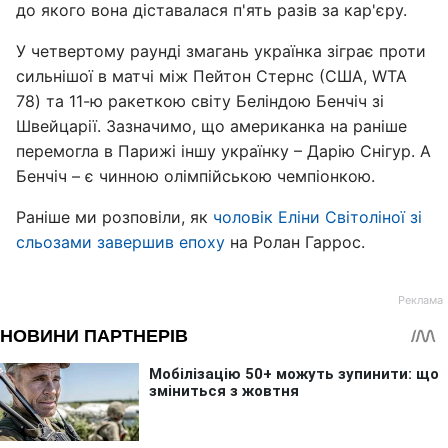
до якого вона діставалася п'ять разів за кар'єру.
У четвертому раунді змагань українка зіграє проти
сильнішої в матчі між Пейтон Стернс (США, WTA
78) та 11-ю ракеткою світу Беліндою Бенчіч зі
Швейцарії. Зазначимо, що американка на раніше
перемогла в Парижі іншу українку – Дарію Снігур. А
Бенчіч – є чинною олімпійською чемпіонкою.
Раніше ми розповіли, як
чоловік Еліни Світоліної зі
сльозами завершив епоху
на Ролан Гаррос.