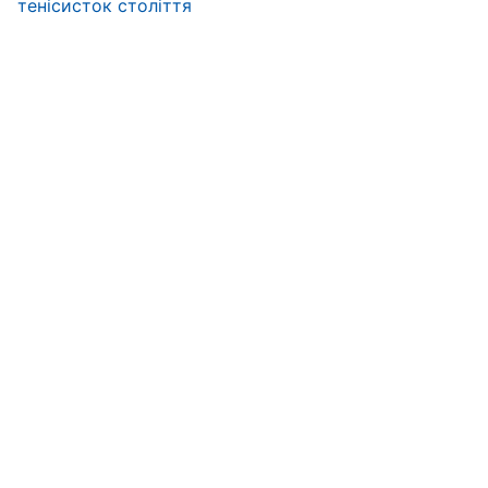
тенісисток століття