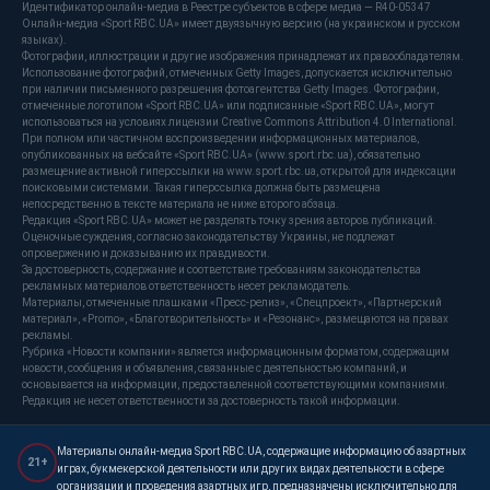
Идентификатор онлайн-медиа в Реестре субъектов в сфере медиа — R40-05347
Онлайн-медиа «Sport RBC.UA» имеет двуязычную версию (на украинском и русском
языках).
Фотографии, иллюстрации и другие изображения принадлежат их правообладателям.
Использование фотографий, отмеченных Getty Images, допускается исключительно
при наличии письменного разрешения фотоагентства Getty Images. Фотографии,
отмеченные логотипом «Sport RBC.UA» или подписанные «Sport RBC.UA», могут
использоваться на условиях лицензии Creative Commons Attribution 4.0 International.
При полном или частичном воспроизведении информационных материалов,
опубликованных на вебсайте «Sport RBC.UA» (www.sport.rbc.ua), обязательно
размещение активной гиперссылки на www.sport.rbc.ua, открытой для индексации
поисковыми системами. Такая гиперссылка должна быть размещена
непосредственно в тексте материала не ниже второго абзаца.
Редакция «Sport RBC.UA» может не разделять точку зрения авторов публикаций.
Оценочные суждения, согласно законодательству Украины, не подлежат
опровержению и доказыванию их правдивости.
За достоверность, содержание и соответствие требованиям законодательства
рекламных материалов ответственность несет рекламодатель.
Материалы, отмеченные плашками «Пресс-релиз», «Спецпроект», «Партнерский
материал», «Promo», «Благотворительность» и «Резонанс», размещаются на правах
рекламы.
Рубрика «Новости компании» является информационным форматом, содержащим
новости, сообщения и объявления, связанные с деятельностью компаний, и
основывается на информации, предоставленной соответствующими компаниями.
Редакция не несет ответственности за достоверность такой информации.
Материалы онлайн-медиа Sport RBC.UA, содержащие информацию об азартных
21+
играх, букмекерской деятельности или других видах деятельности в сфере
организации и проведения азартных игр, предназначены исключительно для