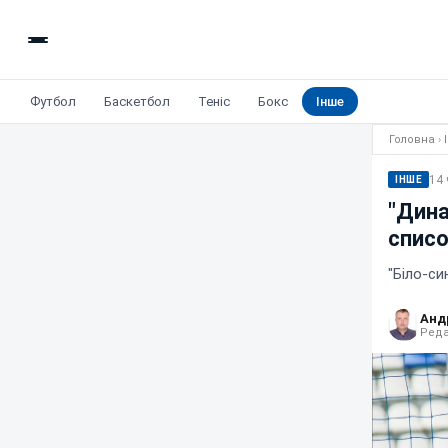
Футбол
Баскетбол
Теніс
Бокс
Інше
Головна
›
14 
ІНШЕ
"Дина
списо
"Біло-с
Анд
Реда