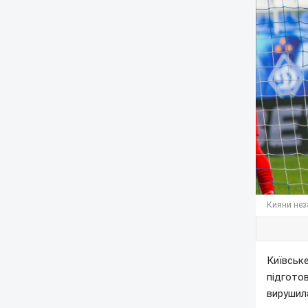
Кияни нез
Київське
підготов
вирушила