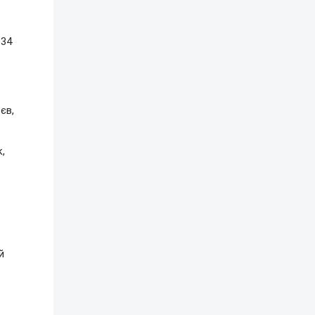
 34
єв,
,
й