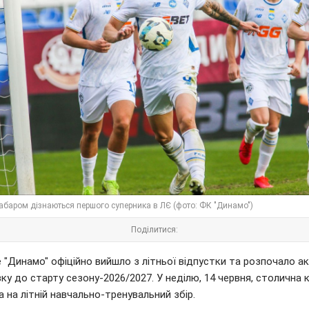
абаром дізнаються першого суперника в ЛЄ (фото: ФК "Динамо")
Поділитися:
 "Динамо" офіційно вийшло з літньої відпустки та розпочало а
ку до старту сезону-2026/2027. У неділю, 14 червня, столична
 на літній навчально-тренувальний збір.