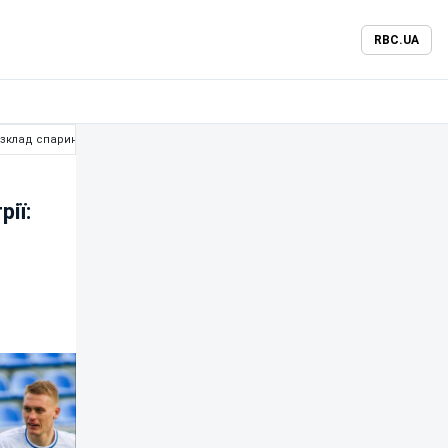
RBC.UA
озклад спарингів
ії: