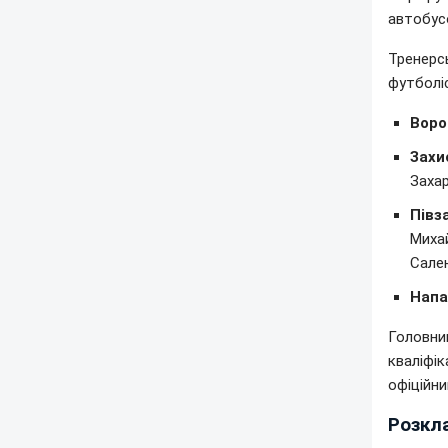
автобусо
Тренерсь
футболіс
Воро
Захи
Захар
Півз
Михай
Сале
Напа
Головни
кваліфік
офіційни
Розкла