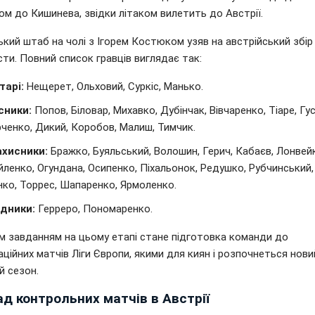
м до Кишинева, звідки літаком вилетить до Австрії.
кий штаб на чолі з Ігорем Костюком узяв на австрійський збір
ти. Повний список гравців виглядає так:
тарі:
Нещерет, Ольховий, Суркіс, Манько.
сники:
Попов, Біловар, Михавко, Дубінчак, Вівчаренко, Тіаре, Гус
ченко, Дикий, Коробов, Малиш, Тимчик.
ахисники:
Бражко, Буяльський, Волошин, Герич, Кабаєв, Лонвейк
ленко, Огундана, Осипенко, Піхальонок, Редушко, Рубчинський,
нко, Торрес, Шапаренко, Ярмоленко.
дники:
Герреро, Пономаренко.
м завданням на цьому етапі стане підготовка команди до
аційних матчів Ліги Європи, якими для киян і розпочнеться нови
й сезон.
д контрольних матчів в Австрії