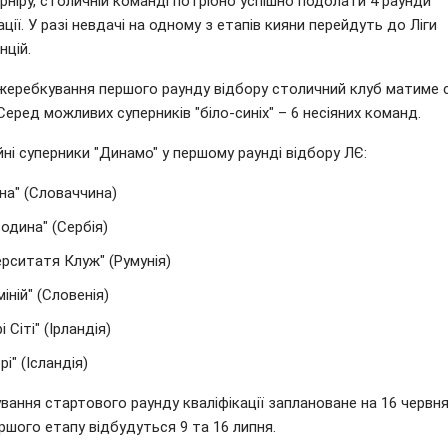
рніру, столичній команді потрібно успішно подолати 4 раунди
ації. У разі невдачі на одному з етапів кияни перейдуть до Ліги
нцій.
 жеребкування першого раунду відбору столичний клуб матиме 
Серед можливих суперників "біло-синіх" – 6 несіяних команд.
ні суперники "Динамо" у першому раунді відбору ЛЄ:
на" (Словаччина)
одина" (Сербія)
ерситатя Клуж" (Румунія)
іній" (Словенія)
і Сіті" (Ірландія)
рі" (Ісландія)
ання стартового раунду кваліфікації заплановане на 16 червня
ршого етапу відбудуться 9 та 16 липня.