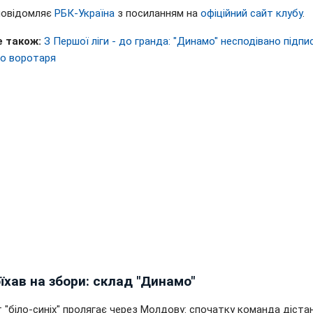
повідомляє
РБК-Україна
з посиланням на
офіційний сайт клубу
.
 також:
З Першої ліги - до гранда: "Динамо" несподівано підпи
о воротаря
їхав на збори: склад "Динамо"
 "біло-синіх" пролягає через Молдову: спочатку команда діста