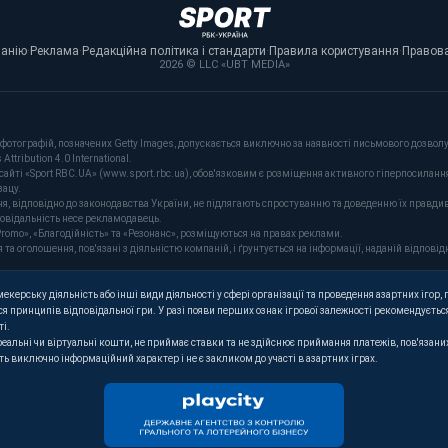
панію
·
Реклама
·
Редакційна політика і стандарти
·
Правила користування
·
Правова
2026 © LLC «UBT MEDIA»
фотографій, позначених Getty Images, допускається виключно за наявності письмового дозволу 
tribution 4.0 International.
сайті «Sport RBC.UA» (www.sport.rbc.ua), обов'язковим є розміщення активного гіперпосиланн
зацу.
ня, відповідно до законодавства України, не підлягають спростуванню та доведенню їх правдив
повідальність несе рекламодавець.
romo», «Благодійність» та «Резонанс», розміщуються на правах реклами.
оголошення, пов'язані з діяльністю компаній, і ґрунтується на інформації, наданій відповідн
керську діяльність або інші види діяльності у сфері організації та проведення азартних ігор, п
я принципів відповідальної гри. У разі появи перших ознак ігрової залежності рекомендується
ті.
 реальні чи віртуальні кошти, не приймає ставки та не здійснює приймання платежів, пов'язан
ють виключно інформаційний характер і не є закликом до участі в азартних іграх.