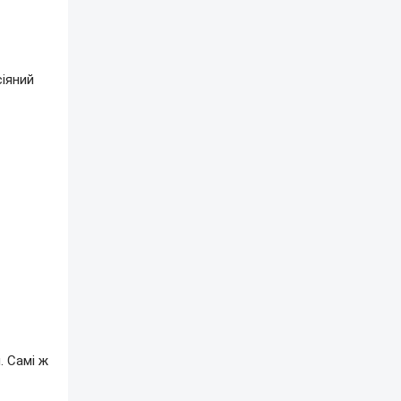
сіяний
. Самі ж