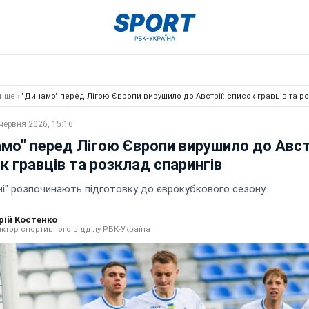
Інше
›
"Динамо" перед Лігою Європи вирушило до Австрії: список гравців та р
червня 2026, 15:16
мо" перед Лігою Європи вирушило до Австр
к гравців та розклад спарингів
ині" розпочинають підготовку до єврокубкового сезону
рій Костенко
ктор спортивного відділу РБК-Україна