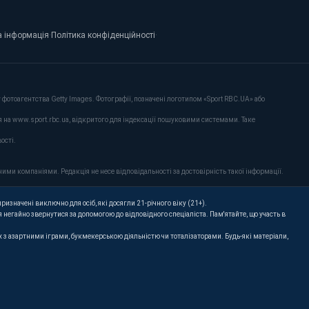
 інформація
·
Політика конфіденційності
·
фотоагентства Getty Images. Фотографії, позначені логотипом «Sport RBC.UA» або
я на www.sport.rbc.ua, відкритого для індексації пошуковими системами. Таке
ості.
ими компаніями. Редакція не несе відповідальності за достовірність такої інформації.
ризначені виключно для осіб, які досягли 21-річного віку (21+).
 негайно звернутися за допомогою до відповідного спеціаліста. Пам'ятайте, що участь в
их з азартними іграми, букмекерською діяльністю чи тоталізаторами. Будь-які матеріали,