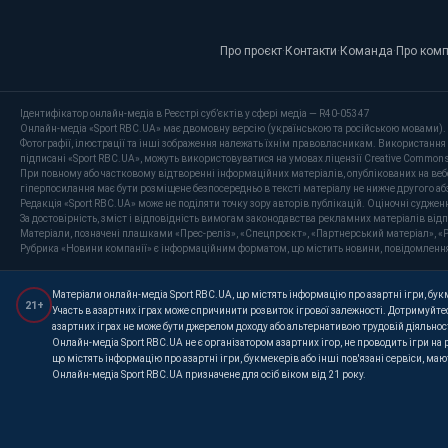
Про проєкт
·
Контакти
·
Команда
·
Про ком
Ідентифікатор онлайн-медіа в Реєстрі суб’єктів у сфері медіа — R40-05347
Онлайн-медіа «Sport RBC.UA» має двомовну версію (українською та російською мовами).
Фотографії, ілюстрації та інші зображення належать їхнім правовласникам. Використання 
підписані «Sport RBC.UA», можуть використовуватися на умовах ліцензії Creative Commons At
При повному або частковому відтворенні інформаційних матеріалів, опублікованих на веб
гіперпосилання має бути розміщене безпосередньо в тексті матеріалу не нижче другого аб
Редакція «Sport RBC.UA» може не поділяти точку зору авторів публікацій. Оціночні суджен
За достовірність, зміст і відповідність вимогам законодавства рекламних матеріалів від
Матеріали, позначені плашками «Прес-реліз», «Спецпроєкт», «Партнерський матеріал», «P
Рубрика «Новини компанії» є інформаційним форматом, що містить новини, повідомлення та 
Матеріали онлайн-медіа Sport RBC.UA, що містять інформацію про азартні ігри, букме
21+
Участь в азартних іграх може спричинити розвиток ігрової залежності. Дотримуйтес
азартних іграх не може бути джерелом доходу або альтернативою трудовій діяльнос
Онлайн-медіа Sport RBC.UA не є організатором азартних ігор, не проводить ігри на
що містять інформацію про азартні ігри, букмекерів або інші пов'язані сервіси, ма
Онлайн-медіа Sport RBC.UA призначене для осіб віком від 21 року.