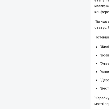
етапу ту
кваліфік
конфере
Під час
статус. 
Потенцій
"Жилі
"Воєв
"Унів
"Алюм
"Дерр
"Вест
Жеребкув
матчі пе