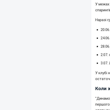
У межах
спарингі
Наразі г
20.06
24.06
28.06
2.07.
3.07.
У клубі 
остаточн
Коли 
"Динамо"
першого