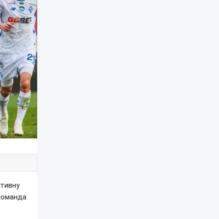
ктивну
 команда