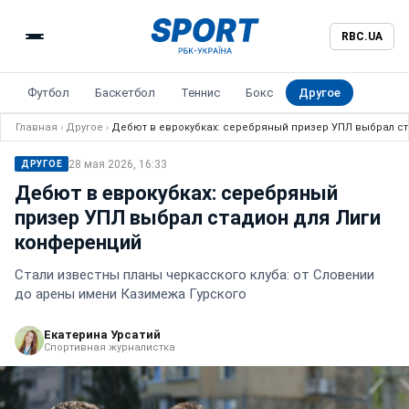
RBC.UA
Футбол
Баскетбол
Теннис
Бокс
Другое
Главная
›
Другое
›
Дебют в еврокубках: серебряный призер УПЛ выбрал с
28 мая 2026, 16:33
ДРУГОЕ
Дебют в еврокубках: серебряный
призер УПЛ выбрал стадион для Лиги
конференций
Стали известны планы черкасского клуба: от Словении
до арены имени Казимежа Гурского
Екатерина Урсатий
Спортивная журналистка