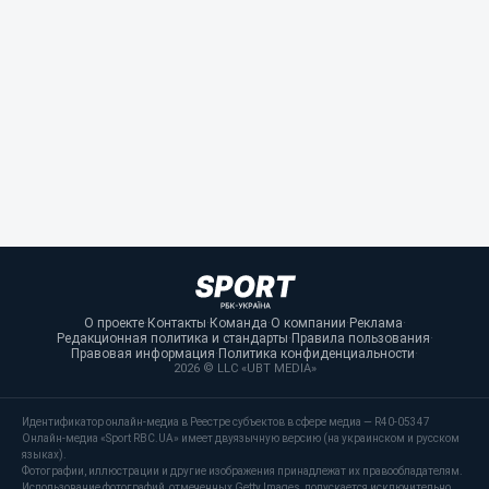
О проекте
·
Контакты
·
Команда
·
О компании
·
Реклама
·
Редакционная политика и стандарты
·
Правила пользования
·
Правовая информация
·
Политика конфиденциальности
·
2026 © LLC «UBT MEDIA»
Идентификатор онлайн-медиа в Реестре субъектов в сфере медиа — R40-05347
Онлайн-медиа «Sport RBC.UA» имеет двуязычную версию (на украинском и русском
языках).
Фотографии, иллюстрации и другие изображения принадлежат их правообладателям.
Использование фотографий, отмеченных Getty Images, допускается исключительно