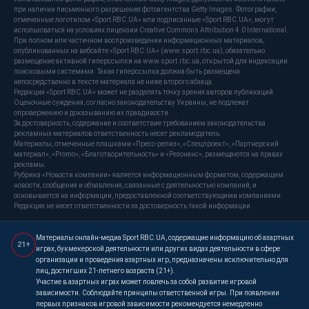
при наличии письменного разрешения фотоагентства Getty Images. Фотографии,
отмеченные логотипом «Sport RBC.UA» или подписанные «Sport RBC.UA», могут
использоваться на условиях лицензии Creative Commons Attribution 4.0 International.
При полном или частичном воспроизведении информационных материалов,
опубликованных на вебсайте «Sport RBC.UA» (www.sport.rbc.ua), обязательно
размещение активной гиперссылки на www.sport.rbc.ua, открытой для индексации
поисковыми системами. Такая гиперссылка должна быть размещена
непосредственно в тексте материала не ниже второго абзаца.
Редакция «Sport RBC.UA» может не разделять точку зрения авторов публикаций.
Оценочные суждения, согласно законодательству Украины, не подлежат
опровержению и доказыванию их правдивости.
За достоверность, содержание и соответствие требованиям законодательства
рекламных материалов ответственность несет рекламодатель.
Материалы, отмеченные плашками «Пресс-релиз», «Спецпроект», «Партнерский
материал», «Promo», «Благотворительность» и «Резонанс», размещаются на правах
рекламы.
Рубрика «Новости компании» является информационным форматом, содержащим
новости, сообщения и объявления, связанные с деятельностью компаний, и
основывается на информации, предоставленной соответствующими компаниями.
Редакция не несет ответственности за достоверность такой информации.
Материалы онлайн-медиа Sport RBC.UA, содержащие информацию об азартных
21+
играх, букмекерской деятельности или других видах деятельности в сфере
организации и проведения азартных игр, предназначены исключительно для
лиц, достигших 21-летнего возраста (21+).
Участие в азартных играх может повлечь за собой развитие игровой
зависимости. Соблюдайте принципы ответственной игры. При появлении
первых признаков игровой зависимости рекомендуется немедленно