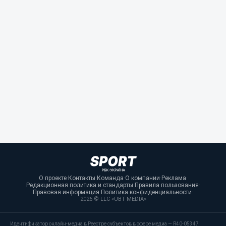
О проекте
·
Контакты
·
Команда
·
О компании
·
Реклама
·
Редакционная политика и стандарты
·
Правила пользования
·
Правовая информация
·
Политика конфиденциальности
·
2026 © LLC «UBT MEDIA»
Идентификатор онлайн-медиа в Реестре субъектов в сфере медиа — R40-05347