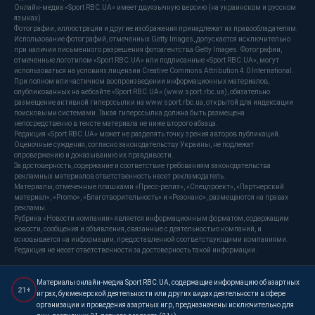
Онлайн-медиа «Sport RBC.UA» имеет двуязычную версию (на украинском и русском
языках).
Фотографии, иллюстрации и другие изображения принадлежат их правообладателям.
Использование фотографий, отмеченных Getty Images, допускается исключительно
при наличии письменного разрешения фотоагентства Getty Images. Фотографии,
отмеченные логотипом «Sport RBC.UA» или подписанные «Sport RBC.UA», могут
использоваться на условиях лицензии Creative Commons Attribution 4.0 International.
При полном или частичном воспроизведении информационных материалов,
опубликованных на вебсайте «Sport RBC.UA» (www.sport.rbc.ua), обязательно
размещение активной гиперссылки на www.sport.rbc.ua, открытой для индексации
поисковыми системами. Такая гиперссылка должна быть размещена
непосредственно в тексте материала не ниже второго абзаца.
Редакция «Sport RBC.UA» может не разделять точку зрения авторов публикаций.
Оценочные суждения, согласно законодательству Украины, не подлежат
опровержению и доказыванию их правдивости.
За достоверность, содержание и соответствие требованиям законодательства
рекламных материалов ответственность несет рекламодатель.
Материалы, отмеченные плашками «Пресс-релиз», «Спецпроект», «Партнерский
материал», «Promo», «Благотворительность» и «Резонанс», размещаются на правах
рекламы.
Рубрика «Новости компании» является информационным форматом, содержащим
новости, сообщения и объявления, связанные с деятельностью компаний, и
основывается на информации, предоставленной соответствующими компаниями.
Редакция не несет ответственности за достоверность такой информации.
Материалы онлайн-медиа Sport RBC.UA, содержащие информацию об азартных
21+
играх, букмекерской деятельности или других видах деятельности в сфере
организации и проведения азартных игр, предназначены исключительно для