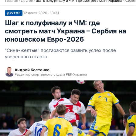
Главная
›
Другое
›
Шаг к полуфиналу и ЧМ: где смотреть матч Украина – Серб
02 июля 2026 · 13:31
ДРУГОЕ
Шаг к полуфиналу и ЧМ: где
смотреть матч Украина – Сербия на
юношеском Евро-2026
"Сине-желтые" постараются развить успех после
уверенного старта
Андрей Костенко
Редактор спортивного отдела РБК-Украина