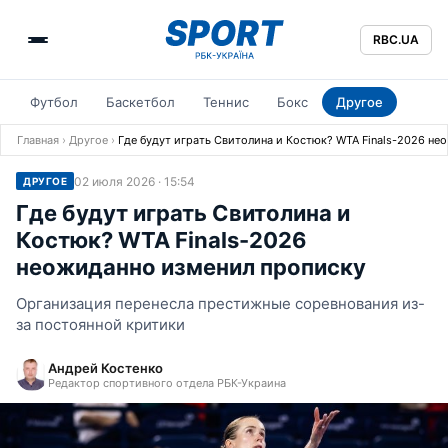
RBC.UA
Футбол
Баскетбол
Теннис
Бокс
Другое
Главная
›
Другое
›
Где будут играть Свитолина и Костюк? WTA Finals-2026 не
02 июля 2026 · 15:54
ДРУГОЕ
Где будут играть Свитолина и
Костюк? WTA Finals-2026
неожиданно изменил прописку
Организация перенесла престижные соревнования из-
за постоянной критики
Андрей Костенко
Редактор спортивного отдела РБК-Украина