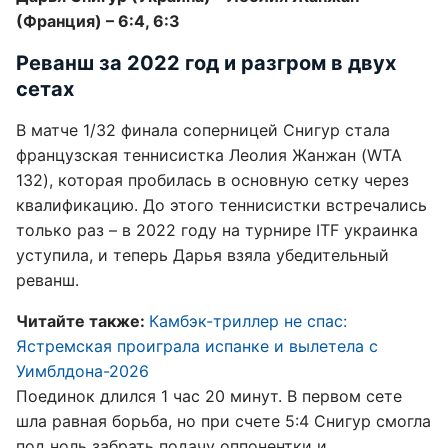
(Франция) – 6:4, 6:3
Реванш за 2022 год и разгром в двух
сетах
В матче 1/32 финала соперницей Снигур стала
французская теннисистка Леолия Жанжан (WTA
132), которая пробилась в основную сетку через
квалификацию. До этого теннисистки встречались
только раз – в 2022 году на турнире ITF украинка
уступила, и теперь Дарья взяла убедительный
реванш.
Читайте также:
Камбэк-триллер не спас:
Ястремская проиграла испанке и вылетела с
Уимблдона-2026
Поединок длился 1 час 20 минут. В первом сете
шла равная борьба, но при счете 5:4 Снигур смогла
под ноль забрать подачу оппонентки и