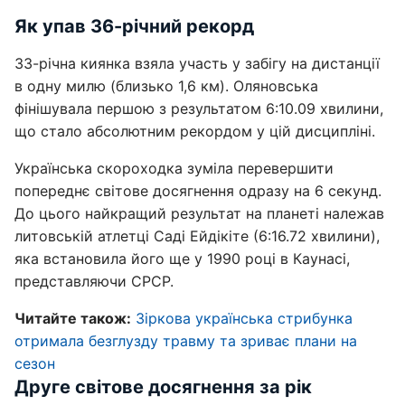
Як упав 36-річний рекорд
33-річна киянка взяла участь у забігу на дистанції
в одну милю (близько 1,6 км). Оляновська
фінішувала першою з результатом 6:10.09 хвилини,
що стало абсолютним рекордом у цій дисципліні.
Українська скороходка зуміла перевершити
попереднє світове досягнення одразу на 6 секунд.
До цього найкращий результат на планеті належав
литовській атлетці Саді Ейдікіте (6:16.72 хвилини),
яка встановила його ще у 1990 році в Каунасі,
представляючи СРСР.
Читайте також:
Зіркова українська стрибунка
отримала безглузду травму та зриває плани на
сезон
Друге світове досягнення за рік