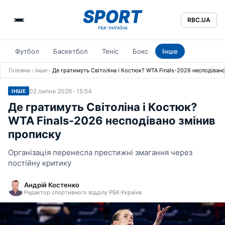
RBC.UA
Футбол
Баскетбол
Теніс
Бокс
Інше
Головна
›
Інше
›
Де гратимуть Світоліна і Костюк? WTA Finals-2026 несподіван
02 липня 2026 · 15:54
ІНШЕ
Де гратимуть Світоліна і Костюк?
WTA Finals-2026 несподівано змінив
прописку
Організація перенесла престижні змагання через
постійну критику
Андрій Костенко
Редактор спортивного відділу РБК-Україна