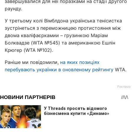
завершувалися для неї поразками на стадії другого
раунду.
У третьому колі Вімблдона українська тенісистка
зустрінеться з переможницею протистояння між
двома кваліфаєркамии – грузинкою Маріам
Болквадзе (WTA №545) та американкою Ешлін
Крюгер (WTA №102).
Раніше ми повідомили,
на яких позиціях
перебувають українки в оновленому рейтингу
WTA.