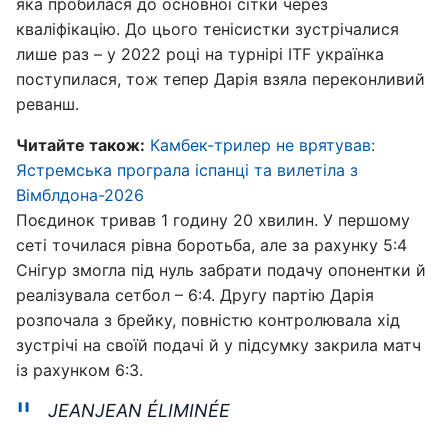
яка пробилася до основної сітки через
кваліфікацію. До цього тенісистки зустрічалися
лише раз – у 2022 році на турнірі ITF українка
поступилася, тож тепер Дарія взяла переконливий
реванш.
Читайте також:
Камбек-трилер не врятував:
Ястремська програла іспанці та вилетіла з
Вімблдона-2026
Поєдинок тривав 1 годину 20 хвилин. У першому
сеті точилася рівна боротьба, але за рахунку 5:4
Снігур змогла під нуль забрати подачу опонентки й
реалізувала сетбол – 6:4. Другу партію Дарія
розпочала з брейку, повністю контролювала хід
зустрічі на своїй подачі й у підсумку закрила матч
із рахунком 6:3.
JEANJEAN ÉLIMINÉE