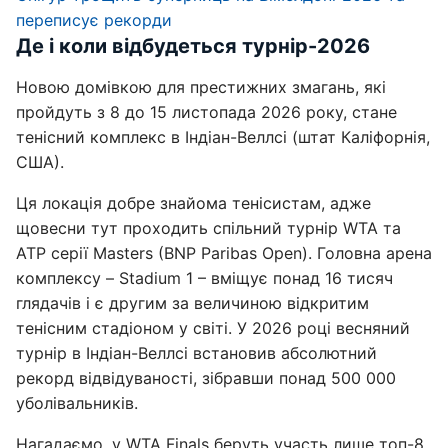
переписує рекорди
Де і коли відбудеться турнір-2026
Новою домівкою для престижних змагань, які
пройдуть з 8 до 15 листопада 2026 року, стане
тенісний комплекс в Індіан-Веллсі (штат Каліфорнія,
США).
Ця локація добре знайома тенісистам, адже
щовесни тут проходить спільний турнір WTA та
ATP серії Masters (BNP Paribas Open). Головна арена
комплексу – Stadium 1 – вміщує понад 16 тисяч
глядачів і є другим за величиною відкритим
тенісним стадіоном у світі. У 2026 році весняний
турнір в Індіан-Веллсі встановив абсолютний
рекорд відвідуваності, зібравши понад 500 000
уболівальників.
Нагадаємо, у WTA Finals беруть участь лише топ-8