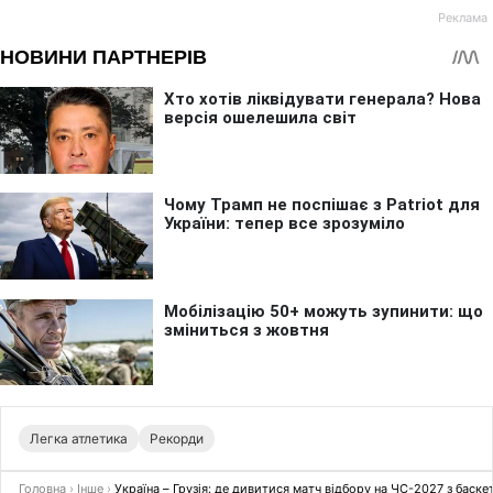
Легка атлетика
Рекорди
Головна
›
Інше
›
Україна – Грузія: де дивитися матч відбору на ЧС-2027 з баске