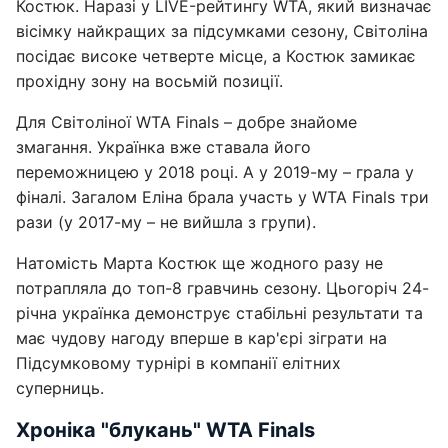
Костюк. Наразі у LIVE-рейтингу WTA, який визначає
вісімку найкращих за підсумками сезону, Світоліна
посідає високе четверте місце, а Костюк замикає
прохідну зону на восьмій позиції.
Для Світоліної WTA Finals – добре знайоме
змагання. Українка вже ставала його
переможницею у 2018 році. А у 2019-му – грала у
фіналі. Загалом Еліна брала участь у WTA Finals три
рази (у 2017-му – не вийшла з групи).
Натомість Марта Костюк ще жодного разу не
потрапляла до топ-8 гравчинь сезону. Цьогоріч 24-
річна українка демонструє стабільні результати та
має чудову нагоду вперше в кар'єрі зіграти на
Підсумковому турнірі в компанії елітних
суперниць.
Хроніка "блукань" WTA Finals