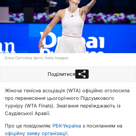
Еліна Світоліна (фото: Getty Images)
Поділитися
Жіноча тенісна асоціація (WTA) офіційно оголосила
про перенесення цьогорічного Підсумкового
турніру (WTA Finals). Змагання переїжджають із
Саудівської Аравії.
Про це повідомляє
РБК-Україна
з посиланням на
офіційну заяву організації
.