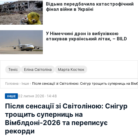
Теніс
Еліна Світоліна
Марта Костюк
Головна
›
Інше
›
Після сенсації зі Світоліною: Снігур трощить суперниць на Ві
02 липня 2026 · 14:48
ІНШЕ
Після сенсації зі Світоліною: Снігур
трощить суперниць на
Вімблдоні-2026 та переписує
рекорди