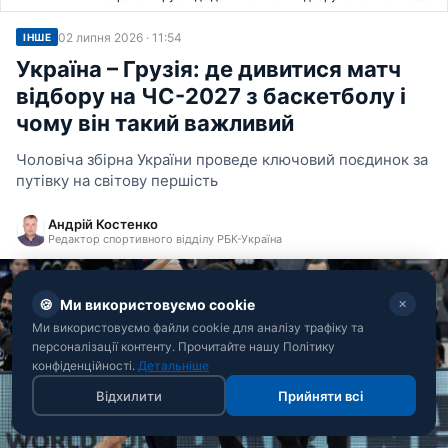
02 липня 2026 · 11:54
ІНШЕ
Україна – Грузія: де дивитися матч
відбору на ЧС-2027 з баскетболу і
чому він такий важливий
Чоловіча збірна України проведе ключовий поєдинок за
путівку на світову першість
Андрій Костенко
Редактор спортивного відділу РБК-Україна
🍪
Ми використовуємо cookie
✕
Ми використовуємо файли cookie для аналізу трафіку та
персоналізації контенту. Прочитайте нашу Політику
конфіденційності.
Детальніше
Відхилити
Прийняти всі