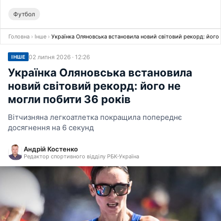
Футбол
Головна
›
Інше
›
Українка Оляновська встановила новий світовий рекорд: його 
02 липня 2026 · 12:26
ІНШЕ
Українка Оляновська встановила
новий світовий рекорд: його не
могли побити 36 років
Вітчизняна легкоатлетка покращила попереднє
досягнення на 6 секунд
Андрій Костенко
Редактор спортивного відділу РБК-Україна