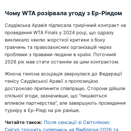
Чому WTA розірвала угоду з Ер-Ріядом
Саудівська Аравія підписала трирічний контракт на
проведення WTA Finals у 2024 році, що одразу
викликало хвилю жорсткої критики з боку
гравчинь та правозахисних організацій через
проблеми з правами людини в країні. Поточний
2026 рік мав стати останнім за цим контрактом.
Жіноча тенісна асоціація звернулася до Федерації
тенісу Саудівської Аравії з пропозицією
достроково припинити співпрацю. Сторони дійшли
спільної згоди, зазначивши, що "пишаються
впливом партнерства", але завершують проведення
турніру в Ер-Ріяді на рік раніше.
Читайте також:
Після сенсації зі Світоліною:
Снігур трощить суперниць на Вімблдоні-2026 та