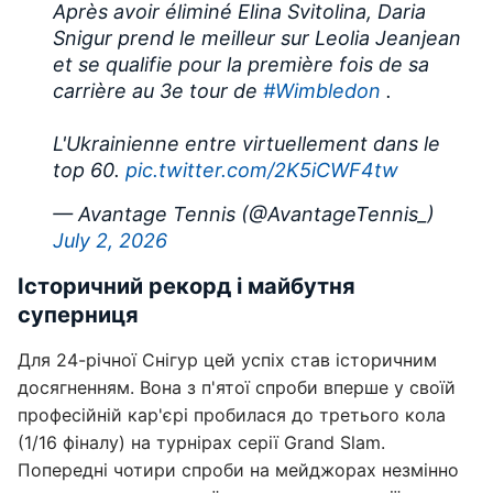
Après avoir éliminé Elina Svitolina, Daria
Snigur prend le meilleur sur Leolia Jeanjean
et se qualifie pour la première fois de sa
carrière au 3e tour de
#Wimbledon
.
L'Ukrainienne entre virtuellement dans le
top 60.
pic.twitter.com/2K5iCWF4tw
— Avantage Tennis (@AvantageTennis_)
July 2, 2026
Історичний рекорд і майбутня
суперниця
Для 24-річної Снігур цей успіх став історичним
досягненням. Вона з п'ятої спроби вперше у своїй
професійній кар'єрі пробилася до третього кола
(1/16 фіналу) на турнірах серії Grand Slam.
Попередні чотири спроби на мейджорах незмінно