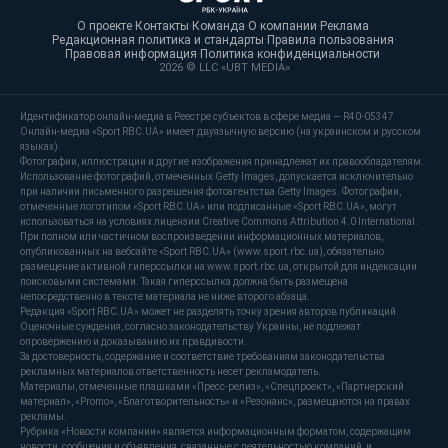
О проекте
·
Контакты
·
Команда
·
О компании
·
Реклама
·
Редакционная политика и стандарты
·
Правила пользования
·
Правовая информация
·
Политика конфиденциальности
·
2026 © LLC «UBT MEDIA»
Идентификатор онлайн-медиа в Реестре субъектов в сфере медиа — R40-05347
Онлайн-медиа «Sport RBC.UA» имеет двуязычную версию (на украинском и русском
языках).
Фотографии, иллюстрации и другие изображения принадлежат их правообладателям.
Использование фотографий, отмеченных Getty Images, допускается исключительно
при наличии письменного разрешения фотоагентства Getty Images. Фотографии,
отмеченные логотипом «Sport RBC.UA» или подписанные «Sport RBC.UA», могут
использоваться на условиях лицензии Creative Commons Attribution 4.0 International.
При полном или частичном воспроизведении информационных материалов,
опубликованных на вебсайте «Sport RBC.UA» (www.sport.rbc.ua), обязательно
размещение активной гиперссылки на www.sport.rbc.ua, открытой для индексации
поисковыми системами. Такая гиперссылка должна быть размещена
непосредственно в тексте материала не ниже второго абзаца.
Редакция «Sport RBC.UA» может не разделять точку зрения авторов публикаций.
Оценочные суждения, согласно законодательству Украины, не подлежат
опровержению и доказыванию их правдивости.
За достоверность, содержание и соответствие требованиям законодательства
рекламных материалов ответственность несет рекламодатель.
Материалы, отмеченные плашками «Пресс-релиз», «Спецпроект», «Партнерский
материал», «Promo», «Благотворительность» и «Резонанс», размещаются на правах
рекламы.
Рубрика «Новости компании» является информационным форматом, содержащим
новости, сообщения и объявления, связанные с деятельностью компаний, и