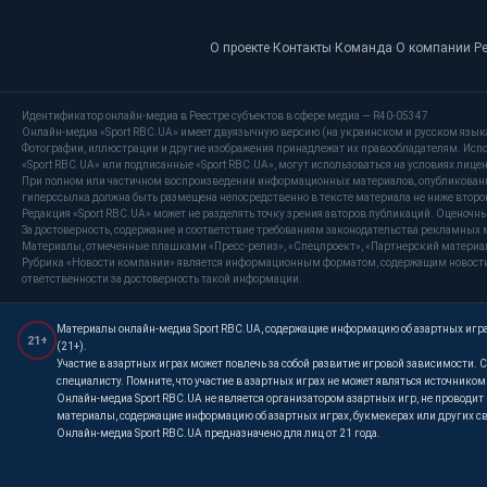
О проекте
·
Контакты
·
Команда
·
О компании
·
Р
Идентификатор онлайн-медиа в Реестре субъектов в сфере медиа — R40-05347
Онлайн-медиа «Sport RBC.UA» имеет двуязычную версию (на украинском и русском язык
Фотографии, иллюстрации и другие изображения принадлежат их правообладателям. Испо
«Sport RBC.UA» или подписанные «Sport RBC.UA», могут использоваться на условиях лицензи
При полном или частичном воспроизведении информационных материалов, опубликованных
гиперссылка должна быть размещена непосредственно в тексте материала не ниже второг
Редакция «Sport RBC.UA» может не разделять точку зрения авторов публикаций. Оценочн
За достоверность, содержание и соответствие требованиям законодательства рекламных 
Материалы, отмеченные плашками «Пресс-релиз», «Спецпроект», «Партнерский материал»
Рубрика «Новости компании» является информационным форматом, содержащим новости, 
ответственности за достоверность такой информации.
Материалы онлайн-медиа Sport RBC.UA, содержащие информацию об азартных играх
21+
(21+).
Участие в азартных играх может повлечь за собой развитие игровой зависимости
специалисту. Помните, что участие в азартных играх не может являться источнико
Онлайн-медиа Sport RBC.UA не является организатором азартных игр, не проводи
материалы, содержащие информацию об азартных играх, букмекерах или других св
Онлайн-медиа Sport RBC.UA предназначено для лиц от 21 года.