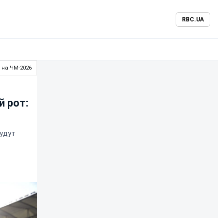
RBC.UA
 на ЧМ-2026
й рот:
будут