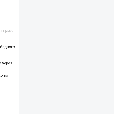
я, право
ободного
е через
ко во