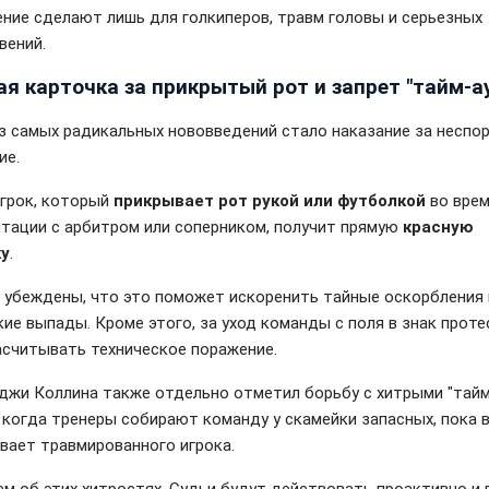
ние сделают лишь для голкиперов, травм головы и серьезных
вений.
ая карточка за прикрытый рот и запрет "тайм-а
з самых радикальных нововведений стало наказание за неспо
ие.
грок, который
прикрывает рот рукой или футболкой
во вре
тации с арбитром или соперником, получит прямую
красную
ку
.
убеждены, что это поможет искоренить тайные оскорбления 
кие выпады. Кроме этого, за уход команды с поля в знак проте
асчитывать техническое поражение.
джи Коллина также отдельно отметил борьбу с хитрыми "тай
, когда тренеры собирают команду у скамейки запасных, пока 
вает травмированного игрока.