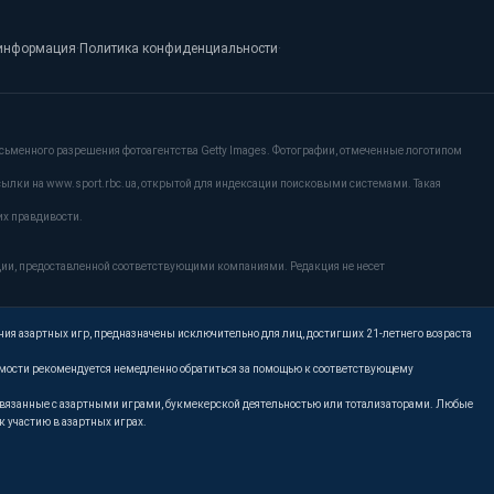
информация
·
Политика конфиденциальности
·
сьменного разрешения фотоагентства Getty Images. Фотографии, отмеченные логотипом
сылки на www.sport.rbc.ua, открытой для индексации поисковыми системами. Такая
их правдивости.
ции, предоставленной соответствующими компаниями. Редакция не несет
ния азартных игр, предназначены исключительно для лиц, достигших 21-летнего возраста
имости рекомендуется немедленно обратиться за помощью к соответствующему
, связанные с азартными играми, букмекерской деятельностью или тотализаторами. Любые
 участию в азартных играх.