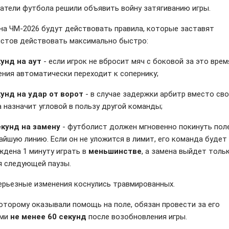
атели футбола решили объявить войну затягиванию игры.
на ЧМ-2026 будут действовать правила, которые заставят
стов действовать максимально быстро:
кунд на аут
- если игрок не вбросит мяч с боковой за это врем
ения автоматически переходит к сопернику;
кунд на удар от ворот
- в случае задержки арбитр вместо св
 назначит угловой в пользу другой команды;
екунд на замену
- футболист должен мгновенно покинуть пол
айшую линию. Если он не уложится в лимит, его команда будет
ждена 1 минуту играть в
меньшинстве
, а замена выйдет толь
я следующей паузы.
ерьезные изменения коснулись травмированных.
которому оказывали помощь на поле, обязан провести за его
ами
не менее 60 секунд
после возобновления игры.