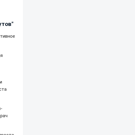
утов"
ртивное
мя
и
ста
м-
врач