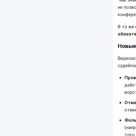
"Мы зна
не позво
конфере
В то же
обязат
Новые
Видеоас
судейск
Пров
дейс
ворот
Отме
отме
Фолы
(нап
того,