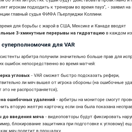
ем об этих хитростях. Судьи будут действовать проактивно и
лят игрокам подходить к тренерам во время пауз", - заявил на
нции главный судья ФИФА Пьерлуиджи Коллини.
 время для борьбы с жарой в США, Мексике и Канаде вводят
ельные 3-хминутные перерывы на гидратацию
в каждом из
 суперполномочия для VAR
систенты арбитра получили значительно больше прав для исп
их ошибок непосредственно во время матчей:
ерка угловых
- VAR сможет быстро подсказать рефери,
твительно ли мяч вышел от игрока обороны (на ошибочные уд
 это не распространяется);
на ошибочных удалений
- арбитры на мониторе смогут пров
нить вторую желтую карточку, если она была показана неспра
 до введения мяча
- видеоповторы будут фиксировать нар
ример, блокирование защитника при подготовке к угловому) ещ
 как мяч полетит в площадку.