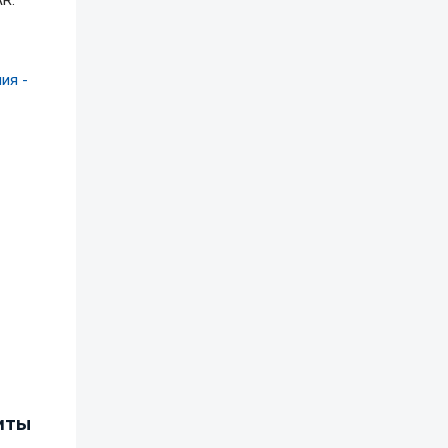
R.
ия -
иты