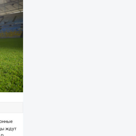
ионные
нды ждут