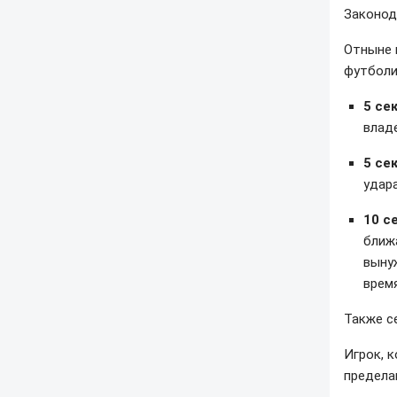
Законод
Отныне 
футболи
5 се
влад
5 се
удара
10 с
ближ
выну
врем
Также с
Игрок, 
предел