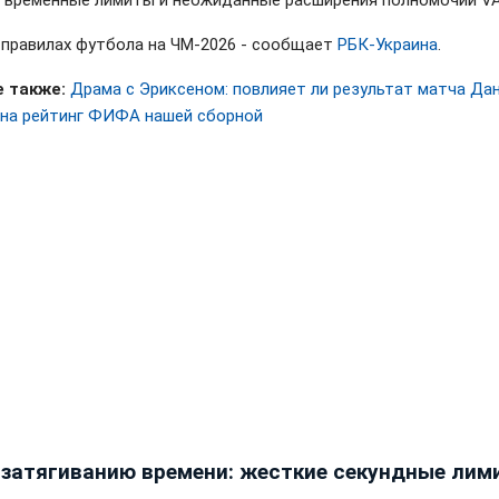
 временные лимиты и неожиданные расширения полномочий VA
 правилах футбола на ЧМ-2026 - сообщает
РБК-Украина
.
е также:
Драма с Эриксеном: повлияет ли результат матча Дан
 на рейтинг ФИФА нашей сборной
 затягиванию времени: жесткие секундные лим