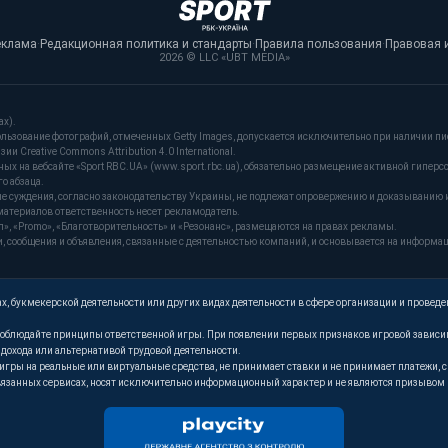
еклама
·
Редакционная политика и стандарты
·
Правила пользования
·
Правовая 
2026 © LLC «UBT MEDIA»
ах).
льзование фотографий, отмеченных Getty Images, допускается исключительно при наличии пи
и Creative Commons Attribution 4.0 International.
 на вебсайте «Sport RBC.UA» (www.sport.rbc.ua), обязательно размещение активной гиперс
о абзаца.
ые суждения, согласно законодательству Украины, не подлежат опровержению и доказыванию 
материалов ответственность несет рекламодатель.
, «Promo», «Благотворительность» и «Резонанс», размещаются на правах рекламы.
сообщения и объявления, связанные с деятельностью компаний, и основывается на информа
, букмекерской деятельности или других видах деятельности в сфере организации и проведе
. Соблюдайте принципы ответственной игры. При появлении первых признаков игровой завис
м дохода или альтернативой трудовой деятельности.
т игры на реальные или виртуальные средства, не принимает ставки и не принимает платежи
язанных сервисах, носят исключительно информационный характер и не являются призывом к