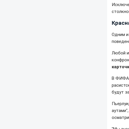
Исключе
столкно
Красн
Одним и
поведен
Любой и
конфрон
карточ
В ФИФА 
расистс
будут з
Пьерлуи
аутами"
осматри