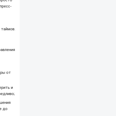
 просто
 пресс-
 таймов.
равления
ары от
ерить и
ведливо;
ушения
е до