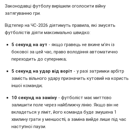
Законодавці футболу вирішили оголосити війну
затягуванню гри.
Відтепер на ЧС-2026 діятимуть правила, які змусять
футболістів діяти максимально швидко:
5 секунд на аут
- якщо гравець не вкине м'яч із
бокової за цей час, право володіння автоматично
переходить до суперника;
5 секунд на удар від воріт
- у разі затримки арбітр
замість вільного удару призначить кутовий на користь
іншої команди;
10 секунд на заміну
- футболіст має миттєво
залишити поле через найближчу лінію. Якщо він не
вкладеться у ліміт, його команда буде змушена 1
хвилину грати у меншос
ті
, а заміна вийде лише під час
наступної паузи.