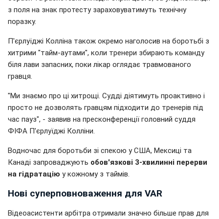
з поля на знак протесту зараховуватимуть технічну
поразку.
П'єрлуїджі Колліна також окремо наголосив на боротьбі з
хитрими "тайм-аутами", коли тренери збирають команду
біля лави запасних, поки лікар оглядає травмованого
гравця.
"Ми знаємо про ці хитрощі. Судді діятимуть проактивно і
просто не дозволять гравцям підходити до тренерів під
час пауз", - заявив на пресконференції головний суддя
ФІФА П'єрлуїджі Колліни.
Водночас для боротьби зі спекою у США, Мексиці та
Канаді запроваджують
обов'язкові 3-хвилинні перерви
на гідратацію
у кожному з таймів.
Нові суперповноваження для VAR
Відеоасистенти арбітра отримали значно більше прав для