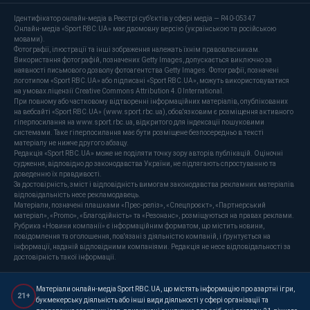
Ідентифікатор онлайн-медіа в Реєстрі суб’єктів у сфері медіа — R40-05347
Онлайн-медіа «Sport RBC.UA» має двомовну версію (українською та російською
мовами).
Фотографії, ілюстрації та інші зображення належать їхнім правовласникам.
Використання фотографій, позначених Getty Images, допускається виключно за
наявності письмового дозволу фотоагентства Getty Images. Фотографії, позначені
логотипом «Sport RBC.UA» або підписані «Sport RBC.UA», можуть використовуватися
на умовах ліцензії Creative Commons Attribution 4.0 International.
При повному або частковому відтворенні інформаційних матеріалів, опублікованих
на вебсайті «Sport RBC.UA» (www.sport.rbc.ua), обов'язковим є розміщення активного
гіперпосилання на www.sport.rbc.ua, відкритого для індексації пошуковими
системами. Таке гіперпосилання має бути розміщене безпосередньо в тексті
матеріалу не нижче другого абзацу.
Редакція «Sport RBC.UA» може не поділяти точку зору авторів публікацій. Оціночні
судження, відповідно до законодавства України, не підлягають спростуванню та
доведенню їх правдивості.
За достовірність, зміст і відповідність вимогам законодавства рекламних матеріалів
відповідальність несе рекламодавець.
Матеріали, позначені плашками «Прес-реліз», «Спецпроєкт», «Партнерський
матеріал», «Promo», «Благодійність» та «Резонанс», розміщуються на правах реклами.
Рубрика «Новини компанії» є інформаційним форматом, що містить новини,
повідомлення та оголошення, пов'язані з діяльністю компаній, і ґрунтується на
інформації, наданій відповідними компаніями. Редакція не несе відповідальності за
достовірність такої інформації.
Матеріали онлайн-медіа Sport RBC.UA, що містять інформацію про азартні ігри,
21+
букмекерську діяльність або інші види діяльності у сфері організації та