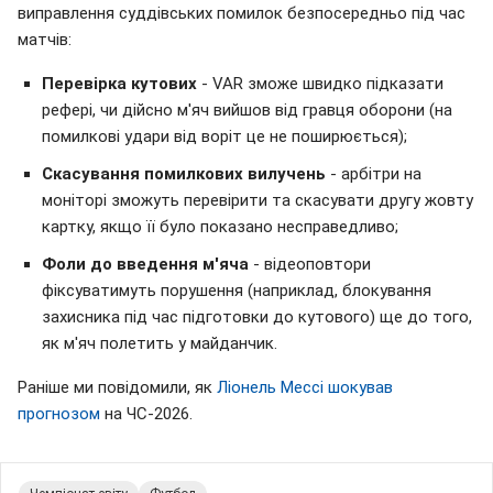
виправлення суддівських помилок безпосередньо під час
матчів:
Перевірка кутових
- VAR зможе швидко підказати
рефері, чи дійсно м'яч вийшов від гравця оборони (на
помилкові удари від воріт це не поширюється);
Скасування помилкових вилучень
- арбітри на
моніторі зможуть перевірити та скасувати другу жовту
картку, якщо її було показано несправедливо;
Фоли до введення м'яча
- відеоповтори
фіксуватимуть порушення (наприклад, блокування
захисника під час підготовки до кутового) ще до того,
як м'яч полетить у майданчик.
Раніше ми повідомили, як
Ліонель Мессі шокував
прогнозом
на ЧС-2026.