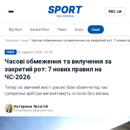
RBC.UA
Футбол
Баскетбол
Теніс
Бокс
Інше
Головна
›
Інше
›
Часові обмеження та вилучення за закритий рот: 7 нових п
08 червня 2026, 16:42
ІНШЕ
Часові обмеження та вилучення за
закритий рот: 7 нових правил на
ЧС-2026
Тепер за звичний жест рукою біля обличчя під час
суперечки арбітри виганятимуть із поля без вагань
Катерина Урсатій
Спортивна журналістка