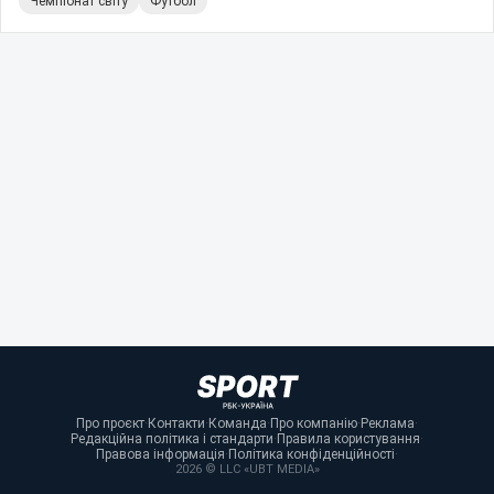
Чемпіонат світу
Футбол
Про проєкт
·
Контакти
·
Команда
·
Про компанію
·
Реклама
·
Редакційна політика і стандарти
·
Правила користування
·
Правова інформація
·
Політика конфіденційності
·
2026 © LLC «UBT MEDIA»