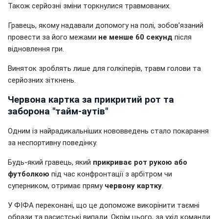
Також серйозні зміни торкнулися травмованих.
Гравець, якому надавали допомогу на полі, зобов'язаний
провести за його межами
не менше 60 секунд
після
відновлення гри.
Виняток зроблять лише для голкіперів, травм голови та
серйозних зіткнень.
Червона картка за прикритий рот та
заборона "тайм-аутів"
Одним із найрадикальніших нововведень стало покарання
за неспортивну поведінку.
Будь-який гравець, який
прикриває рот рукою або
футболкою
під час конфронтації з арбітром чи
суперником, отримає пряму
червону картку
.
У ФІФА переконані, що це допоможе викорінити таємні
образи та расистські випади. Окрім цього, за ухід команди