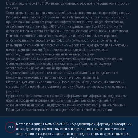
Онлайн-медиа «Sport RBC.UA» имеет двуязычную версию (на украинском и русском
языках).
Фотографии, иллюстрации и другие изображения принадлежат их правообладателям.
Использование фотографий, отмеченных Getty Images, допускается исключительно
при наличии письменного разрешения фотоагентства Getty Images. Фотографии,
отмеченные логотипом «Sport RBC.UA» или подписанные «Sport RBC.UA», могут
использоваться на условиях лицензии Creative Commons Attribution 4.0 International.
При полном или частичном воспроизведении информационных материалов,
опубликованных на вебсайте «Sport RBC.UA» (www.sport.rbc.ua), обязательно
размещение активной гиперссылки на www.sport.rbc.ua, открытой для индексации
поисковыми системами. Такая гиперссылка должна быть размещена
непосредственно в тексте материала не ниже второго абзаца.
Редакция «Sport RBC.UA» может не разделять точку зрения авторов публикаций.
Оценочные суждения, согласно законодательству Украины, не подлежат
опровержению и доказыванию их правдивости.
За достоверность, содержание и соответствие требованиям законодательства
рекламных материалов ответственность несет рекламодатель.
Материалы, отмеченные плашками «Пресс-релиз», «Спецпроект», «Партнерский
материал», «Promo», «Благотворительность» и «Резонанс», размещаются на правах
рекламы.
Рубрика «Новости компании» является информационным форматом, содержащим
новости, сообщения и объявления, связанные с деятельностью компаний, и
основывается на информации, предоставленной соответствующими компаниями.
Редакция не несет ответственности за достоверность такой информации.
Материалы онлайн-медиа Sport RBC.UA, содержащие информацию об азартных
21+
играх, букмекерской деятельности или других видах деятельности в сфере
организации и проведения азартных игр, предназначены исключительно для