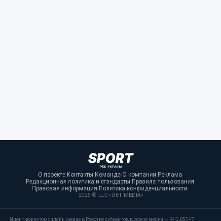
О проекте
·
Контакты
·
Команда
·
О компании
·
Реклама
·
Редакционная политика и стандарты
·
Правила пользования
·
Правовая информация
·
Политика конфиденциальности
·
2026 © LLC «UBT MEDIA»
Идентификатор онлайн-медиа в Реестре субъектов в сфере медиа — R40-05347