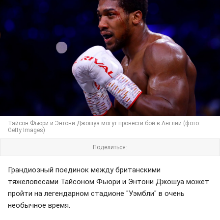
Тайсон Фьюри и Энтони Джошуа могут провести бой в Англии (фото:
Getty Images)
Поделиться:
Грандиозный поединок между британскими
тяжеловесами Тайсоном Фьюри и Энтони Джошуа может
пройти на легендарном стадионе "Уэмбли" в очень
необычное время.