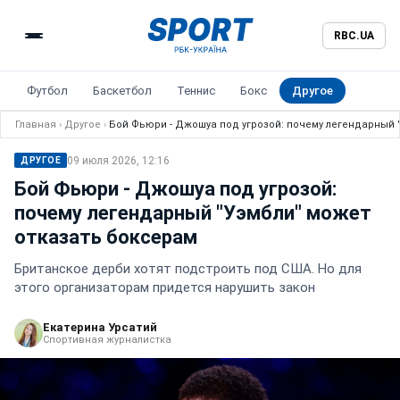
RBC.UA
Футбол
Баскетбол
Теннис
Бокс
Другое
Главная
›
Другое
›
Бой Фьюри - Джошуа под угрозой: почему легендарный 
09 июля 2026, 12:16
ДРУГОЕ
Бой Фьюри - Джошуа под угрозой:
почему легендарный "Уэмбли" может
отказать боксерам
Британское дерби хотят подстроить под США. Но для
этого организаторам придется нарушить закон
Екатерина Урсатий
Спортивная журналистка