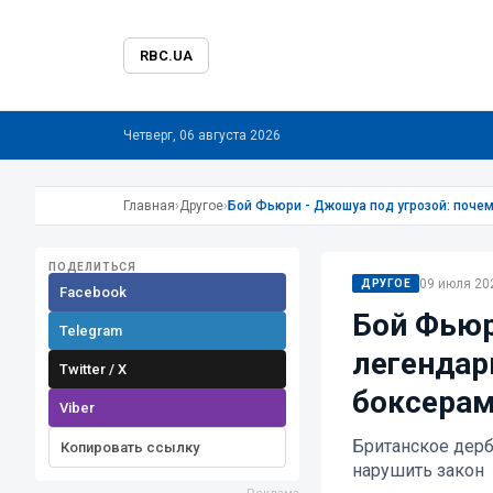
RBC.UA
Четверг, 06 августа 2026
Главная
›
Другое
›
Бой Фьюри - Джошуа под угрозой: поче
ПОДЕЛИТЬСЯ
09 июля 202
ДРУГОЕ
Facebook
Бой Фьюр
Telegram
легендар
Twitter / X
боксера
Viber
Британское дерб
Копировать ссылку
нарушить закон