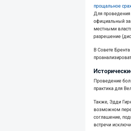
прощальное сра
Для проведения 
официальный зап
местными властя
разрешение (дис
В Совете Брента
проанализироват
Исторически
Проведение бол
практика для Ве
Также, Эдди Гир
возможном пере
соглашение, под
встречи исключи