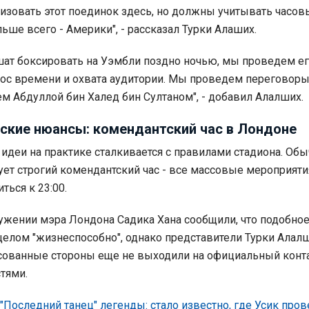
изовать этот поединок здесь, но должны учитывать часов
льше всего - Америки", - рассказал Турки Алаших.
шат боксировать на Уэмбли поздно ночью, мы проведем ег
рос времени и охвата аудитории. Мы проведем переговоры
м Абдуллой бин Халед бин Султаном", - добавил Алалших.
ские нюансы: комендантский час в Лондоне
 идеи на практике сталкивается с правилами стадиона. Обы
ует строгий комендантский час - все массовые мероприяти
ься к 23:00.
ужении мэра Лондона Садика Хана сообщили, что подобно
елом "жизнеспособно", однако представители Турки Алал
сованные стороны еще не выходили на официальный конта
тями.
"Последний танец" легенды: стало известно, где Усик пров