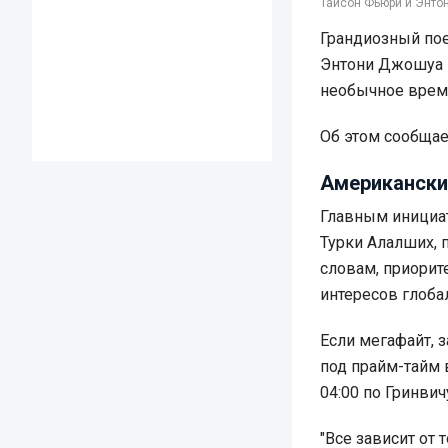
Тайсон Фьюри и Энтон
Грандиозный по
Энтони Джошуа м
необычное врем
Об этом сообща
Американски
Главным инициат
Турки Алалших, 
словам, приорит
интересов глоба
Если мегафайт, 
под прайм-тайм 
04:00 по Гринвич
"Все зависит от