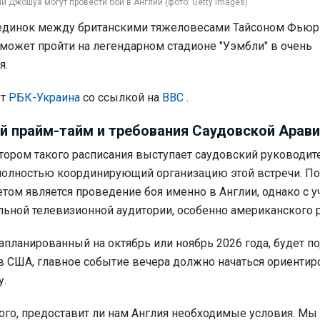
и Джошуа могут провести бой в Англии (фото: Getty Images)
единок между британскими тяжеловесами Тайсоном Фьюр
ожет пройти на легендарном стадионе "Уэмбли" в очень
я.
ет
РБК-Украина
со ссылкой на
BBC
.
й прайм-тайм и требования Саудовской Арав
ором такого расписания выступает саудовский руководит
полностью координирующий организацию этой встречи. По
етом является проведение боя именно в Англии, однако с 
льной телевизионной аудитории, особенно американского 
запланированный на октябрь или ноябрь 2026 года, будет п
в США, главное событие вечера должно начаться ориентир
у.
 того, предоставит ли нам Англия необходимые условия. Мы