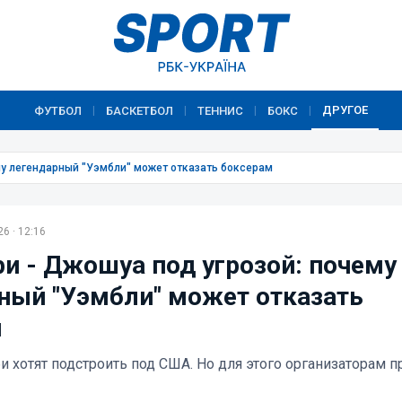
ДРУГОЕ
ФУТБОЛ
БАСКЕТБОЛ
ТЕННИС
БОКС
|
|
|
|
му легендарный "Уэмбли" может отказать боксерам
6 · 12:16
и - Джошуа под угрозой: почему
ный "Уэмбли" может отказать
м
и хотят подстроить под США. Но для этого организаторам п