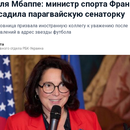
ля Мбаппе: министр спорта Фра
садила парагвайскую сенаторку
овница призвала иностранную коллегу к уважению после
влений в адрес звезды футбола
та
вного отдела РБК-Украина