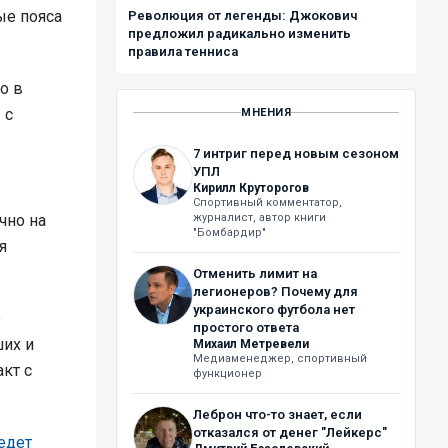
ые пояса
Революция от легенды: Джокович
предложил радикально изменить
правила тенниса
о в
 с
МНЕНИЯ
7 интриг перед новым сезоном
УПЛ
Кирилл Круторогов
Спортивный комментатор,
чно на
журналист, автор книги
"Бомбардир"
я
Отменить лимит на
легионеров? Почему для
украинского футбола нет
е
простого ответа
ших и
Михаил Метревели
Медиаменеджер, спортивный
кт с
функционер
Леброн что-то знает, если
отказался от денег "Лейкерс"
едет