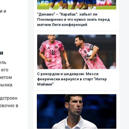
и и
"Динамо" – "Карабах": забьет ли
Пономаренко и что нужно знать перед
матчем Лиги конференций
ии
ель
 его
С рекордом и шедевром: Месси
учетом
феерически вернулся в старт "Интер
рынка.
Майами"
одстроен
овочно в