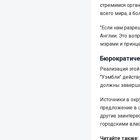
стремимся орган
всего мира, а бо
"Если нам разре
Англии. Это воп
мэрами и принце
Бюрократиче
Реализация этой
"Уэмбли" действ
должны завершит
Источники в окр
предложение в ц
другие заинтере
городскими влас
Читайте также: