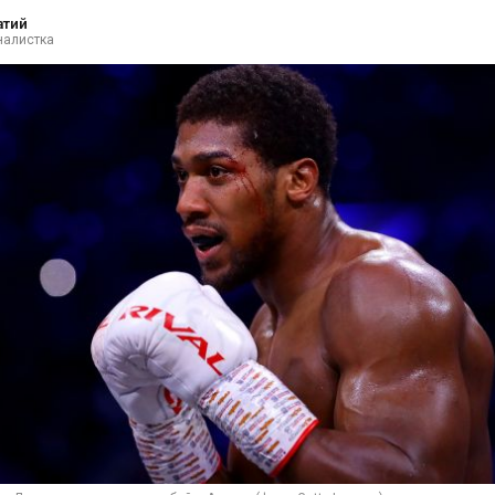
атий
налистка