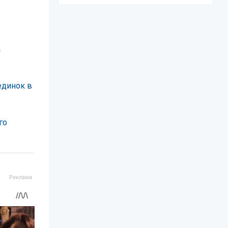
а
единок в
го