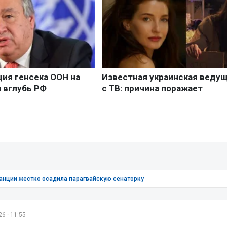
анции жестко осадила парагвайскую сенаторку
6 · 11:55