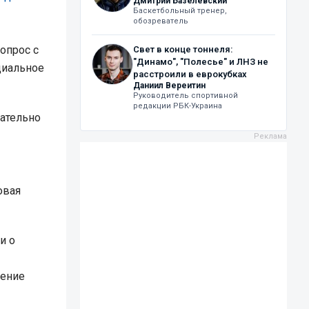
Дмитрий Базелевский
Баскетбольный тренер,
обозреватель
опрос с
Свет в конце тоннеля:
"Динамо", "Полесье" и ЛНЗ не
циальное
расстроили в еврокубках
Даниил Вереитин
Руководитель спортивной
редакции РБК-Украина
ательно
овая
и о
дение