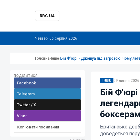
RBC.UA
Четвер, 06 серпня 2026
Головна
›
Інше
›
Бій Ф'юрі - Джошуа під загрозою: чому ле
ПОДІЛИТИСЯ
09 липня 2026 
ІНШЕ
Facebook
Бій Ф'юрі
Telegram
легендар
Twitter / X
боксера
Viber
Британське дербі
Копіювати посилання
доведеться пор