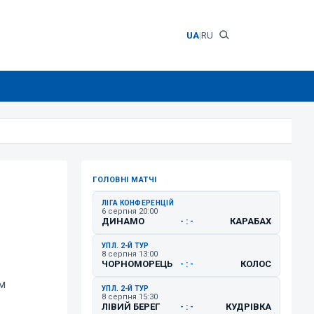
UA
|
RU
ГОЛОВНІ МАТЧІ
ЛІГА КОНФЕРЕНЦІЙ
6 серпня 20:00
ДИНАМО
КАРАБАХ
- : -
УПЛ. 2-Й ТУР
8 серпня 13:00
ЧОРНОМОРЕЦЬ
КОЛОС
- : -
м
УПЛ. 2-Й ТУР
8 серпня 15:30
ЛІВИЙ БЕРЕГ
КУДРІВКА
- : -