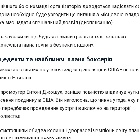
нічного бою команді організаторів доведеться надіслати о
ндона необхідно буде узгодити це питання з місцевою влад
а має надати спеціальний дозвіл (диспенсацію).
е зазначили, що будь-які зміни графіків має ретельно
онсультативна група з безпеки стадіону.
ецеденти та найближчі плани боксерів
ких спортивних шоу вночі задля трансляції в США - не нов
икої Британії.
, промоутер Ентоні Джошуа, раніше повністю відкинув чутк
ення поєдинку в США. Він наголосив, що чинна угода, яку 
ко передбачає проведення зустрічі виключно на території
олівства.
тистоянням обидва колишні дворазові чемпіони світу пла
і бої наприкінці цього місяця.