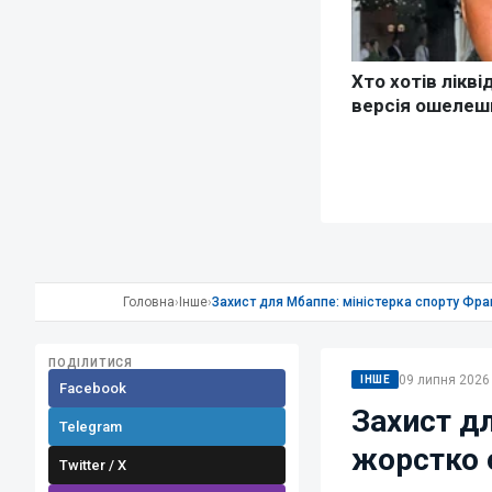
Головна
›
Інше
›
Захист для Мбаппе: міністерка спорту Фра
ПОДІЛИТИСЯ
09 липня 2026 
ІНШЕ
Facebook
Захист дл
Telegram
жорстко 
Twitter / X