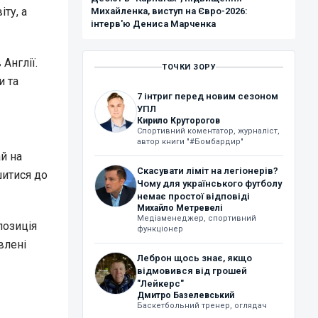
ту, а
Михайленка, виступ на Євро-2026:
інтерв'ю Дениса Марченка
Англії.
ТОЧКИ ЗОРУ
и та
7 інтриг перед новим сезоном
УПЛ
Кирило Круторогов
Спортивний коментатор, журналіст,
автор книги "#Бомбардир"
ай на
Скасувати ліміт на легіонерів?
шитися до
Чому для українського футболу
немає простої відповіді
Михайло Метревелі
Медіаменеджер, спортивний
позиція
функціонер
влені
Леброн щось знає, якщо
відмовився від грошей
"Лейкерс"
Дмитро Базелевський
Баскетбольний тренер, оглядач