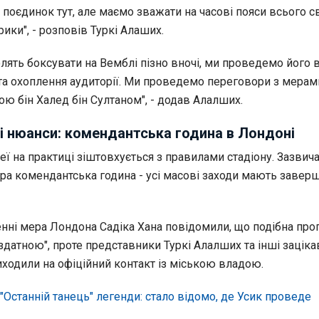
 поєдинок тут, але маємо зважати на часові пояси всього сві
ики", - розповів Туркі Алаших.
ять боксувати на Вемблі пізно вночі, ми проведемо його в 
 та охоплення аудиторії. Ми проведемо переговори з мерам
ю бін Халед бін Султаном", - додав Алалших.
 нюанси: комендантська година в Лондоні
ідеї на практиці зіштовхується з правилами стадіону. Зазвич
ора комендантська година - усі масові заходи мають завер
нні мера Лондона Садіка Хана повідомили, що подібна про
здатною", проте представники Туркі Алалших та інші заціка
иходили на офіційний контакт із міською владою.
"Останній танець" легенди: стало відомо, де Усик проведе