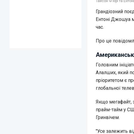
Тайсон Ф'юрі та Ентон
Грандіозний поє
Ентоні Джошуа м
час.
Про це повідом
Американськи
Головним ініціат
Алалших, який по
пріоритетом є пр
глобальної телев
Якщо мегафайт, 
прайм-тайм у США
Гринвічем.
"Усе залежить ві