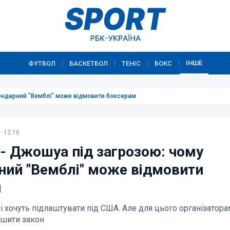
ІНШЕ
ФУТБОЛ
БАСКЕТБОЛ
ТЕНІС
БОКС
|
|
|
|
гендарний "Вемблі" може відмовити боксерам
· 12:16
 - Джошуа під загрозою: чому
ний "Вемблі" може відмовити
м
 хочуть підлаштувати під США. Але для цього організатора
ушити закон