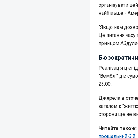
організувати цей
найбільше - Амер
"Якщо нам дозвол
Це питання часу
принцом Абдулло
Бюрократичні
Реалізація цієї 
"Вемблі" діє сув
23:00.
Джерела в оточе
загалом є "життє
сторони ще не в
Читайте також:
прощальний бій