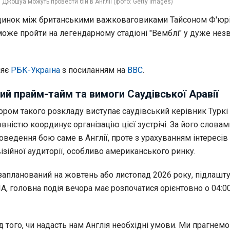
і Джошуа можуть провести бій в Англії (фото: Getty Images)
динок між британськими важковаговиками Тайсоном Ф'юрі
оже пройти на легендарному стадіоні "Вемблі" у дуже нез
ляє
РБК-Україна
з посиланням на
BBC
.
й прайм-тайм та вимоги Саудівської Аравії
ором такого розкладу виступає саудівський керівник Туркі
вністю координує організацію цієї зустрічі. За його словам
оведення бою саме в Англії, проте з урахуванням інтересів
ізійної аудиторії, особливо американського ринку.
запланований на жовтень або листопад 2026 року, підлашт
, головна подія вечора має розпочатися орієнтовно о 04:00
д того, чи надасть нам Англія необхідні умови. Ми прагнемо