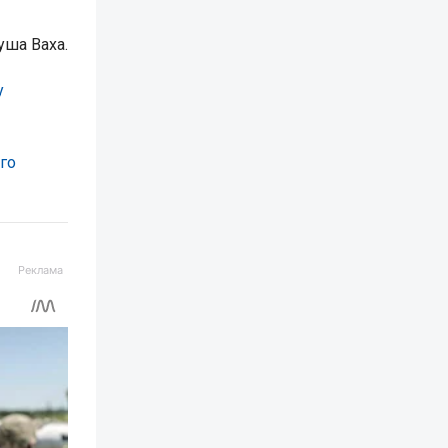
уша Ваха.
у
го