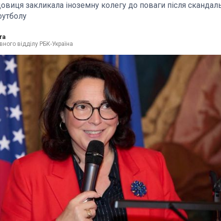
овиця закликала іноземну колегу до поваги після скандал
футболу
та
вного відділу РБК-Україна