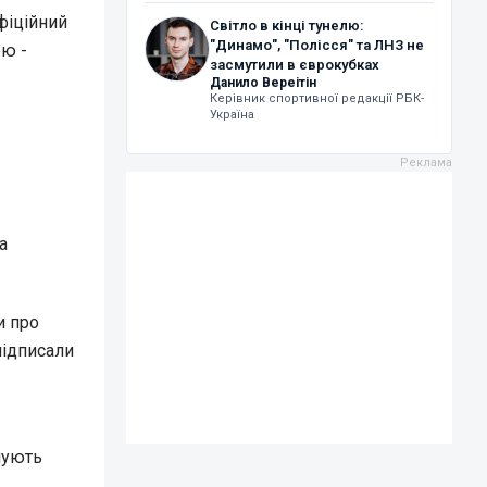
фіційний
Світло в кінці тунелю:
"Динамо", "Полісся" та ЛНЗ не
ою -
засмутили в єврокубках
Данило Вереітін
Керівник спортивної редакції РБК-
Україна
а
и про
підписали
нують