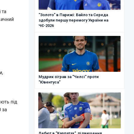
 та
"Золото" в Парижі: Байло та Середа
вичний
здобули першу перемогу України на
ЧЄ-2026
и,
Мудрик зіграв за "Челсі" проти
"Ювентуса"
ують під
 за
Дебют в "Карпатах", підвищення