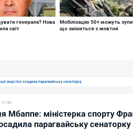
нції жорстко осадила парагвайську сенаторку
· 11:55
я Мбаппе: міністерка спорту Фра
осадила парагвайську сенаторку