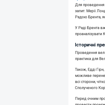
Для проведення 
запит. Мерії Ло
Радою Брента, як
У Раді Брента вж
проаналізувати К
Історичні пр
Проведення вели
практика для Вел
Також, Едді Гірн
можливе перенес
всі сторони, чіт
Сполученого Кор
Перед очним про
провести проміжн