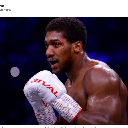
тій
лістка