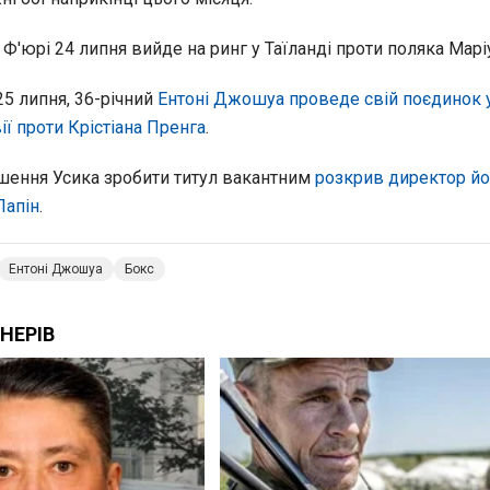
 Ф'юрі 24 липня вийде на ринг у Таїланді проти поляка Марі
25 липня, 36-річний
Ентоні Джошуа проведе свій поєдинок 
ії проти Крістіана Пренга
.
ішення Усика зробити титул вакантним
розкрив директор йо
Лапін
.
Ентоні Джошуа
Бокс