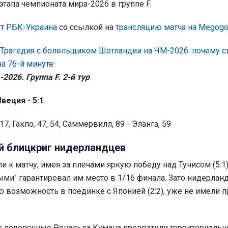
этапа чемпионата мира-2026 в группе F.
ет
РБК-Украина
со ссылкой на
трансляцию матча на Megog
Трагедия с болельщиком Шотландии на ЧМ-2026: почему с
на 76-й минуте
026. Группа F. 2-й тур
веция - 5:1
17, Гакпо, 47, 54, Саммервилл, 89 - Эланга, 59
 блицкриг нидерландцев
 к матчу, имея за плечами яркую победу над Тунисом (5:1)
ыми" гарантировал им место в 1/16 финала. Зато нидерлан
 возможность в поединке с Японией (2:2), уже не имели п
е подопечные Рональда Кумана превратили территориальн