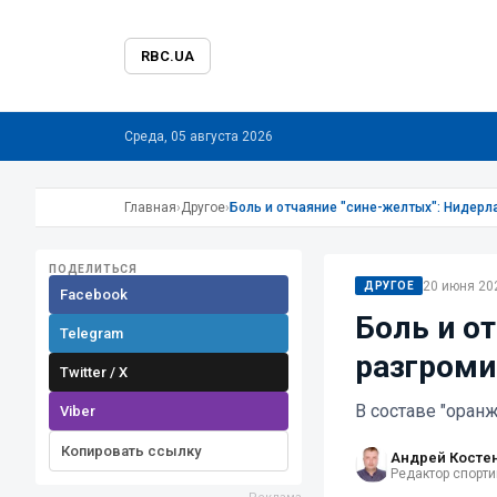
RBC.UA
Среда, 05 августа 2026
Главная
›
Другое
›
Боль и отчаяние "сине-желтых": Нидерл
ПОДЕЛИТЬСЯ
20 июня 202
ДРУГОЕ
Facebook
Боль и о
Telegram
разгроми
Twitter / X
В составе "оран
Viber
Копировать ссылку
Андрей Косте
Редактор спорти