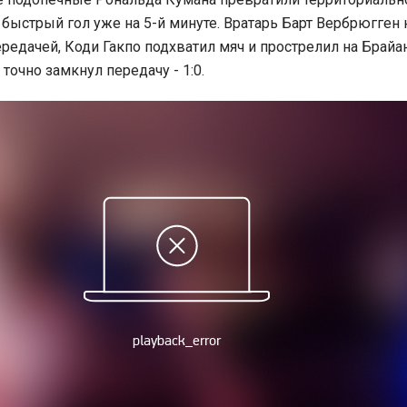
быстрый гол уже на 5-й минуте. Вратарь Барт Вербрюгген 
ередачей, Коди Гакпо подхватил мяч и прострелил на Брайа
точно замкнул передачу - 1:0.