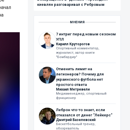
киевлян разговаривал с Ребровым
начал
на
МНЕНИЯ
7 интриг перед новым сезоном
УПЛ
Кирилл Круторогов
Спортивный комментатор,
журналист, автор книги
"Бомбардир"
Отменить лимит на
легионеров? Почему для
украинского футбола нет
простого ответа
Михаил Метревели
Медиаменеджер, спортивный
функционер
Леброн что-то знает, если
отказался от денег "Лейкерс"
Дмитрий Базелевский
Баскетбольный тренер,
обозреватель