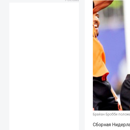
Брайан Бробби положи
Сборная Нидерла