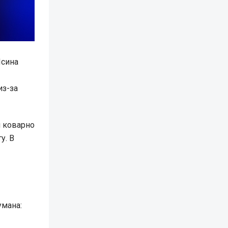
Ясина
из-за
 коварно
у. В
умана: