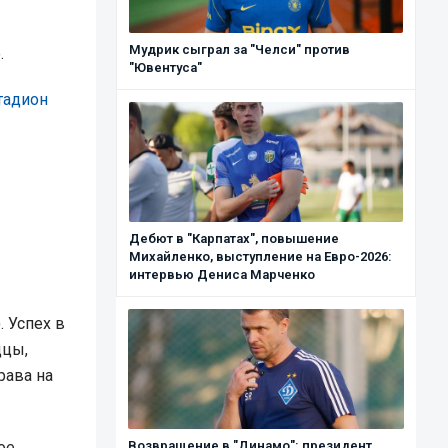
Мудрик сыграл за "Челси" против
o
.
"Ювентуса"
тадион
Дебют в "Карпатах", повышение
Михайленко, выступление на Евро-2026:
интервью Дениса Марченко
. Успех в
дцы,
рава на
ое
Возвращение в "Динамо": президент