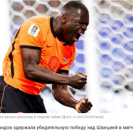
л начало разгрому в первом тайме (фото: x.com/OnsOranje)
ндов одержала убедительную победу над Швецией в матч