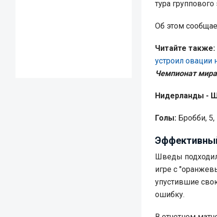
тура группового 
Об этом сообща
Читайте также:
устроил овации 
Чемпионат мира-2
Нидерланды - Ш
Голы:
Бробби, 5, 
Эффективный
Шведы подходили
игре с "оранжев
упустившие свою
ошибку.
В отчетном матч