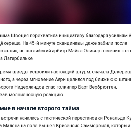
айма Швеция перехватила инициативу благодаря усилиям 
Дёкереша. На 45-й минуте скандинавы даже забили после
ложения, но английский арбитр Майкл Оливер отменил гол 
ва Лагербильке.
время шведы устроили настоящий штурм: сначала Дёкереш
ного, а через мгновение Аяри целился под ближнюю штанг
ворота Нидерландов спас голкипер Барт Вербрюгген,
вав молниеносную реакцию.
мие в начале второго тайма
 встречи началась с тактической перестановки Рональда К
а Малена на поле вышел Крисенсио Саммервилл, который