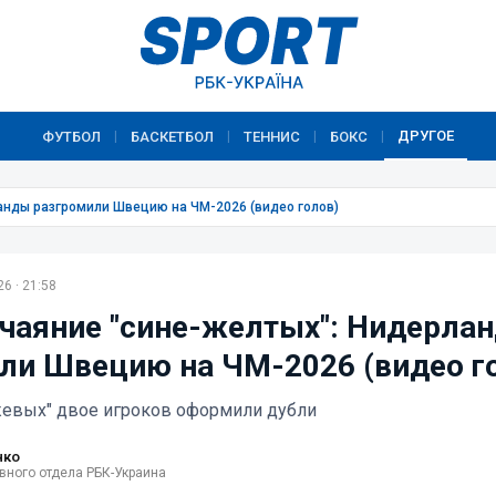
ДРУГОЕ
ФУТБОЛ
БАСКЕТБОЛ
ТЕННИС
БОКС
|
|
|
|
анды разгромили Швецию на ЧМ-2026 (видео голов)
6 · 21:58
тчаяние "сине-желтых": Нидерла
ли Швецию на ЧМ-2026 (видео г
жевых" двое игроков оформили дубли
нко
вного отдела РБК-Украина