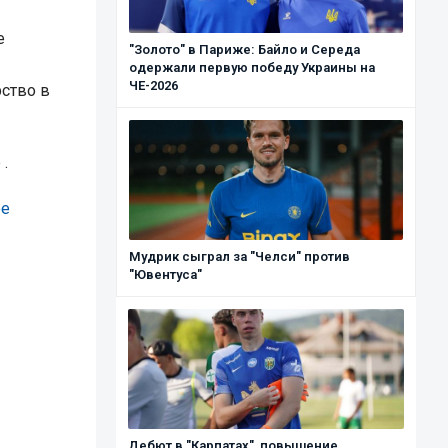
е
"Золото" в Париже: Байло и Середа
одержали первую победу Украины на
ЧЕ-2026
ство в
o
.
ое
Мудрик сыграл за "Челси" против
"Ювентуса"
Дебют в "Карпатах", повышение