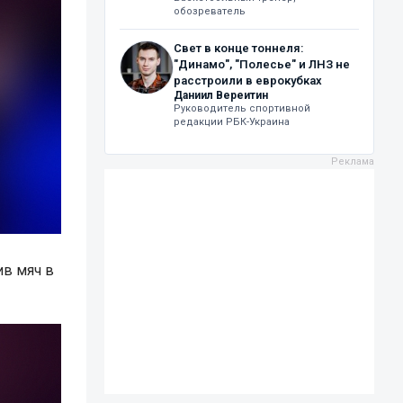
обозреватель
Свет в конце тоннеля:
"Динамо", "Полесье" и ЛНЗ не
расстроили в еврокубках
Даниил Вереитин
Руководитель спортивной
редакции РБК-Украина
ив мяч в