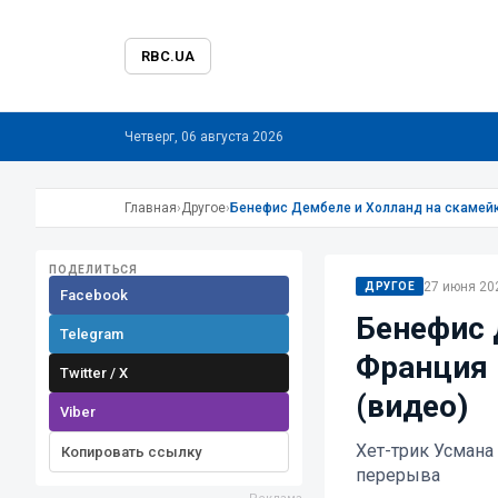
RBC.UA
Четверг, 06 августа 2026
Главная
›
Другое
›
Бенефис Дембеле и Холланд на скамейк
ПОДЕЛИТЬСЯ
27 июня 202
ДРУГОЕ
Facebook
Бенефис 
Telegram
Франция 
Twitter / X
(видео)
Viber
Хет-трик Усмана
Копировать ссылку
перерыва