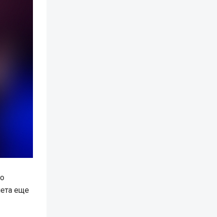
во
чета еще