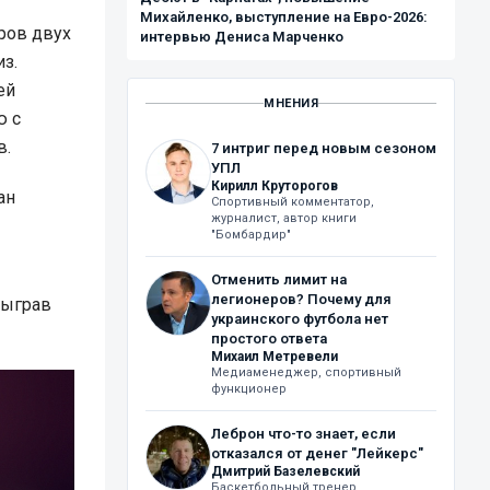
Михайленко, выступление на Евро-2026:
ров двух
интервью Дениса Марченко
з.
ей
МНЕНИЯ
ю с
в.
7 интриг перед новым сезоном
УПЛ
Кирилл Круторогов
ан
Спортивный комментатор,
журналист, автор книги
"Бомбардир"
Отменить лимит на
легионеров? Почему для
быграв
украинского футбола нет
простого ответа
Михаил Метревели
Медиаменеджер, спортивный
функционер
Леброн что-то знает, если
отказался от денег "Лейкерс"
Дмитрий Базелевский
Баскетбольный тренер,