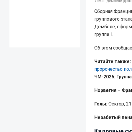
Усман Дембеле (фото:
Сборная Франции
группового этап
Дембеле, оформи
группе I.
Об этом сообща
Читайте также:
пророчество пол
ЧМ-2026. Группа 
Норвегия – Фран
Голы:
Оскгор, 21 
Незабитый пена
Кадровые сю