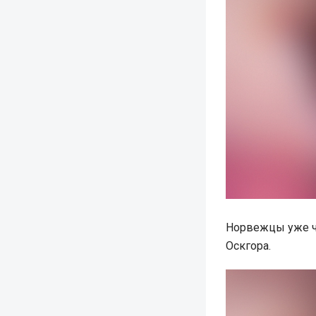
Норвежцы уже че
Оскгора.