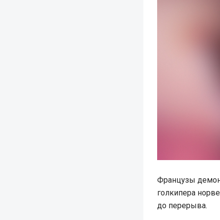
Французы демонс
голкипера норве
до перерыва.