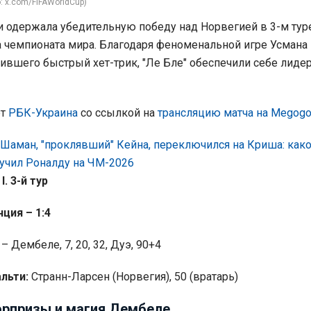
 x.com/FIFAWorldCup)
 одержала убедительную победу над Норвегией в 3-м тур
а чемпионата мира. Благодаря феноменальной игре Усмана
вшего быстрый хет-трик, "Ле Бле" обеспечили себе лидер
ет
РБК-Украина
со ссылкой на
трансляцию матча на Megog
Шаман, "проклявший" Кейна, переключился на Криша: как
учил Роналду на ЧМ-2026
I. 3-й тур
ция – 1:4
– Дембеле, 7, 20, 32, Дуэ, 90+4
льти:
Странн-Ларсен (Норвегия), 50 (вратарь)
рпризы и магия Дембеле