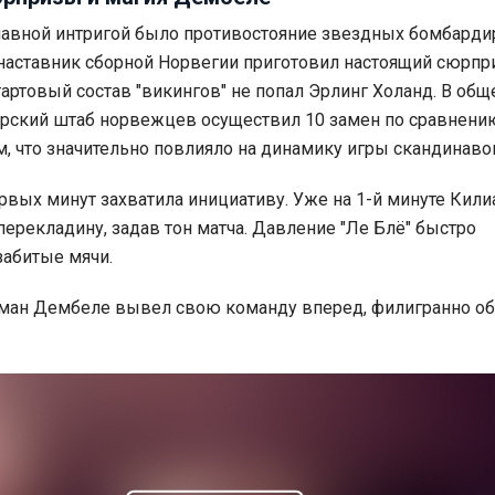
лавной интригой было противостояние звездных бомбарди
наставник сборной Норвегии приготовил настоящий сюрпри
артовый состав "викингов" не попал Эрлинг Холанд. В общ
рский штаб норвежцев осуществил 10 замен по сравнени
 что значительно повлияло на динамику игры скандинаво
рвых минут захватила инициативу. Уже на 1-й минуте Кили
перекладину, задав тон матча. Давление "Ле Блё" быстро
забитые мячи.
Усман Дембеле вывел свою команду вперед, филигранно о