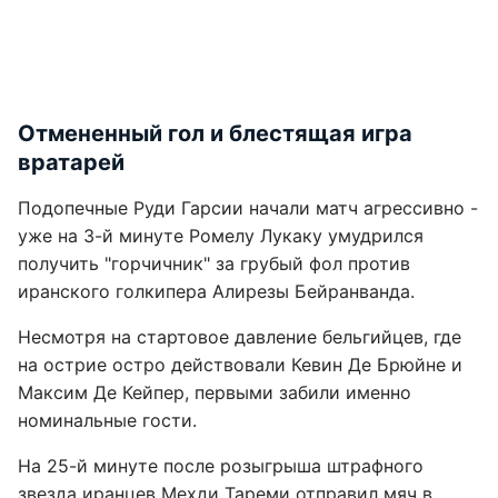
Отмененный гол и блестящая игра
вратарей
Подопечные Руди Гарсии начали матч агрессивно -
уже на 3-й минуте Ромелу Лукаку умудрился
получить "горчичник" за грубый фол против
иранского голкипера Алирезы Бейранванда.
Несмотря на стартовое давление бельгийцев, где
на острие остро действовали Кевин Де Брюйне и
Максим Де Кейпер, первыми забили именно
номинальные гости.
На 25-й минуте после розыгрыша штрафного
звезда иранцев Мехди Тареми отправил мяч в