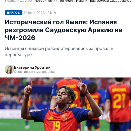
Главная
›
Другое
›
Исторический гол Ямаля: Испания разгромила Саудовскую
21 июня 2026 · 21:18
ДРУГОЕ
Исторический гол Ямаля: Испания
разгромила Саудовскую Аравию на
ЧМ-2026
Испанцы с лихвой реабилитировались за провал в
первом туре
Екатерина Урсатий
Спортивная журналистка