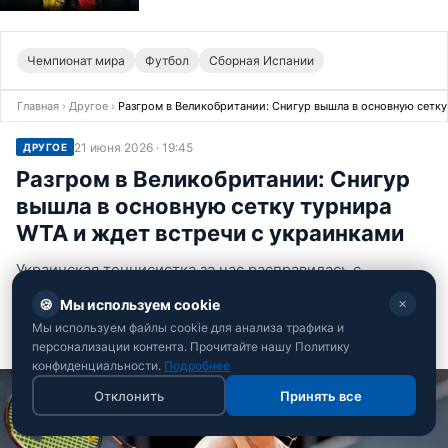
Чемпионат мира
Футбол
Сборная Испании
Главная
›
Другое
›
Разгром в Великобритании: Снигур вышла в основную сетку
21 июня 2026 · 19:45
ДРУГОЕ
Разгром в Великобритании: Снигур
вышла в основную сетку турнира
WTA и ждет встречи с украинками
Украинская теннисистка за час расправилась с
хорваткой в финале квалификации
🍪
Мы используем cookie
✕
Мы используем файлы cookie для анализа трафика и
Екатерина Урсатий
персонализации контента. Прочитайте нашу Политику
Спортивная журналистка
конфиденциальности.
Подробнее
Отклонить
Принять все