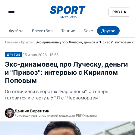
RBC.UA
Футбол
Баскетбол
Теннис
Бокс
Другое
Главная
›
Другое
›
Экс-динамовец про Луческу, деньги и "Привоз": интервью 
05 июля 2026 · 15:58
ДРУГОЕ
Экс-динамовец про Луческу, деньги
и "Привоз": интервью с Кириллом
Поповым
Он отличился в воротах "Барселоны", а теперь
готовится к старту в УПЛ с "Черноморцем"
Даниил Вереитин
Руководитель спортивной редакции РБК-Украина