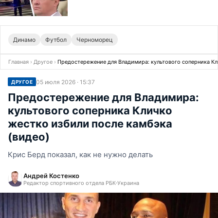
Динамо
Футбол
Черноморец
Главная
›
Другое
›
Предостережение для Владимира: культового соперника Кли
05 июля 2026 · 15:37
ДРУГОЕ
Предостережение для Владимира:
культового соперника Кличко
жестко избили после камбэка
(видео)
Крис Берд показал, как не нужно делать
Андрей Костенко
Редактор спортивного отдела РБК-Украина