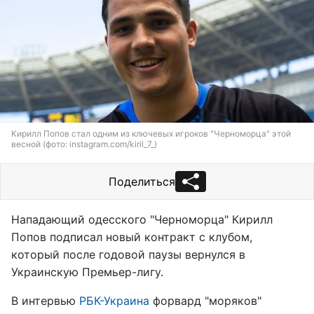
Кирилл Попов стал одним из ключевых игроков "Черноморца" этой
весной (фото: instagram.com/kiril_7_)
Поделиться
Нападающий одесского "Черноморца" Кирилл
Попов подписал новый контракт с клубом,
который после годовой паузы вернулся в
Украинскую Премьер-лигу.
В интервью
РБК-Украина
форвард "моряков"