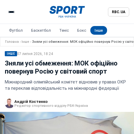
RBC.UA
Футбол
Баскетбол
Теніс
Бокс
Інше
Головна
›
Інше
›
Зняли усі обмеження: МОК офіційно повернув Росію у світ
07 липня 2026, 18:24
ІНШЕ
Зняли усі обмеження: МОК офіційно
повернув Росію у світовий спорт
Міжнародний олімпійський комітет відновив у правах ОКР
та переклав відповідальність на міжнародні федерації
Андрій Костенко
Редактор спортивного відділу РБК-Україна