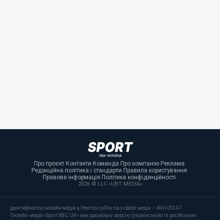
Про проєкт
·
Контакти
·
Команда
·
Про компанію
·
Реклама
·
Редакційна політика і стандарти
·
Правила користування
·
Правова інформація
·
Політика конфіденційності
·
2026 © LLC «UBT MEDIA»
Ідентифікатор онлайн-медіа в Реєстрі суб’єктів у сфері медіа — R40-05347
Онлайн-медіа «Sport RBC.UA» має двомовну версію (українською та російською