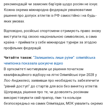
рекомендацій чи захисних бар'єрів щодо росіян не існує.
Кожна окрема міжнародна федерація ухвалюватиме
рішення про допуск атлетів із РФ самостійно і на будь-
яких умовах.
Відповідно, російські спортсмени отримують право знову
виступати під своєю національною символікою, а сама
країна – приймати у себе міжнародні турніри за згодою
профільних федерацій.
Читайте також:
"Залишились лише руїни": олімпійська
чемпіонка показала шокуюче відео
В оргкомітеті мотивували це рішення початком
кваліфікаційного відбору на літні Олімпійські ігри-2028 у
Лос-Анджелесі, заявивши про необхідність забезпечити
"рівний доступ" до стартів для всіх без винятку атлетів.
Щоправда, рішення про те, чи дозволять росіянам
використовувати свій прапор, гімн та кольори
безпосередньо на самих Олімпіадах, МОК ухвалить окремо