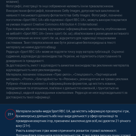
мовами).
Фотографії, ілюстрації та інші зображення належать їхнім правовласникам.
Використання фотографій, позначених Getty Images, допускається виключно за
наявності письмового дозволу фотоагентства Getty Images. Фотографії, позначені
логотипом «Sport RBC.UA» або підписані «Sport RBC.UA», можуть використовуватися
на умовах ліцензії Creative Commons Attribution 4.0 International.
При повному або частковому відтворенні інформаційних матеріалів, опублікованих
на вебсайті «Sport RBC.UA» (www.sport.rbc.ua), обов'язковим є розміщення активного
гіперпосилання на www.sport.rbc.ua, відкритого для індексації пошуковими
системами. Таке гіперпосилання має бути розміщене безпосередньо в тексті
матеріалу не нижче другого абзацу.
Редакція «Sport RBC.UA» може не поділяти точку зору авторів публікацій. Оціночні
судження, відповідно до законодавства України, не підлягають спростуванню та
доведенню їх правдивості.
За достовірність, зміст і відповідність вимогам законодавства рекламних матеріалів
відповідальність несе рекламодавець.
Матеріали, позначені плашками «Прес-реліз», «Спецпроєкт», «Партнерський
матеріал», «Promo», «Благодійність» та «Резонанс», розміщуються на правах реклами.
Рубрика «Новини компанії» є інформаційним форматом, що містить новини,
повідомлення та оголошення, пов'язані з діяльністю компаній, і ґрунтується на
інформації, наданій відповідними компаніями. Редакція не несе відповідальності за
достовірність такої інформації.
Матеріали онлайн-медіа Sport RBC.UA, що містять інформацію про азартні ігри,
21+
букмекерську діяльність або інші види діяльності у сфері організації та
проведення азартних ігор, призначені виключно для осіб, які досягли 21-річного
віку (21+).
Участь в азартних іграх може спричинити розвиток ігрової залежності.
Дотримуйтеся принципів відповідальної гри. У разі появи перших ознак ігрової