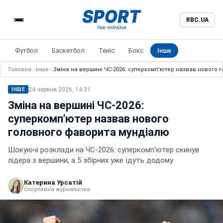
RBC.UA
Футбол
Баскетбол
Теніс
Бокс
Інше
Головна
›
Інше
›
Зміна на вершині ЧС-2026: суперкомп'ютер назвав нового 
24 червня 2026, 14:31
ІНШЕ
Зміна на вершині ЧС-2026:
суперкомп'ютер назвав нового
головного фаворита мундіалю
Шокуючі розклади на ЧС-2026: суперкомп'ютер скинув
лідера з вершини, а 5 збірних уже їдуть додому
Катерина Урсатій
Спортивна журналістка