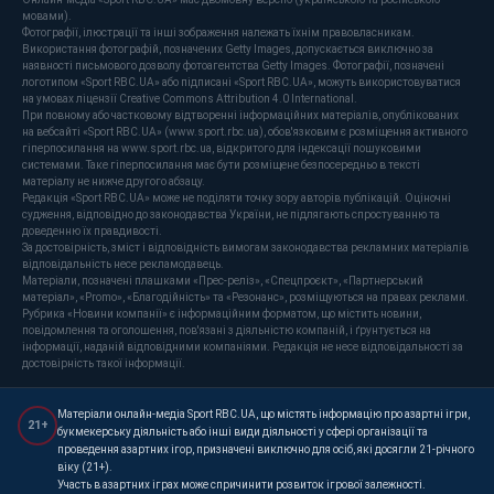
мовами).
Фотографії, ілюстрації та інші зображення належать їхнім правовласникам.
Використання фотографій, позначених Getty Images, допускається виключно за
наявності письмового дозволу фотоагентства Getty Images. Фотографії, позначені
логотипом «Sport RBC.UA» або підписані «Sport RBC.UA», можуть використовуватися
на умовах ліцензії Creative Commons Attribution 4.0 International.
При повному або частковому відтворенні інформаційних матеріалів, опублікованих
на вебсайті «Sport RBC.UA» (www.sport.rbc.ua), обов'язковим є розміщення активного
гіперпосилання на www.sport.rbc.ua, відкритого для індексації пошуковими
системами. Таке гіперпосилання має бути розміщене безпосередньо в тексті
матеріалу не нижче другого абзацу.
Редакція «Sport RBC.UA» може не поділяти точку зору авторів публікацій. Оціночні
судження, відповідно до законодавства України, не підлягають спростуванню та
доведенню їх правдивості.
За достовірність, зміст і відповідність вимогам законодавства рекламних матеріалів
відповідальність несе рекламодавець.
Матеріали, позначені плашками «Прес-реліз», «Спецпроєкт», «Партнерський
матеріал», «Promo», «Благодійність» та «Резонанс», розміщуються на правах реклами.
Рубрика «Новини компанії» є інформаційним форматом, що містить новини,
повідомлення та оголошення, пов'язані з діяльністю компаній, і ґрунтується на
інформації, наданій відповідними компаніями. Редакція не несе відповідальності за
достовірність такої інформації.
Матеріали онлайн-медіа Sport RBC.UA, що містять інформацію про азартні ігри,
21+
букмекерську діяльність або інші види діяльності у сфері організації та
проведення азартних ігор, призначені виключно для осіб, які досягли 21-річного
віку (21+).
Участь в азартних іграх може спричинити розвиток ігрової залежності.