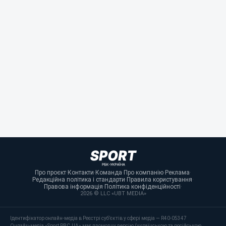
Про проєкт
·
Контакти
·
Команда
·
Про компанію
·
Реклама
·
Редакційна політика і стандарти
·
Правила користування
·
Правова інформація
·
Політика конфіденційності
·
2026 © LLC «UBT MEDIA»
Ідентифікатор онлайн-медіа в Реєстрі суб’єктів у сфері медіа — R40-05347
Онлайн-медіа «Sport RBC.UA» має двомовну версію (українською та російською