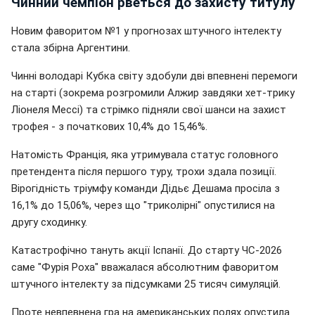
Чинний чемпіон рветься до захисту титулу
Новим фаворитом №1 у прогнозах штучного інтелекту
стала збірна Аргентини.
Чинні володарі Кубка світу здобули дві впевнені перемоги
на старті (зокрема розгромили Алжир завдяки хет-трику
Ліонеля Мессі) та стрімко підняли свої шанси на захист
трофея - з початкових 10,4% до 15,46%.
Натомість Франція, яка утримувала статус головного
претендента після першого туру, трохи здала позиції.
Вірогідність тріумфу команди Дідьє Дешама просіла з
16,1% до 15,06%, через що "триколірні" опустилися на
другу сходинку.
Катастрофічно тануть акції Іспанії. До старту ЧС-2026
саме "Фурія Роха" вважалася абсолютним фаворитом
штучного інтелекту за підсумками 25 тисяч симуляцій.
Проте невпевнена гра на американських полях опустила