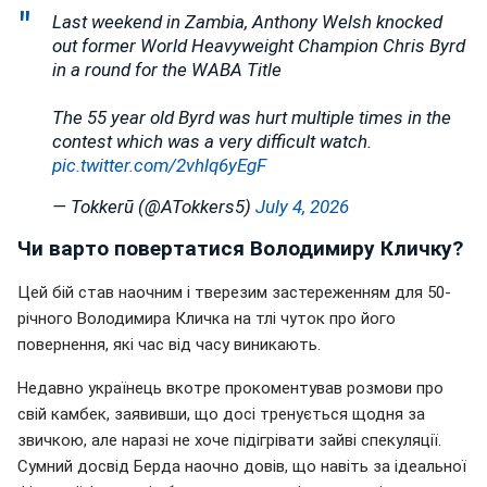
Last weekend in Zambia, Anthony Welsh knocked
out former World Heavyweight Champion Chris Byrd
in a round for the WABA Title
The 55 year old Byrd was hurt multiple times in the
contest which was a very difficult watch.
pic.twitter.com/2vhlq6yEgF
— Tokkerū (@ATokkers5)
July 4, 2026
Чи варто повертатися Володимиру Кличку?
Цей бій став наочним і тверезим застереженням для 50-
річного Володимира Кличка на тлі чуток про його
повернення, які час від часу виникають.
Недавно українець вкотре прокоментував розмови про
свій камбек, заявивши, що досі тренується щодня за
звичкою, але наразі не хоче підігрівати зайві спекуляції.
Сумний досвід Берда наочно довів, що навіть за ідеальної