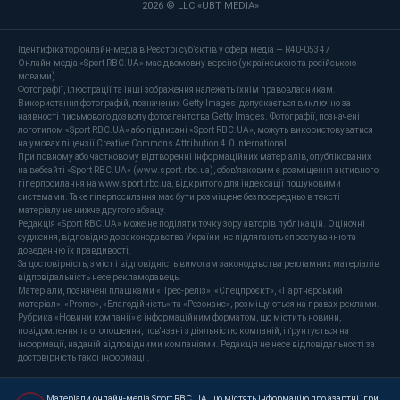
2026 © LLC «UBT MEDIA»
Ідентифікатор онлайн-медіа в Реєстрі суб’єктів у сфері медіа — R40-05347
Онлайн-медіа «Sport RBC.UA» має двомовну версію (українською та російською
мовами).
Фотографії, ілюстрації та інші зображення належать їхнім правовласникам.
Використання фотографій, позначених Getty Images, допускається виключно за
наявності письмового дозволу фотоагентства Getty Images. Фотографії, позначені
логотипом «Sport RBC.UA» або підписані «Sport RBC.UA», можуть використовуватися
на умовах ліцензії Creative Commons Attribution 4.0 International.
При повному або частковому відтворенні інформаційних матеріалів, опублікованих
на вебсайті «Sport RBC.UA» (www.sport.rbc.ua), обов'язковим є розміщення активного
гіперпосилання на www.sport.rbc.ua, відкритого для індексації пошуковими
системами. Таке гіперпосилання має бути розміщене безпосередньо в тексті
матеріалу не нижче другого абзацу.
Редакція «Sport RBC.UA» може не поділяти точку зору авторів публікацій. Оціночні
судження, відповідно до законодавства України, не підлягають спростуванню та
доведенню їх правдивості.
За достовірність, зміст і відповідність вимогам законодавства рекламних матеріалів
відповідальність несе рекламодавець.
Матеріали, позначені плашками «Прес-реліз», «Спецпроєкт», «Партнерський
матеріал», «Promo», «Благодійність» та «Резонанс», розміщуються на правах реклами.
Рубрика «Новини компанії» є інформаційним форматом, що містить новини,
повідомлення та оголошення, пов'язані з діяльністю компаній, і ґрунтується на
інформації, наданій відповідними компаніями. Редакція не несе відповідальності за
достовірність такої інформації.
Матеріали онлайн-медіа Sport RBC.UA, що містять інформацію про азартні ігри,