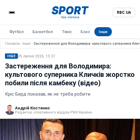
RBC.UA
Футбол
Баскетбол
Теніс
Бокс
Інше
Головна
›
Інше
›
Застереження для Володимира: культового суперника Кличк
05 липня 2026, 15:37
ІНШЕ
Застереження для Володимира:
культового суперника Кличків жорстко
побили після камбеку (відео)
Кріс Берд показав, як не треба робити
Андрій Костенко
Редактор спортивного відділу РБК-Україна