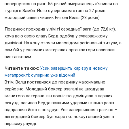
повернутися на ринг. 55-річний американець з'явився на
турнірі в Замбії. Його суперником став на 27 років
молодший співвітчизник Ентоні Велш (28 років).
Поєдинок проходив у ліміті середньої ваги (до 72,6 кг),
хоча всю свою славу Берд здобув у суперважкому
дивізіоні. На кону стояли маловідомі регіональні титули, а
сам бій у рекламних матеріалах організатори називали
виставковим.
Читайте також:
Усик завершить кар'єру в новому
мегапроєкті: суперник уже відомий
Втім, Велш поставився до поєдинку максимально
серйозно. Молодший боксер взагалі не шкодував
іменитого ветерана: він повністю домінував з перших
секунд, засипав Берда важкими ударами і кілька разів
відправляв його в нокдаун. Усе завершилося трагічно –
легендарний боксер був жорстко нокаутований уже в
першому раунді.