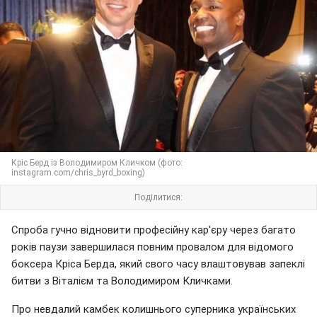
Кріс Берд із Володимиром Кличком (фото:
instagram.com/chris_byrd_boxing)
Поділитися:
Спроба гучно відновити професійну кар'єру через багато
років паузи завершилася повним провалом для відомого
боксера Кріса Берда, який свого часу влаштовував запеклі
битви з Віталієм та Володимиром Кличками.
Про невдалий камбек колишнього суперника українських