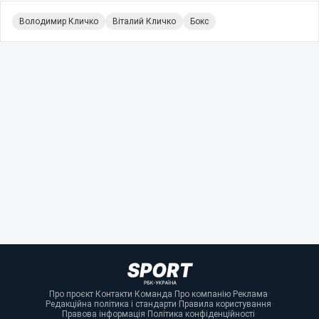
Володимир Кличко
Віталий Кличко
Бокс
Про проєкт
·
Контакти
·
Команда
·
Про компанію
·
Реклама
·
Редакційна політика і стандарти
·
Правила користування
·
Правова інформація
·
Політика конфіденційності
·