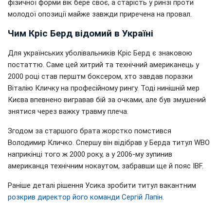
фізичної форми вік бере своє, а старість у ринзі проти
молодої опозиції майже завжди приречена на провал.
Чим Кріс Берд відомий в Україні
Для українських уболівальників Кріс Берд є знаковою
постаттю. Саме цей хитрий та технічний американець у
2000 році став перштм боксером, хто завдав поразки
Віталію Кличку на професійному рингу. Тоді нинішній мер
Києва впевнено вигравав бій за очками, але був змушений
знятися через важку травму плеча.
Згодом за старшого брата жорстко помстився
Володимир Кличко. Спершу він відібрав у Берда титул WBO
наприкінці того ж 2000 року, а у 2006-му зупинив
американця технічним нокаутом, забравши ще й пояс IBF.
Раніше деталі рішення Усика зробити титул вакантним
розкрив директор його команди Сергій Лапін
.