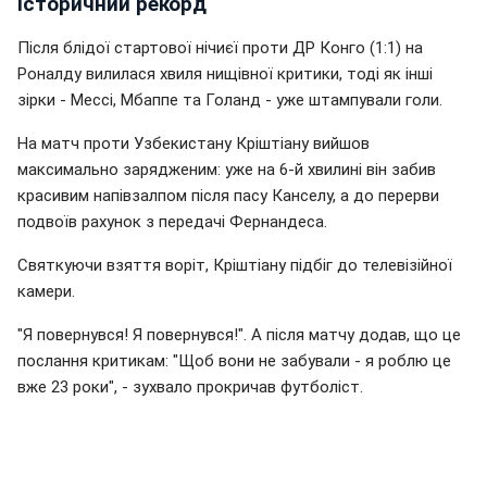
історичний рекорд
Після блідої стартової нічиєї проти ДР Конго (1:1) на
Роналду вилилася хвиля нищівної критики, тоді як інші
зірки - Мессі, Мбаппе та Голанд - уже штампували голи.
На матч проти Узбекистану Кріштіану вийшов
максимально зарядженим: уже на 6-й хвилині він забив
красивим напівзалпом після пасу Канселу, а до перерви
подвоїв рахунок з передачі Фернандеса.
Святкуючи взяття воріт, Кріштіану підбіг до телевізійної
камери.
"Я повернувся! Я повернувся!". А після матчу додав, що це
послання критикам: "Щоб вони не забували - я роблю це
вже 23 роки", - зухвало прокричав футболіст.