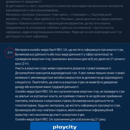
доведенню їх правдивості.
За достовірність, зміст і відповідність вимогам законодавства рекламних матеріалів
відповідальність несе рекламодавець.
Матеріали, позначені плашками «Прес-реліз», «Спецпроєкт», «Партнерський
матеріал», «Promo», «Благодійність» та «Резонанс», розміщуються на правах реклами.
Рубрика «Новини компанії» є інформаційним форматом, що містить новини,
повідомлення та оголошення, пов'язані з діяльністю компаній, і ґрунтується на
інформації, наданій відповідними компаніями. Редакція не несе відповідальності за
достовірність такої інформації.
Матеріали онлайн-медіа Sport RBC.UA, що містять інформацію про азартні ігри,
21+
букмекерську діяльність або інші види діяльності у сфері організації та
проведення азартних ігор, призначені виключно для осіб, які досягли 21-річного
віку (21+).
Участь в азартних іграх може спричинити розвиток ігрової залежності.
Дотримуйтеся принципів відповідальної гри. У разі появи перших ознак ігрової
залежності рекомендується негайно звернутися за допомогою до відповідного
спеціаліста. Пам'ятайте, що участь в азартних іграх не може бути джерелом
доходу або альтернативою трудовій діяльності.
Онлайн-медіа Sport RBC.UA не є організатором азартних ігор, не проводить ігри
на реальні чи віртуальні кошти, не приймає ставки та не здійснює приймання
платежів, пов'язаних з азартними іграми, букмекерською діяльністю чи
тоталізаторами. Будь-які матеріали, що містять інформацію про азартні ігри,
букмекерів або інші пов'язані сервіси, мають виключно інформаційний
характер і не є закликом до участі в азартних іграх.
Онлайн-медіа Sport RBC.UA призначене для осіб віком від 21 року.