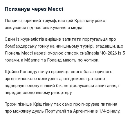
Психанув через Мессі
Попри історичний тріумф, настрій Кріштіану різко
зіпсувався під час спілкування з медіа.
Один із журналістів вирішив запитати португальця про
бомбардирську гонку на нинішньому турнірі, згадавши, що
Ліонель Мессі наразі очолює список снайперів ЧС-2026 із 5
голами, а Мбаппе та Голанд мають по чотири.
Щойно Роналду почув прізвище свого багаторічного
аргентинського конкурента, він демонстративно
відвернув голову в інший бік, не дослухавши запитання, і
передав слово іншому репортеру.
Трохи пізніше Кріштіану так само проігнорував питання
про можливу дуель Португалії та Аргентини в 1/4 фіналу.