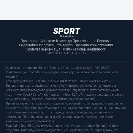
Про проєкт
·
Контакти
·
Команда
·
Про компанію
·
Реклама
·
Редакційна політика і стандарти
·
Правила користування
·
Правова інформація
·
Політика конфіденційності
·
2026 © LLC «UBT MEDIA»
Ідентифікатор онлайн-медіа в Реєстрі суб’єктів у сфері медіа — R40-05347
Онлайн-медіа «Sport RBC.UA» має двомовну версію (українською та російською
мовами).
Фотографії, ілюстрації та інші зображення належать їхнім правовласникам.
Використання фотографій, позначених Getty Images, допускається виключно за
наявності письмового дозволу фотоагентства Getty Images. Фотографії, позначені
логотипом «Sport RBC.UA» або підписані «Sport RBC.UA», можуть використовуватися
на умовах ліцензії Creative Commons Attribution 4.0 International.
При повному або частковому відтворенні інформаційних матеріалів, опублікованих
на вебсайті «Sport RBC.UA» (www.sport.rbc.ua), обов'язковим є розміщення активного
гіперпосилання на www.sport.rbc.ua, відкритого для індексації пошуковими
системами. Таке гіперпосилання має бути розміщене безпосередньо в тексті
матеріалу не нижче другого абзацу.
Редакція «Sport RBC.UA» може не поділяти точку зору авторів публікацій. Оціночні
судження, відповідно до законодавства України, не підлягають спростуванню та