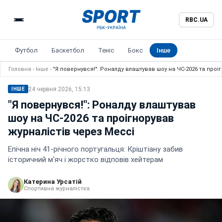
RBC.UA
Футбол
Баскетбол
Теніс
Бокс
Інше
Головна
›
Інше
›
"Я повернувся!": Роналду влаштував шоу на ЧС-2026 та проі
24 червня 2026, 15:13
ІНШЕ
"Я повернувся!": Роналду влаштував
шоу на ЧС-2026 та проігнорував
журналістів через Мессі
Епічна ніч 41-річного португальця: Кріштіану забив
історичний м'яч і жорстко відповів хейтерам
Катерина Урсатій
Спортивна журналістка