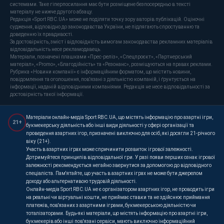
системами. Таке гіперпосилання має бути розміщене безпосередньо в тексті
матеріалу не нижче другого абзацу.
Редакція «Sport RBC.UA» може не поділяти точку зору авторів публікацій. Оціночні
судження, відповідно до законодавства України, не підлягають спростуванню та
доведенню їх правдивості.
За достовірність, зміст і відповідність вимогам законодавства рекламних матеріалів
відповідальність несе рекламодавець.
Матеріали, позначені плашками «Прес-реліз», «Спецпроєкт», «Партнерський
матеріал», «Promo», «Благодійність» та «Резонанс», розміщуються на правах реклами.
Рубрика «Новини компанії» є інформаційним форматом, що містить новини,
повідомлення та оголошення, пов'язані з діяльністю компаній, і ґрунтується на
інформації, наданій відповідними компаніями. Редакція не несе відповідальності за
достовірність такої інформації.
Матеріали онлайн-медіа Sport RBC.UA, що містять інформацію про азартні ігри,
21+
букмекерську діяльність або інші види діяльності у сфері організації та
проведення азартних ігор, призначені виключно для осіб, які досягли 21-річного
віку (21+).
Участь в азартних іграх може спричинити розвиток ігрової залежності.
Дотримуйтеся принципів відповідальної гри. У разі появи перших ознак ігрової
залежності рекомендується негайно звернутися за допомогою до відповідного
спеціаліста. Пам'ятайте, що участь в азартних іграх не може бути джерелом
доходу або альтернативою трудовій діяльності.
Онлайн-медіа Sport RBC.UA не є організатором азартних ігор, не проводить ігри
на реальні чи віртуальні кошти, не приймає ставки та не здійснює приймання
платежів, пов'язаних з азартними іграми, букмекерською діяльністю чи
тоталізаторами. Будь-які матеріали, що містять інформацію про азартні ігри,
букмекерів або інші пов'язані сервіси, мають виключно інформаційний