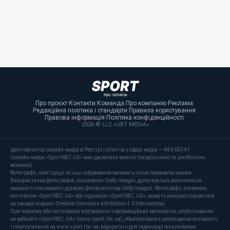
Про проєкт
·
Контакти
·
Команда
·
Про компанію
·
Реклама
·
Редакційна політика і стандарти
·
Правила користування
·
Правова інформація
·
Політика конфіденційності
·
2026 © LLC «UBT MEDIA»
Ідентифікатор онлайн-медіа в Реєстрі суб’єктів у сфері медіа — R40-05347
Онлайн-медіа «Sport RBC.UA» має двомовну версію (українською та російською
мовами).
Фотографії, ілюстрації та інші зображення належать їхнім правовласникам.
Використання фотографій, позначених Getty Images, допускається виключно за
наявності письмового дозволу фотоагентства Getty Images. Фотографії, позначені
логотипом «Sport RBC.UA» або підписані «Sport RBC.UA», можуть використовуватися
на умовах ліцензії Creative Commons Attribution 4.0 International.
При повному або частковому відтворенні інформаційних матеріалів, опублікованих
на вебсайті «Sport RBC.UA» (www.sport.rbc.ua), обов'язковим є розміщення активного
гіперпосилання на www.sport.rbc.ua, відкритого для індексації пошуковими