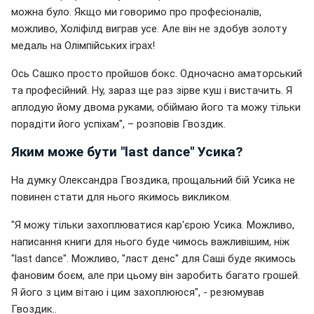
можна було. Якщо ми говоримо про професіоналів,
можливо, Холіфілд виграв усе. Але він не здобув золоту
медаль на Олімпійських іграх!
Ось Сашко просто пройшов бокс. Одночасно аматорський
та професійний. Ну, зараз ще раз зірве куш і вистачить. Я
аплодую йому двома руками, обіймаю його та можу тільки
порадіти його успіхам", – розповів Гвоздик.
Яким може бути "last dance" Усика?
На думку Олександра Гвоздика, прощальний бій Усика не
повинен стати для нього якимось викликом.
"Я можу тільки захоплюватися кар'єрою Усика. Можливо,
написання книги для нього буде чимось важливішим, ніж
"last dance". Можливо, "ласт денс" для Саші буде якимось
фановим боєм, але при цьому він заробить багато грошей.
Я його з цим вітаю і цим захоплююся", - резюмував
Гвоздик..