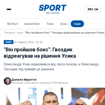
RBC.UA
Футбол
Баскетбол
Теніс
Бокс
Інше
Головна
›
Інше
›
"Він пройшов бокс": Гвоздик відреагував на рішення Усика
26 червня 2026, 23:36
ІНШЕ
"Він пройшов бокс": Гвоздик
відреагував на рішення Усика
Олександр Усик відмовився від своїх поясів, а Олександр
Гвоздик підтримав це рішення
Данило Вереітін
Керівник спортивної редакції РБК-Україна