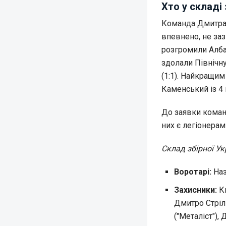
Хто у складі 
Команда Дмитра 
впевнено, не заз
розгромили Албан
здолали Північну
(1:1). Найкращи
Каменський із 4 
До заявки коман
них є легіонерам
Склад збірної Ук
Воротарі:
Наз
Захисники:
Ки
Дмитро Стріль
("Металіст"),