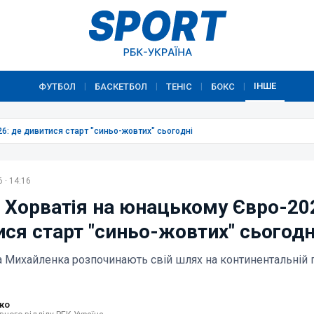
ІНШЕ
ФУТБОЛ
БАСКЕТБОЛ
ТЕНІС
БОКС
|
|
|
|
6: де дивитися старт "синьо-жовтих" сьогодні
 · 14:16
– Хорватія на юнацькому Євро-20
ися старт "синьо-жовтих" сьогодн
а Михайленка розпочинають свій шлях на континентальній 
ко