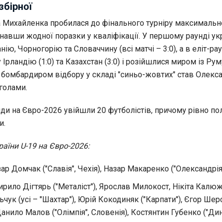
збірної
Михайленка пробилася до фінального турніру максимальн
навши жодної поразки у кваліфікації. У першому раунді ук
ію, Чорногорію та Словаччину (всі матчі – 3:0), а в еліт-ра
 Ірландію (1:0) та Казахстан (3:0) і розійшлися миром із Ру
м бомбардиром відбору у складі "синьо-жовтих" став Олекс
голами.
ди на Євро-2026 увійшли 20 футболістів, причому рівно по
и.
раїни U-19 на Євро-2026:
ар Домчак ("Славія", Чехія), Назар Макаренко ("Олександрія"
рило Дігтярь ("Металіст"), Ярослав Милокост, Нікіта Калю
чук (усі – "Шахтар"), Юрій Кокодиняк ("Карпати"), Єгор Ше
 Данило Малов ("Олімпія", Словенія), Костянтин Губенко ("Дин