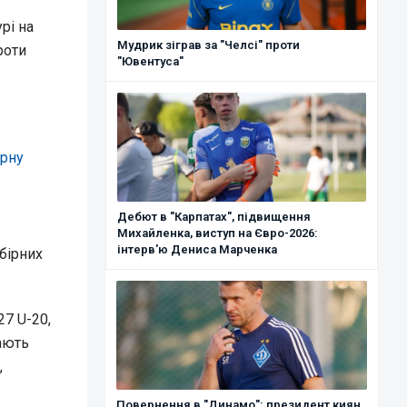
рі на
Мудрик зіграв за "Челсі" проти
роти
"Ювентуса"
ірну
Дебют в "Карпатах", підвищення
Михайленка, виступ на Євро-2026:
інтерв'ю Дениса Марченка
збірних
27 U-20,
ають
,
Повернення в "Динамо": президент киян