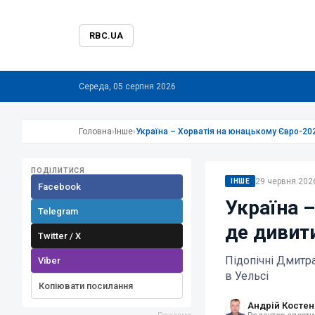
RBC.UA
Середа, 05 серпня 2026
Головна
›
Інше
›
Україна – Хорватія на юнацькому Євро-202
ПОДІЛИТИСЯ
29 червня 2026
ІНШЕ
Facebook
Україна 
Telegram
де дивит
Twitter / X
Підопічні Дмитр
Viber
в Уельсі
Копіювати посилання
Андрій Костен