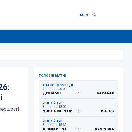
UA
|
RU
ГОЛОВНІ МАТЧІ
26:
ЛІГА КОНФЕРЕНЦІЙ
6 серпня 20:00
ДИНАМО
КАРАБАХ
- : -
і
УПЛ. 2-Й ТУР
8 серпня 13:00
першості
ЧОРНОМОРЕЦЬ
КОЛОС
- : -
УПЛ. 2-Й ТУР
8 серпня 15:30
ЛІВИЙ БЕРЕГ
КУДРІВКА
- : -