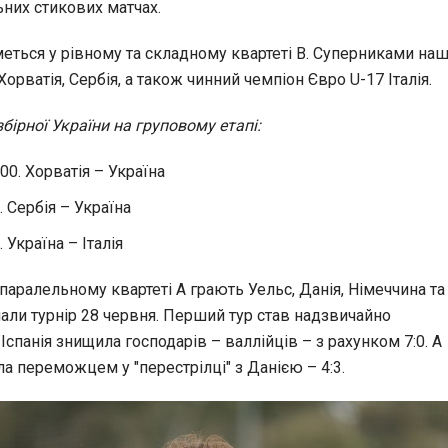
них стикових матчах.
еться у рівному та складному квартеті В. Суперниками наш
орватія, Сербія, а також чинний чемпіон Євро U-17 Італія.
бірної України на груповому етапі:
:00. Хорватія – Україна
. Сербія – Україна
. Україна – Італія
паралельному квартеті А грають Уельс, Данія, Німеччина та 
али турнір 28 червня. Перший тур став надзвичайно
Іспанія знищила господарів – валлійців – з рахунком 7:0. А
а переможцем у "перестрілці" з Данією – 4:3.