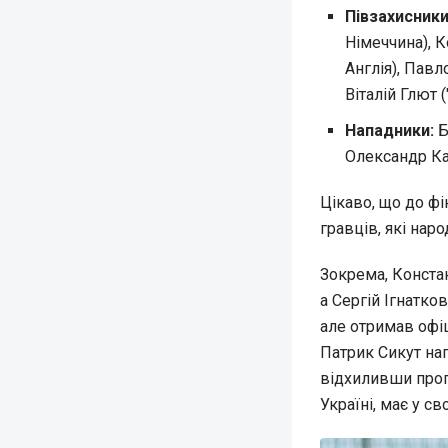
Півзахисники
Німеччина), К
Англія), Павл
Віталій Глют 
Нападники:
Б
Олександр Ка
Цікаво, що до фі
гравців, які нар
Зокрема, Констан
а Сергій Ігнатко
але отримав офі
Патрик Сикут нап
відхиливши пропо
Україні, має у с