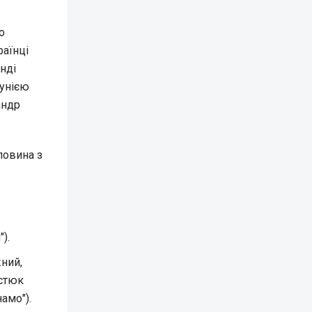
о
раїнці
унді
мунією
андр
ловина з
).
жний,
рстюк
амо").