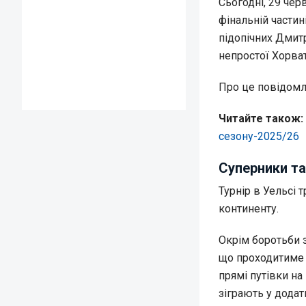
Сьогодні, 29 чер
фінальній частин
підопічних Дмит
непростої Хорваті
Про це повідом
Читайте також:
сезону-2025/26
Суперники та
Турнір в Уельсі 
континенту.
Окрім боротьби з
що проходитиме 
прямі путівки на 
зіграють у додат