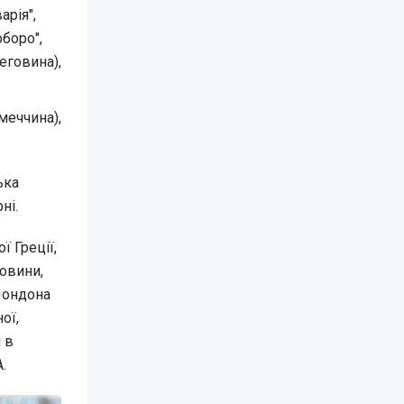
арія",
рборо",
цеговина),
меччина),
ька
ні.
ї Греції,
овини,
Лондона
ої,
 в
.