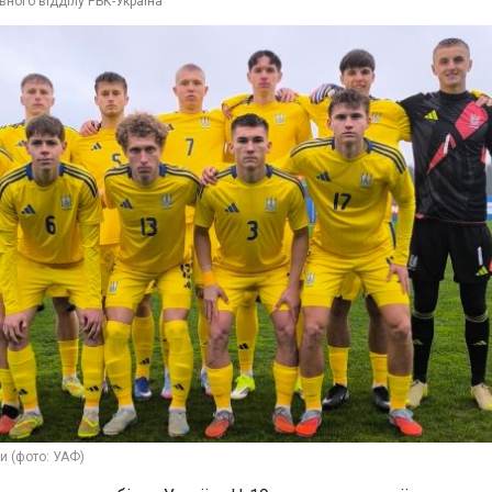
вного відділу РБК-Україна
и (фото: УАФ)