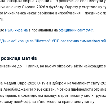
вня, юнацька збірна України U-19 розпочинає свої виступи у
і чемпіонату Європи-2026 з футболу. Одразу у стартовому ту
ра Михайленка чекає серйозне випробування – поєдинок п
ї.
ляє
РБК-Україна
з посиланням на
офіційний сайт УАФ
.
"Динамо" краще за "Шахтар": УПЛ оголосила символічну зб
 розклад матчів
триватиме до 11 липня, на ньому зіграють вісім найкращих 
а медалі, Євро-2026 U-19 є відбором на чемпіонат світу-20
в Азербайджані та Узбекистані. Чотири півфіналісти отрим
мундіаль, а команди, які посядуть треті місця у своїх групах
ковому плей-офф за п'яте місце та право виступити у