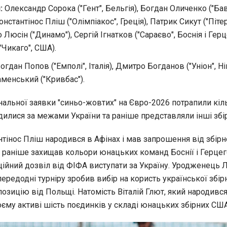
:
Олександр Сорока ("Гент", Бельгія), Богдан Оличенко ("Бав
онстантінос Пліш ("Олімпіакос", Греція), Патрик Сикут ("Піте
о Люсін ("Динамо"), Сергій Ігнатков ("Сараєво", Боснія і Гер
("Чикаго", США).
огдан Попов ("Емполі", Італія), Дмитро Богданов ("Уніон", Ні
менський ("Кривбас").
нальної заявки "синьо-жовтих" на Євро-2026 потрапили кіл
одилися за межами України та раніше представляли інші збір
тінос Пліш народився в Афінах і мав запрошення від збірно
в раніше захищав кольори юнацьких команд Боснії і Герцег
ційний дозвіл від ФІФА виступати за Україну. Уродженець 
ередодні турніру зробив вибір на користь української збірн
зицію від Польщі. Натомість Віталій Глют, який народився
воєму активі шість поєдинків у складі юнацьких збірних США