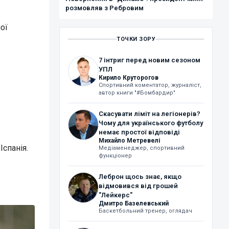
розмовляв з Ребровим
ої
ТОЧКИ ЗОРУ
7 інтриг перед новим сезоном
УПЛ
Кирило Круторогов
Спортивний коментатор, журналіст,
автор книги "#Бомбардир"
Скасувати ліміт на легіонерів?
Чому для українського футболу
немає простої відповіді
Михайло Метревелі
Іспанія.
Медіаменеджер, спортивний
функціонер
Леброн щось знає, якщо
відмовився від грошей
"Лейкерс"
Дмитро Базелевський
Баскетбольний тренер, оглядач