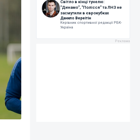
Світло в кінці тунелю:
"Динамо", "Полісся" та ЛНЗ не
засмутили в єврокубках
Данило Вереітін
Керівник спортивної редакції РБК-
Україна