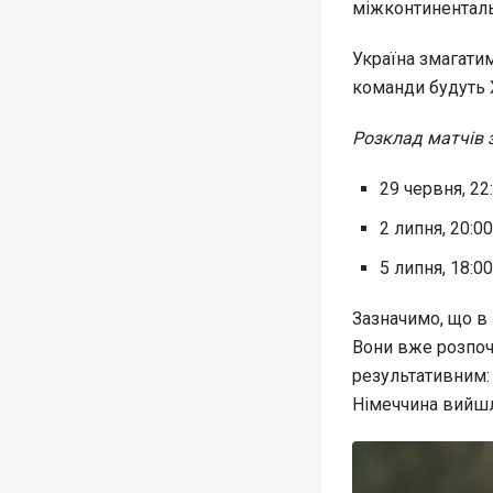
міжконтиненталь
Україна змагатим
команди будуть Х
Розклад матчів з
29 червня, 22
2 липня, 20:00
5 липня, 18:00
Зазначимо, що в 
Вони вже розпоч
результативним: 
Німеччина вийшл