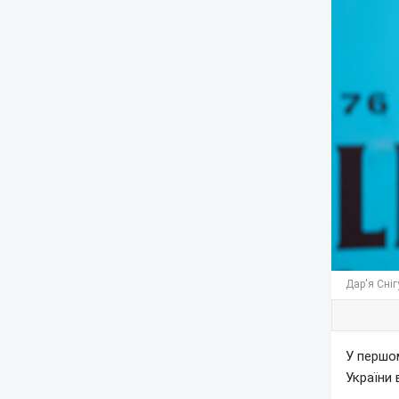
Дар'я Сніг
У першом
України 