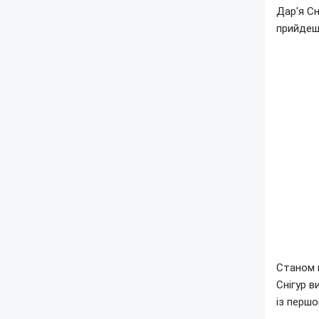
Дар'я С
прийдеш
Станом н
Снігур в
із перш