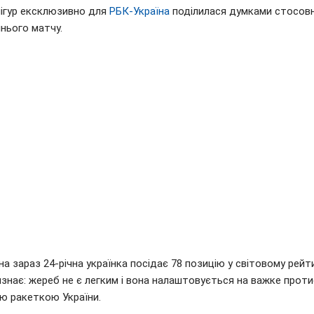
нігур ексклюзивно для
РБК-Україна
поділилася думками стосов
нього матчу.
а зараз 24-річна українка посідає 78 позицію у світовому рейти
изнає: жереб не є легким і вона налаштовується на важке прот
ою ракеткою України.