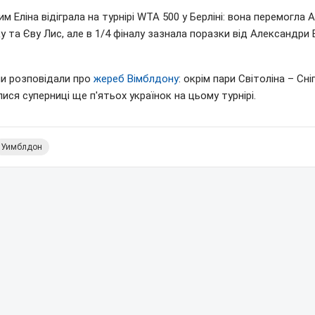
м Еліна відіграла на турнірі WTA 500 у Берліні: вона перемогла 
у та Єву Лис, але в 1/4 фіналу зазнала поразки від Александри 
ми розповідали про
жереб Вімблдону
: окрім пари Світоліна – Сніг
ися суперниці ще п'ятьох українок на цьому турнірі.
Уимблдон