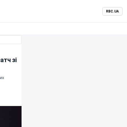
RBC.UA
атч зі
их