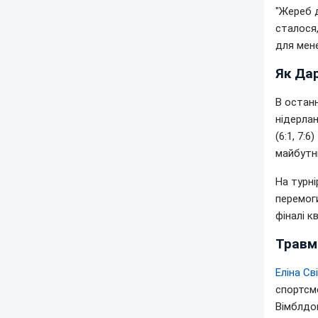
"Жереб д
сталося,
для мене
Як Дар
В останн
нідерлан
(6:1, 7:
майбутні
На турні
перемоги
фіналі кв
Травма
Еліна Св
спортсм
Вімблдон