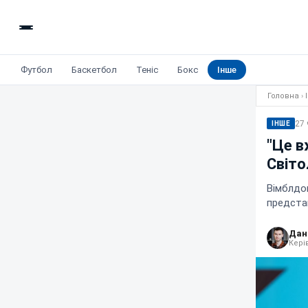
Футбол
Баскетбол
Теніс
Бокс
Інше
Головна
›
27 
ІНШЕ
"Це в
Світо
Вімблдон
предста
Дан
Кері