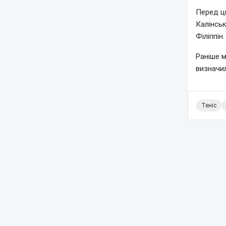
Перед ци
Калінськ
Філіппін.
Раніше 
визначил
Теніс