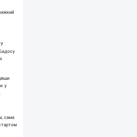
 важкий
 У
 Бадосу
я
бувши
к у
.
м, сама
 стартом