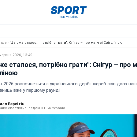
Інше
›
"Це вже сталося, потрібно грати": Снігур – про матч зі Світоліною
червня 2026, 13:49
же сталося, потрібно грати": Снігур – про м
ліною
-2026 розпочнеться з українського дербі: жереб звів двох наш
вниць вже у першому раунді
ило Вереітін
вник спортивної редакції РБК-Україна