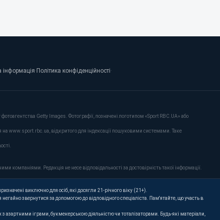
 інформація
·
Політика конфіденційності
·
фотоагентства Getty Images. Фотографії, позначені логотипом «Sport RBC.UA» або
я на www.sport.rbc.ua, відкритого для індексації пошуковими системами. Таке
ості.
ими компаніями. Редакція не несе відповідальності за достовірність такої інформації.
ризначені виключно для осіб, які досягли 21-річного віку (21+).
 негайно звернутися за допомогою до відповідного спеціаліста. Пам'ятайте, що участь в
их з азартними іграми, букмекерською діяльністю чи тоталізаторами. Будь-які матеріали,