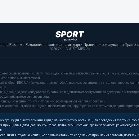
панію
·
Реклама
·
Редакційна політика і стандарти
·
Правила користування
·
Правова
2026 © LLC «UBT MEDIA»
фотографій, позначених Getty Images, допускається виключно за наявності письмового дозволу 
tribution 4.0 International.
сайті «Sport RBC.UA» (www.sport.rbc.ua), обов'язковим є розміщення активного гіперпосиланн
зацу.
ня, відповідно до законодавства України, не підлягають спростуванню та доведенню їх правдив
повідальність несе рекламодавець.
romo», «Благодійність» та «Резонанс», розміщуються на правах реклами.
оголошення, пов'язані з діяльністю компаній, і ґрунтується на інформації, наданій відповідн
керську діяльність або інші види діяльності у сфері організації та проведення азартних ігор, п
я принципів відповідальної гри. У разі появи перших ознак ігрової залежності рекомендується
ті.
 реальні чи віртуальні кошти, не приймає ставки та не здійснює приймання платежів, пов'язан