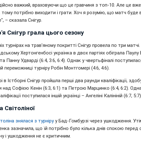
ійсно важкий, враховуючи що це гравчиня з топ-10. Але це вже
 тому потрібно виходити і грати. Хоч я розумію, що матч буде
", – сказала Снігур.
'я Снігур грала цього сезону
іх турнірах на трав'яному покритті Снігур провела по три матчі.
дському Хертонгенбосі українка в двох партіях обіграла Паулу
6) та Панну Удварді (6:4, 3:6, 6:4). Однак у чвертьфіналі поступилас
й переможниці турніру Робін Монтгомері (4:6, 4:6).
рі в Істборні Снігур пройшла перші два раунди кваліфікації, здо
 над Софією Кенін (6:3, 6:1) та Петрою Марцинко (6:4, 6:2). Одна
аліфікації поступилася іншій українці – Ангеліні Калініній (6:7, 5:7)
 Світоліної
ітоліна знялася з турніру
у Бад-Гомбурзі через ушкодження. Уті
енка зазначила, що їй потрібно було кілька днів спокою перед
у і ушкодження не є критичним.