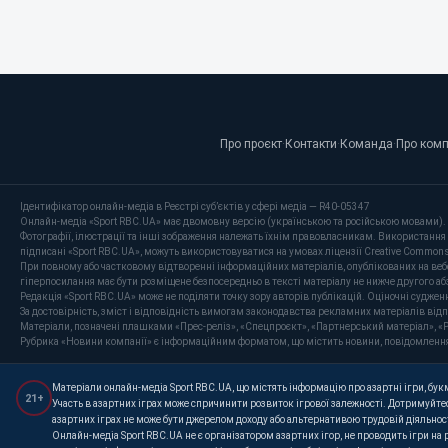
Про проєкт
·
Контакти
·
Команда
·
Про ком
Ідентифікатор онлайн-медіа в Реєстрі суб’єктів у сфері медіа — R40-05347
Онлайн-медіа «Sport RBC.UA» має двомовну версію (українською та російською мовами).
Фотографії, ілюстрації та інші зображення належать їхнім правовласникам. Використання 
підписані «Sport RBC.UA», можуть використовуватися на умовах ліцензії Creative Commons At
При повному або частковому відтворенні інформаційних матеріалів, опублікованих на веб
гіперпосилання має бути розміщене безпосередньо в тексті матеріалу не нижче другого аб
Редакція «Sport RBC.UA» може не поділяти точку зору авторів публікацій. Оціночні суджен
За достовірність, зміст і відповідність вимогам законодавства рекламних матеріалів від
Матеріали, позначені плашками «Прес-реліз», «Спецпроєкт», «Партнерський матеріал», «P
Рубрика «Новини компанії» є інформаційним форматом, що містить новини, повідомлення та 
Матеріали онлайн-медіа Sport RBC.UA, що містять інформацію про азартні ігри, букме
21+
Участь в азартних іграх може спричинити розвиток ігрової залежності. Дотримуйтес
азартних іграх не може бути джерелом доходу або альтернативою трудовій діяльнос
Онлайн-медіа Sport RBC.UA не є організатором азартних ігор, не проводить ігри на