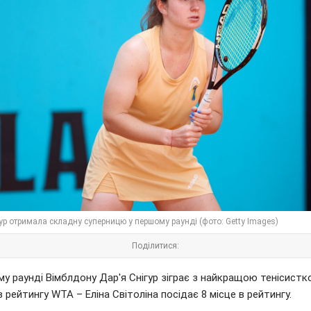
ур отримала складну суперницю у першому раунді (фото: Getty Images)
Поділитися:
у раунді Вімблдону Дар'я Снігур зіграє з найкращою тенісист
в рейтингу WTA – Еліна Світоліна посідає 8 місце в рейтингу.