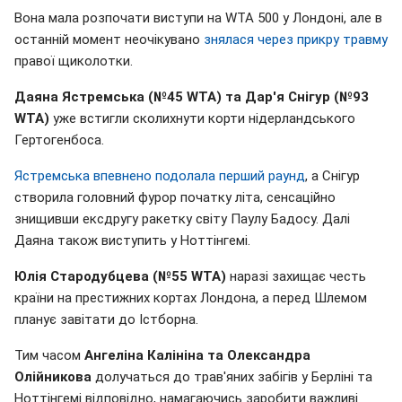
Вона мала розпочати виступи на WTA 500 у Лондоні, але в
останній момент неочікувано
знялася через прикру травму
правої щиколотки.
Даяна Ястремська (№45 WTA) та Дар'я Снігур (№93
WTA)
уже встигли сколихнути корти нідерландського
Гертогенбоса.
Ястремська впевнено подолала перший раунд
, а Снігур
створила головний фурор початку літа, сенсаційно
знищивши ексдругу ракетку світу Паулу Бадосу. Далі
Даяна також виступить у Ноттінгемі.
Юлія Стародубцева (№55 WTA)
наразі захищає честь
країни на престижних кортах Лондона, а перед Шлемом
планує завітати до Істборна.
Тим часом
Ангеліна Калініна та Олександра
Олійникова
долучаться до трав'яних забігів у Берліні та
Ноттінгемі відповідно, намагаючись заробити важливі