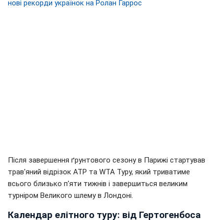
нові рекорди українок на Ролан Гаррос
Після завершення ґрунтового сезону в Парижі стартував
трав'яний відрізок ATP та WTA Туру, який триватиме
всього близько п'яти тижнів і завершиться великим
турніром Великого шлему в Лондоні.
Календар елітного туру: від Гертогенбоса