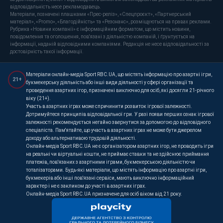
відповідальність несе рекламодавець.
Матеріали, позначені плашками «Прес-реліз», «Спецпроєкт», «Партнерський
матеріал», «Promo», «Благодійність» та «Резонанс», розміщуються на правах реклами.
Рубрика «Новини компанії» є інформаційним форматом, що містить новини,
повідомлення та оголошення, пов'язані з діяльністю компаній, і ґрунтується на
інформації, наданій відповідними компаніями. Редакція не несе відповідальності за
достовірність такої інформації.
Матеріали онлайн-медіа Sport RBC.UA, що містять інформацію про азартні ігри,
21+
букмекерську діяльність або інші види діяльності у сфері організації та
проведення азартних ігор, призначені виключно для осіб, які досягли 21-річного
віку (21+).
Участь в азартних іграх може спричинити розвиток ігрової залежності.
Дотримуйтеся принципів відповідальної гри. У разі появи перших ознак ігрової
залежності рекомендується негайно звернутися за допомогою до відповідного
спеціаліста. Пам'ятайте, що участь в азартних іграх не може бути джерелом
доходу або альтернативою трудовій діяльності.
Онлайн-медіа Sport RBC.UA не є організатором азартних ігор, не проводить ігри
на реальні чи віртуальні кошти, не приймає ставки та не здійснює приймання
платежів, пов'язаних з азартними іграми, букмекерською діяльністю чи
тоталізаторами. Будь-які матеріали, що містять інформацію про азартні ігри,
букмекерів або інші пов'язані сервіси, мають виключно інформаційний
характер і не є закликом до участі в азартних іграх.
Онлайн-медіа Sport RBC.UA призначене для осіб віком від 21 року.