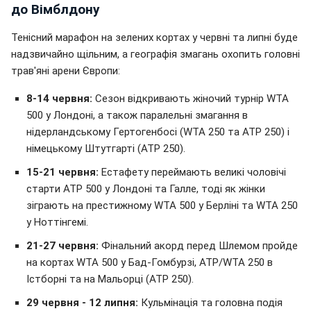
до Вімблдону
Тенісний марафон на зелених кортах у червні та липні буде
надзвичайно щільним, а географія змагань охопить головні
трав'яні арени Європи:
8-14 червня:
Сезон відкривають жіночий турнір WTA
500 у Лондоні, а також паралельні змагання в
нідерландському Гертогенбосі (WTA 250 та ATP 250) і
німецькому Штутгарті (ATP 250).
15-21 червня:
Естафету переймають великі чоловічі
старти ATP 500 у Лондоні та Галле, тоді як жінки
зіграють на престижному WTA 500 у Берліні та WTA 250
у Ноттінгемі.
21-27 червня:
Фінальний акорд перед Шлемом пройде
на кортах WTA 500 у Бад-Гомбурзі, ATP/WTA 250 в
Істборні та на Мальорці (ATP 250).
29 червня - 12 липня:
Кульмінація та головна подія