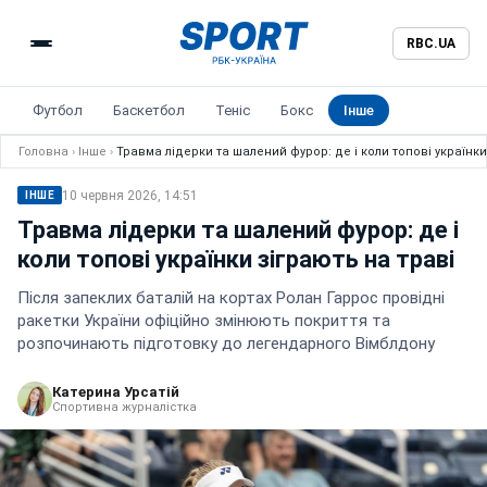
RBC.UA
Футбол
Баскетбол
Теніс
Бокс
Інше
Головна
›
Інше
›
Травма лідерки та шалений фурор: де і коли топові українки
10 червня 2026, 14:51
ІНШЕ
Травма лідерки та шалений фурор: де і
коли топові українки зіграють на траві
Після запеклих баталій на кортах Ролан Гаррос провідні
ракетки України офіційно змінюють покриття та
розпочинають підготовку до легендарного Вімблдону
Катерина Урсатій
Спортивна журналістка