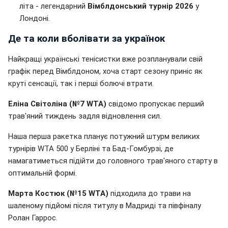
літа - легендарний
Вімблдонський турнір 2026
у
Лондоні.
Де та коли вболівати за українок
Найкращі українські тенісистки вже розпланували свій
графік перед Вімблдоном, хоча старт сезону приніс як
круті сенсації, так і перші болючі втрати.
Еліна Світоліна (№7 WTA)
свідомо пропускає перший
трав'яний тиждень задля відновлення сил.
Наша перша ракетка планує потужний штурм великих
турнірів WTA 500 у Берліні та Бад-Гомбурзі, де
намагатиметься підійти до головного трав'яного старту в
оптимальній формі.
Марта Костюк (№15 WTA)
підходила до трави на
шаленому підйомі після титулу в Мадриді та півфіналу
Ролан Гаррос.