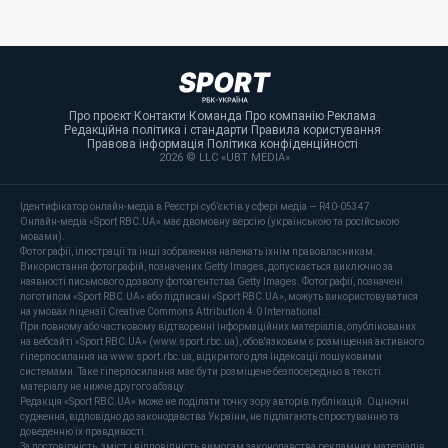
Про проєкт
·
Контакти
·
Команда
·
Про компанію
·
Реклама
·
Редакційна політика і стандарти
·
Правила користування
·
Правова інформація
·
Політика конфіденційності
·
2026 © LLC «UBT MEDIA»
Ідентифікатор онлайн-медіа в Реєстрі суб’єктів у сфері медіа — R40-05347
Онлайн-медіа «Sport RBC.UA» має двомовну версію (українською та російською
мовами).
Фотографії, ілюстрації та інші зображення належать їхнім правовласникам.
Використання фотографій, позначених Getty Images, допускається виключно за
наявності письмового дозволу фотоагентства Getty Images. Фотографії, позначені
логотипом «Sport RBC.UA» або підписані «Sport RBC.UA», можуть використовуватися
на умовах ліцензії Creative Commons Attribution 4.0 International.
При повному або частковому відтворенні інформаційних матеріалів, опублікованих
на вебсайті «Sport RBC.UA» (www.sport.rbc.ua), обов'язковим є розміщення активного
гіперпосилання на www.sport.rbc.ua, відкритого для індексації пошуковими
системами. Таке гіперпосилання має бути розміщене безпосередньо в тексті
матеріалу не нижче другого абзацу.
Редакція «Sport RBC.UA» може не поділяти точку зору авторів публікацій. Оціночні
судження, відповідно до законодавства України, не підлягають спростуванню та
доведенню їх правдивості.
За достовірність, зміст і відповідність вимогам законодавства рекламних матеріалів